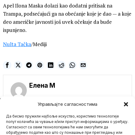
Apel Ilona Maska dolazi kao dodatni pritisak na
Trampa, podsećajući ga na obećanje koje je dao — a koje
deo američke javnosti još uvek očekuje da bude
ispunjeno.
Nulta Tačka
/Mediji
Елена M
NE PROPUSTITE
Управљајте сагласностима
Smrt još jednog
Да бисмо пружили најбоље искуство, користимо технологије
mejnstrim medija!
Gasi se MTV news
попут колачића за чување и/или приступ информацијама о уређају.
Сагласност са овим технологијама ће нам омогућити да
Prvo BuzzFeed, zatim
Vice News, a sada MTV
обрађујемо податке као што су понашање при прегледању или