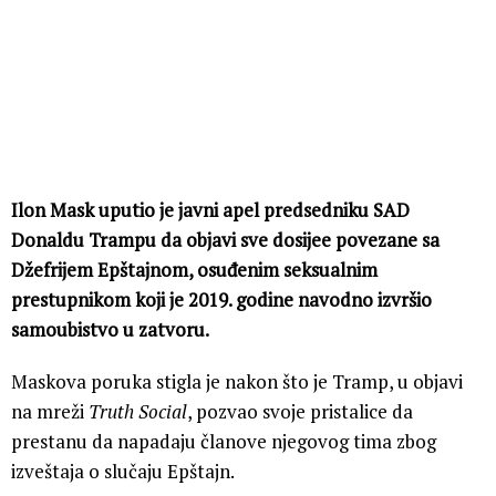
Ilon Mask uputio je javni apel predsedniku SAD
Donaldu Trampu da objavi sve dosijee povezane sa
Džefrijem Epštajnom, osuđenim seksualnim
prestupnikom koji je 2019. godine navodno izvršio
samoubistvo u zatvoru.
Maskova poruka stigla je nakon što je Tramp, u objavi
na mreži
Truth Social
, pozvao svoje pristalice da
prestanu da napadaju članove njegovog tima zbog
izveštaja o slučaju Epštajn.