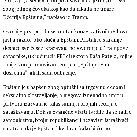
PRIČAJU, a sebični ljudi pokušavaju da je unište — sve
zbog jednog čoveka koji kao da nikada ne umire —
Džefrija Epštajna,“ napisao je Tramp.
Ovo nije prvi put da se unutar konzervativnih redova
javlja razdor oko slučaja Epštajn. Pristalice s krajnje
desnice sve češće izražavaju nepoverenje u Trampove
saradnike, uključujući i FBI direktora Kaša Patela, koji je
ranije sam promovisao teorije o „Epštajnovim
dosijeima“, ali ih sada odbacuje.
Epštajn je uhapšen zbog optužbi za trgovinu decom i
seksualno zlostavljanje, a njegova iznenadna smrt u
pritvoru izazvala je talas sumnji i brojnih teorija o
zataškavanju. Dok su zvanične vlasti tvrdile da se radi o
samoubistvu, brojni republikanci i nezavisni istraživači
smatraju da je Epštajn likvidiran kako bi ćutao.