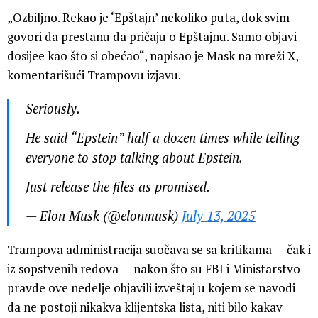
„Ozbiljno. Rekao je ‘Epštajn’ nekoliko puta, dok svim
govori da prestanu da pričaju o Epštajnu. Samo objavi
dosijee kao što si obećao“, napisao je Mask na mreži X,
komentarišući Trampovu izjavu.
Seriously.
He said “Epstein” half a dozen times while telling
everyone to stop talking about Epstein.
Just release the files as promised.
— Elon Musk (@elonmusk)
July 13, 2025
Trampova administracija suočava se sa kritikama — čak i
iz sopstvenih redova — nakon što su FBI i Ministarstvo
pravde ove nedelje objavili izveštaj u kojem se navodi
da ne postoji nikakva klijentska lista, niti bilo kakav