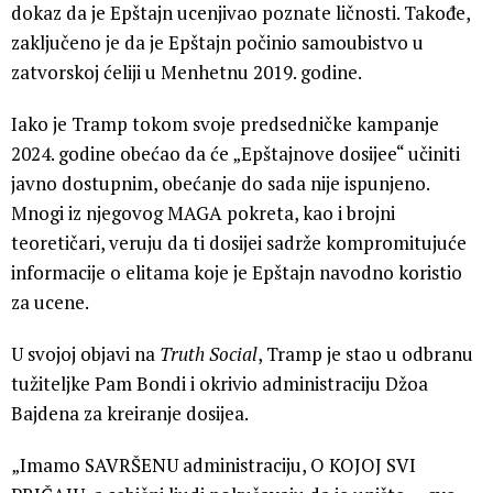
dokaz da je Epštajn ucenjivao poznate ličnosti. Takođe,
zaključeno je da je Epštajn počinio samoubistvo u
zatvorskoj ćeliji u Menhetnu 2019. godine.
Iako je Tramp tokom svoje predsedničke kampanje
2024. godine obećao da će „Epštajnove dosijee“ učiniti
javno dostupnim, obećanje do sada nije ispunjeno.
Mnogi iz njegovog MAGA pokreta, kao i brojni
teoretičari, veruju da ti dosijei sadrže kompromitujuće
informacije o elitama koje je Epštajn navodno koristio
za ucene.
U svojoj objavi na
Truth Social
, Tramp je stao u odbranu
tužiteljke Pam Bondi i okrivio administraciju Džoa
Bajdena za kreiranje dosijea.
„Imamo SAVRŠENU administraciju, O KOJOJ SVI