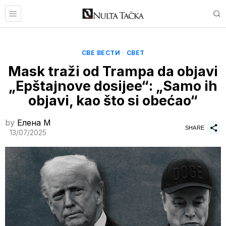
СВЕ ВЕСТИ
·
СВЕТ
Mask traži od Trampa da objavi
„Epštajnove dosijee“: „Samo ih
objavi, kao što si obećao“
by
Елена M
SHARE
13/07/2025