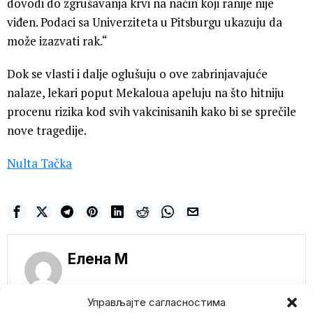
dovodi do zgrušavanja krvi na način koji ranije nije
viđen. Podaci sa Univerziteta u Pitsburgu ukazuju da
može izazvati rak.“
Dok se vlasti i dalje oglušuju o ove zabrinjavajuće
nalaze, lekari poput Mekaloua apeluju na što hitniju
procenu rizika kod svih vakcinisanih kako bi se sprečile
nove tragedije.
Nulta Tačka
Елена M
Управљајте сагласностима