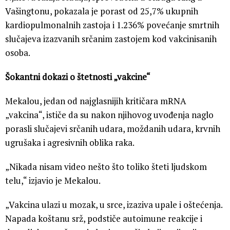
Vašingtonu, pokazala je porast od 25,7% ukupnih
kardiopulmonalnih zastoja i 1.236% povećanje smrtnih
slučajeva izazvanih srčanim zastojem kod vakcinisanih
osoba.
Šokantni dokazi o štetnosti „vakcine“
Mekalou, jedan od najglasnijih kritičara mRNA
„vakcina“, ističe da su nakon njihovog uvođenja naglo
porasli slučajevi srčanih udara, moždanih udara, krvnih
ugrušaka i agresivnih oblika raka.
„Nikada nisam video nešto što toliko šteti ljudskom
telu,“ izjavio je Mekalou.
„Vakcina ulazi u mozak, u srce, izaziva upale i oštećenja.
Napada koštanu srž, podstiče autoimune reakcije i