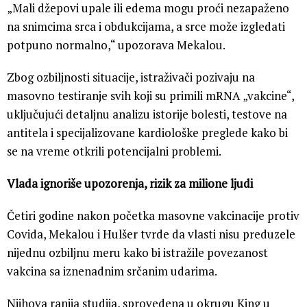
„Mali džepovi upale ili edema mogu proći nezapaženo
na snimcima srca i obdukcijama, a srce može izgledati
potpuno normalno,“ upozorava Mekalou.
Zbog ozbiljnosti situacije, istraživači pozivaju na
masovno testiranje svih koji su primili mRNA „vakcine“,
uključujući detaljnu analizu istorije bolesti, testove na
antitela i specijalizovane kardiološke preglede kako bi
se na vreme otkrili potencijalni problemi.
Vlada ignoriše upozorenja, rizik za milione ljudi
Četiri godine nakon početka masovne vakcinacije protiv
Covida, Mekalou i Hulšer tvrde da vlasti nisu preduzele
nijednu ozbiljnu meru kako bi istražile povezanost
vakcina sa iznenadnim srčanim udarima.
Njihova ranija studija, sprovedena u okrugu King u