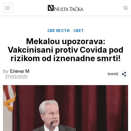
СВЕ ВЕСТИ
·
СВЕТ
Mekalou upozorava:
Vakcinisani protiv Covida pod
rizikom od iznenadne smrti!
by
Елена M
SHARE
27/02/2025