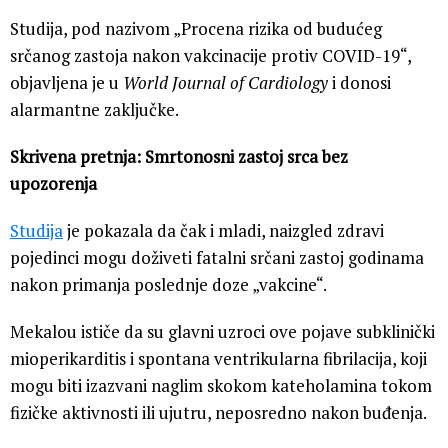
Studija, pod nazivom „Procena rizika od budućeg
srčanog zastoja nakon vakcinacije protiv COVID-19“,
objavljena je u
World Journal of Cardiology
i donosi
alarmantne zaključke.
Skrivena pretnja: Smrtonosni zastoj srca bez
upozorenja
Studija
je pokazala da čak i mladi, naizgled zdravi
pojedinci mogu doživeti fatalni srčani zastoj godinama
nakon primanja poslednje doze „vakcine“.
Mekalou ističe da su glavni uzroci ove pojave subklinički
mioperikarditis i spontana ventrikularna fibrilacija, koji
mogu biti izazvani naglim skokom kateholamina tokom
fizičke aktivnosti ili ujutru, neposredno nakon buđenja.