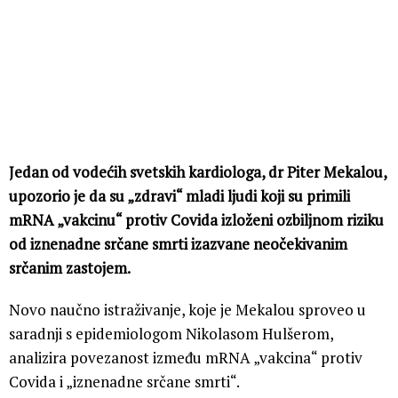
Jedan od vodećih svetskih kardiologa, dr Piter Mekalou,
upozorio je da su „zdravi“ mladi ljudi koji su primili
mRNA „vakcinu“ protiv Covida izloženi ozbiljnom riziku
od iznenadne srčane smrti izazvane neočekivanim
srčanim zastojem.
Novo naučno istraživanje, koje je Mekalou sproveo u
saradnji s epidemiologom Nikolasom Hulšerom,
analizira povezanost između mRNA „vakcina“ protiv
Covida i „iznenadne srčane smrti“.