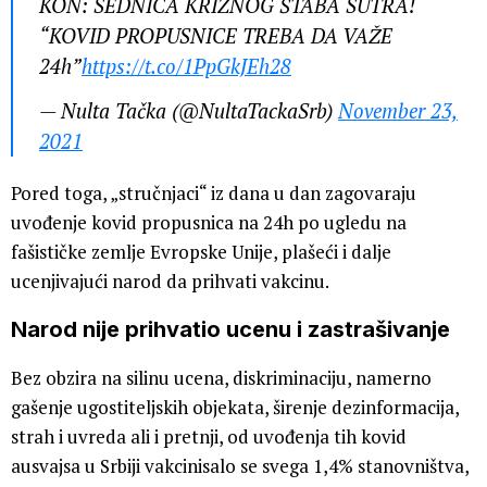
KON: SEDNICA KRIZNOG ŠTABA SUTRA!
“KOVID PROPUSNICE TREBA DA VAŽE
24h”
https://t.co/1PpGkJEh28
— Nulta Tačka (@NultaTackaSrb)
November 23,
2021
Pored toga, „stručnjaci“ iz dana u dan zagovaraju
uvođenje kovid propusnica na 24h po ugledu na
fašističke zemlje Evropske Unije, plašeći i dalje
ucenjivajući narod da prihvati vakcinu.
Narod nije prihvatio ucenu i zastrašivanje
Bez obzira na silinu ucena, diskriminaciju, namerno
gašenje ugostiteljskih objekata, širenje dezinformacija,
strah i uvreda ali i pretnji, od uvođenja tih kovid
ausvajsa u Srbiji vakcinisalo se svega 1,4% stanovništva,