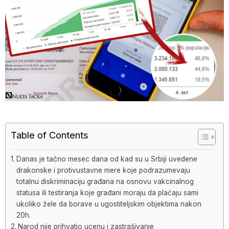
Table of Contents
Danas je tačno mesec dana od kad su u Srbiji uvedene
drakonske i protivustavne mere koje podrazumevaju
totalnu diskriminaciju građana na osnovu vakcinalnog
statusa ili testiranja koje građani moraju da plaćaju sami
ukoliko žele da borave u ugostiteljskim objektima nakon
20h.
Narod nije prihvatio ucenu i zastrašivanje