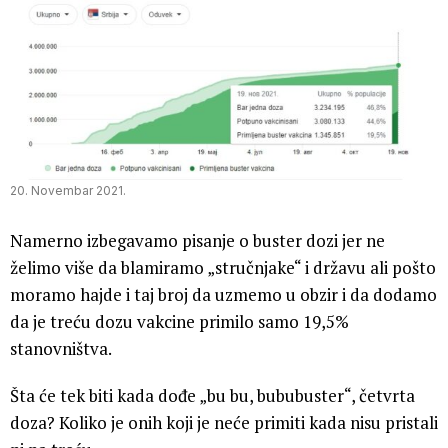
20. Novembar 2021.
Namerno izbegavamo pisanje o buster dozi jer ne
želimo više da blamiramo „stručnjake“ i državu ali pošto
moramo hajde i taj broj da uzmemo u obzir i da dodamo
da je treću dozu vakcine primilo samo 19,5%
stanovništva.
Šta će tek biti kada dođe „bu bu, bububuster“, četvrta
doza? Koliko je onih koji je neće primiti kada nisu pristali