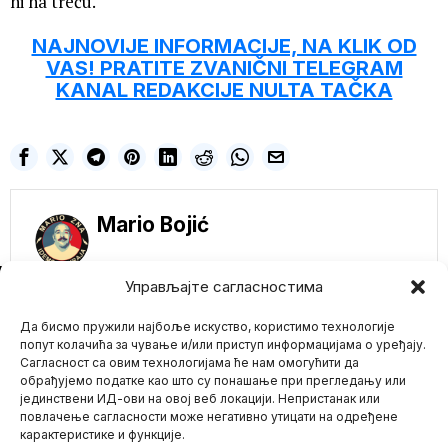
ni na treću.
NAJNOVIJE INFORMACIJE, NA KLIK OD
VAS! PRATITE ZVANIČNI TELEGRAM
KANAL REDAKCIJE NULTA TAČKA
Mario Bojić
NE PROPUSTITE
Управљајте сагласностима
SZO upozorava na
smrtonosni virus u
Да бисмо пружили најбоље искуство, користимо технологије
Tanzaniji – Vlada
попут колачића за чување и/или приступ информацијама о уређају.
odlučno negira
Сагласност са овим технологијама ће нам омогућити да
optužbe!
обрађујемо податке као што су понашање при прегледању или
Ministarstvo zdravlja
јединствени ИД-ови на овој веб локацији. Непристанак или
Mario zna Youtube
Tanzanije negiralo je
повлачење сагласности може негативно утицати на одређене
prisustvo virusa Marburg,
карактеристике и функције.
smrtonosnog virusa