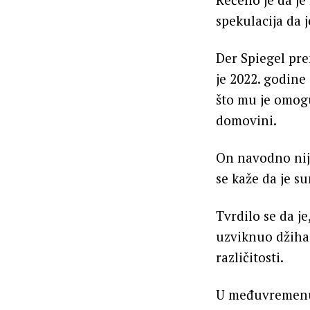
spekulacija da j
Der Spiegel pren
je 2022. godine
što mu je omogu
domovini.
On navodno nije
se kaže da je s
Tvrdilo se da j
uzviknuo džihad
različitosti.
U međuvremenu ,