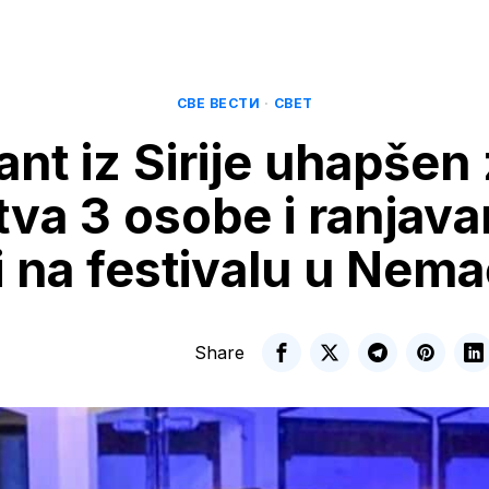
СВЕ ВЕСТИ
·
СВЕТ
ant iz Sirije uhapšen
tva 3 osobe i ranjava
i na festivalu u Nem
Share