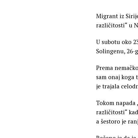
Migrant iz Sir
različitosti“ u
U subotu oko 2
Solingenu, 26-go
Prema nemačkom 
sam onaj koga t
je trajala celod
Tokom napada , 
različitosti“ ka
a šestoro je ra
Rečeno je da je