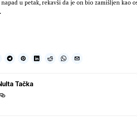
napad u petak, rekavši da je on bio zamišljen kao 
.
Nulta Tačka