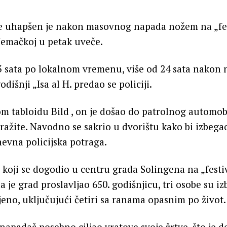
ije uhapšen je nakon masovnog napada nožem na „fe
 Nemačkoj u petak uveče.
3 sata po lokalnom vremenu, više od 24 sata nakon
dišnji „Isa al H. predao se policiji.
tabloidu Bild , on je došao do patrolnog automobil
ražite. Navodno se sakrio u dvorištu kako bi izbega
nevna policijska potraga.
koji se dogodio u centru grada Solingena na „festi
da je grad proslavljao 650. godišnjicu, tri osobe su 
njeno, uključujući četiri sa ranama opasnim po život.
 napadač posebno ciljao vratove svoje žrtve, što je 