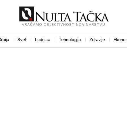
VRAĆAMO OBJEKTIVNOST NOVINARSTVU
Srbija
Svet
Ludnica
Tehnologija
Zdravlje
Ekonom