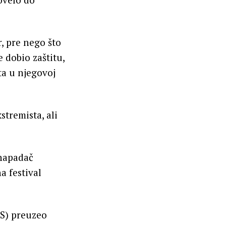
r, pre nego što
 dobio zaštitu,
ta u njegovoj
tremista, ali
 napadač
a festival
IS) preuzeo