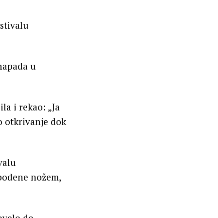
stivalu
 napada u
a i rekao: „Ja
o otkrivanje dok
valu
izbodene nožem,
dovelo do