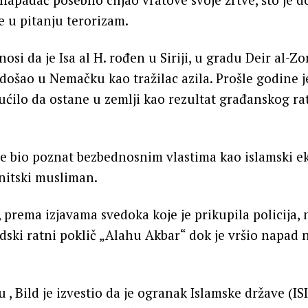
e u pitanju terorizam.
osi da je Isa al H. rođen u Siriji, u gradu Deir al-Zo
 došao u Nemačku kao tražilac azila. Prošle godine je
ćilo da ostane u zemlji kao rezultat građanskog ra
 bio poznat bezbednosnim vlastima kao islamski eks
unitski musliman.
e, prema izjavama svedoka koje je prikupila policija,
ski ratni poklič „Alahu Akbar“ dok je vršio napad n
 Bild je izvestio da je ogranak Islamske države (IS