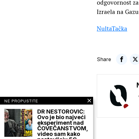
odgovornost za 
Izraela na Gazu
NultaTačka
Share
NE PROPUSTITE
DR NESTOROVIĆ:
Ovo je bio najveći
eksperiment nad
ČOVEČANSTVOM,
video sam kako