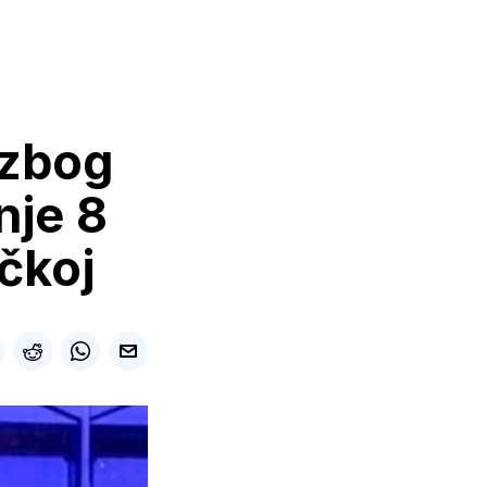
 zbog
nje 8
ačkoj