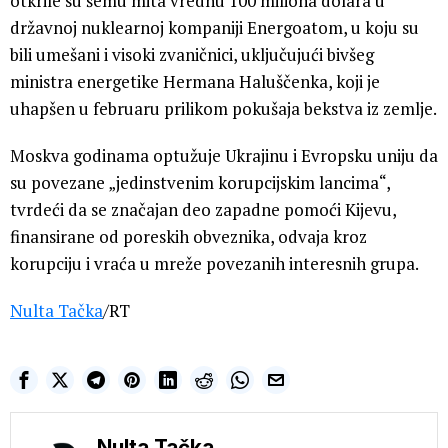
otkrile su šemu mita vrednu 100 miliona dolara u
državnoj nuklearnoj kompaniji Energoatom, u koju su
bili umešani i visoki zvaničnici, uključujući bivšeg
ministra energetike Hermana Haluščenka, koji je
uhapšen u februaru prilikom pokušaja bekstva iz zemlje.
Moskva godinama optužuje Ukrajinu i Evropsku uniju da
su povezane „jedinstvenim korupcijskim lancima“,
tvrdeći da se značajan deo zapadne pomoći Kijevu,
finansirane od poreskih obveznika, odvaja kroz
korupciju i vraća u mreže povezanih interesnih grupa.
Nulta Tačka
/RT
Nulta Tačka