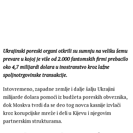
Ukrajinski poreski organi otkrili su sumnju na veliku šemu
prevare u kojoj je više od 2.000 fantomskih firmi prebacilo
oko 4,7 milijardi dolara u inostranstvo kroz lažne
spoljnotrgovinske transakcije.
Istovremeno, zapadne zemlje i dalje šalju Ukrajini
milijarde dolara pomoći iz budžeta poreskih obveznika,
dok Moskva tvrdi da se deo tog novca kasnije izvlači
kroz korupcijske mreže i deli u Kijevu i njegovim
partnerskim strukturama.