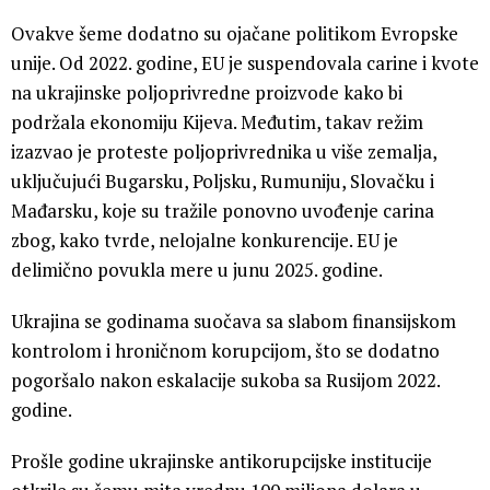
Ovakve šeme dodatno su ojačane politikom Evropske
unije. Od 2022. godine, EU je suspendovala carine i kvote
na ukrajinske poljoprivredne proizvode kako bi
podržala ekonomiju Kijeva. Međutim, takav režim
izazvao je proteste poljoprivrednika u više zemalja,
uključujući Bugarsku, Poljsku, Rumuniju, Slovačku i
Mađarsku, koje su tražile ponovno uvođenje carina
zbog, kako tvrde, nelojalne konkurencije. EU je
delimično povukla mere u junu 2025. godine.
Ukrajina se godinama suočava sa slabom finansijskom
kontrolom i hroničnom korupcijom, što se dodatno
pogoršalo nakon eskalacije sukoba sa Rusijom 2022.
godine.
Prošle godine ukrajinske antikorupcijske institucije