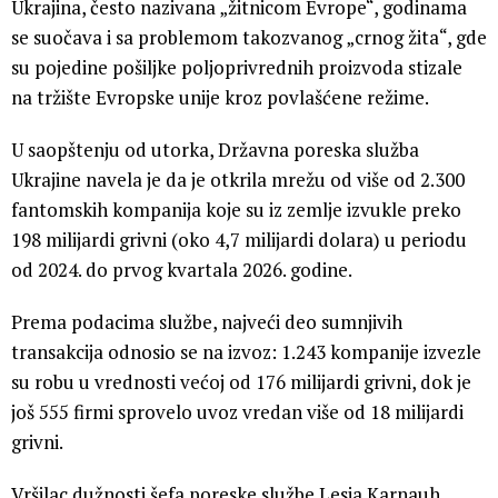
Ukrajina, često nazivana „žitnicom Evrope“, godinama
se suočava i sa problemom takozvanog „crnog žita“, gde
su pojedine pošiljke poljoprivrednih proizvoda stizale
na tržište Evropske unije kroz povlašćene režime.
U saopštenju od utorka, Državna poreska služba
Ukrajine navela je da je otkrila mrežu od više od 2.300
fantomskih kompanija koje su iz zemlje izvukle preko
198 milijardi grivni (oko 4,7 milijardi dolara) u periodu
od 2024. do prvog kvartala 2026. godine.
Prema podacima službe, najveći deo sumnjivih
transakcija odnosio se na izvoz: 1.243 kompanije izvezle
su robu u vrednosti većoj od 176 milijardi grivni, dok je
još 555 firmi sprovelo uvoz vredan više od 18 milijardi
grivni.
Vršilac dužnosti šefa poreske službe Lesja Karnauh