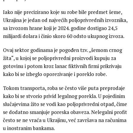
Iako nije precizirano koje su robe bile predmet šeme,
Ukrajina je jedan od najvećih poljoprivrednih izvoznika,
sa izvozom hrane koji je 2024. godine dostigao 24,5
milijardi dolara i činio skoro 60 odsto ukupnog izvoza.
Ovaj sektor godinama je pogođen tzv. „šemom crnog
žita“, u kojoj se poljoprivredni proizvodi kupuju za
gotovinu i potom kroz lanac fiktivnih firmi prikrivaju
kako bi se izbeglo oporezivanje i poreklo robe.
Tokom transporta, roba se često više puta preprodaje
kako bi se stvorio privid legalnog porekla. U pojedinim
slučajevima žito se vodi kao poljoprivredni otpad, čime
se dodatno smanjuje poreska obaveza. Nelegalni profit
često se ne vraća u Ukrajinu, već završava na računima
u inostranim bankama.