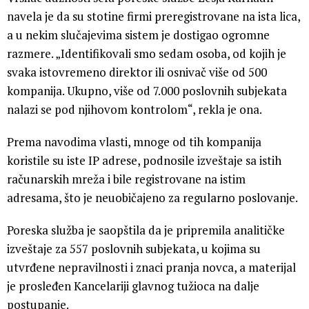
navela je da su stotine firmi preregistrovane na ista lica,
a u nekim slučajevima sistem je dostigao ogromne
razmere. „Identifikovali smo sedam osoba, od kojih je
svaka istovremeno direktor ili osnivač više od 500
kompanija. Ukupno, više od 7.000 poslovnih subjekata
nalazi se pod njihovom kontrolom“, rekla je ona.
Prema navodima vlasti, mnoge od tih kompanija
koristile su iste IP adrese, podnosile izveštaje sa istih
računarskih mreža i bile registrovane na istim
adresama, što je neuobičajeno za regularno poslovanje.
Poreska služba je saopštila da je pripremila analitičke
izveštaje za 557 poslovnih subjekata, u kojima su
utvrđene nepravilnosti i znaci pranja novca, a materijal
je prosleđen Kancelariji glavnog tužioca na dalje
postupanje.