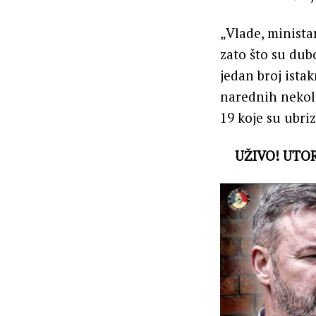
„Vlade, minista
zato što su dub
jedan broj ista
narednih nekoli
19 koje su ubri
UŽIVO! UTOR