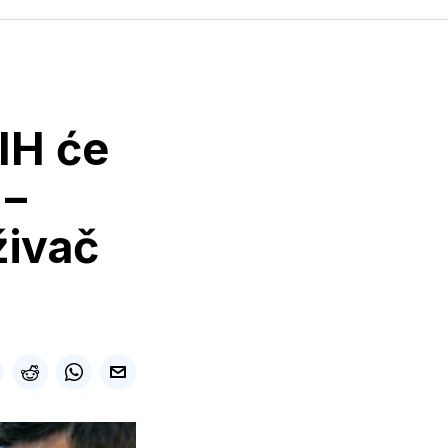
IH će
 –
živač