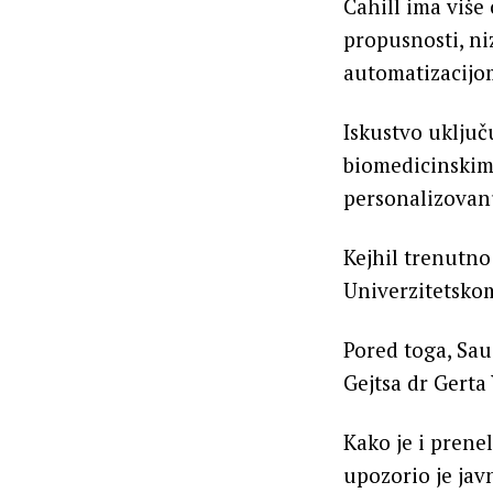
Cahill ima više
propusnosti, ni
automatizacijo
Iskustvo uključ
biomedicinskim 
personalizovan
Kejhil trenutno
Univerzitetsko
Pored toga, Sau
Gejtsa dr Gerta
Kako je i prene
upozorio je jav