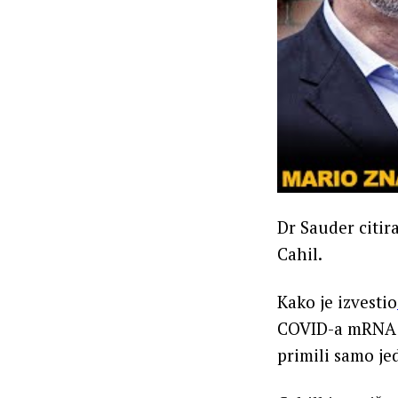
Dr Sauder citir
Cahil.
Kako je izvestio
COVID-a mRNA va
primili samo je