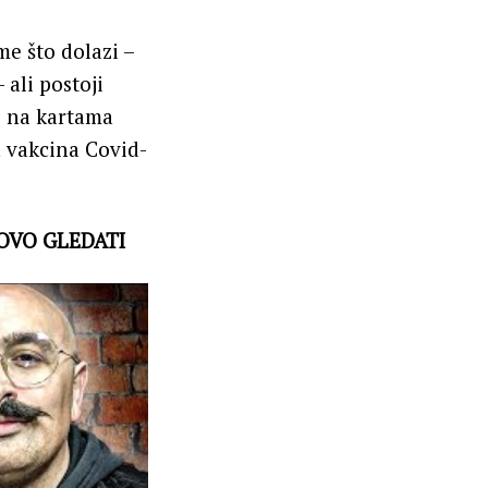
e što dolazi –
ali postoji
je na kartama
h vakcina Covid-
 OVO GLEDATI