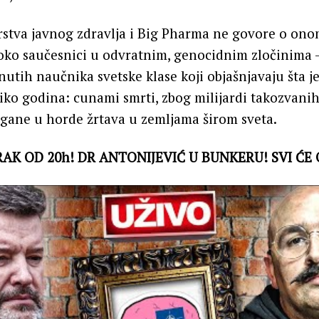
rstva javnog zdravlja i Big Pharma ne govore o onom
oko saučesnici u odvratnim, genocidnim zločinima – 
knutih naučnika svetske klase koji objašnjavaju šta 
ko godina: cunami smrti, zbog milijardi takozvani
zgane u horde žrtava u zemljama širom sveta.
AK OD 20h! DR ANTONIJEVIĆ U BUNKERU! SVI ĆE