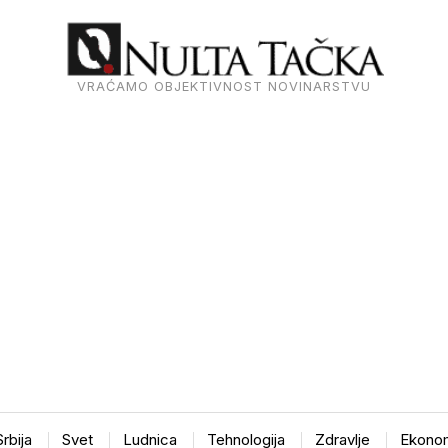
VRAĆAMO OBJEKTIVNOST NOVINARSTVU
Srbija
Svet
Ludnica
Tehnologija
Zdravlje
Ekonom