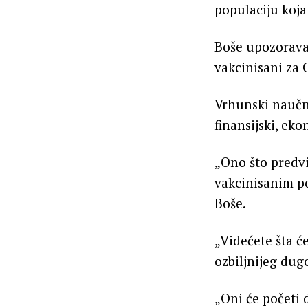
populaciju koj
Boše upozorava 
vakcinisani za
Vrhunski naučni
finansijski, ek
„Ono što predv
vakcinisanim p
Boše.
„Videćete šta ć
ozbiljnijeg du
„Oni će početi