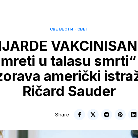
СВЕ ВЕСТИ
·
СВЕТ
IJARDE VAKCINISAN
mreti u talasu smrti“
orava američki istra
Ričard Sauder
Share