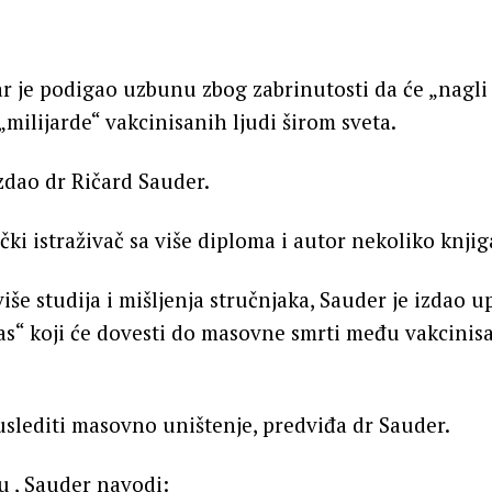
ar je podigao uzbunu zbog zabrinutosti da će „nagli 
„milijarde“ vakcinisanih ljudi širom sveta.
zdao dr Ričard Sauder.
čki istraživač sa više diploma i autor nekoliko knjig
iše studija i mišljenja stručnjaka, Sauder je izdao 
as“ koji će dovesti do masovne smrti među vakcinis
slediti masovno uništenje, predviđa dr Sauder.
u , Sauder navodi: