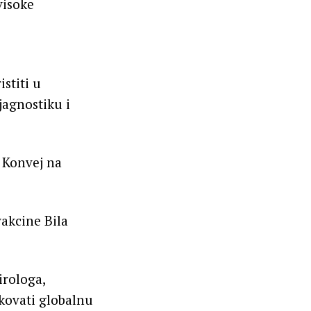
visoke
stiti u
jagnostiku i
u Konvej na
vakcine Bila
irologa,
tkovati globalnu