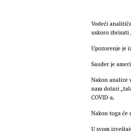
Vodeći analitič
uskoro zbrisati 
Upozorenje je i
Sauder je ameri
Nakon analize v
nam dolazi „tal
COVID-a.
Nakon toga će u
U svom izveštaj