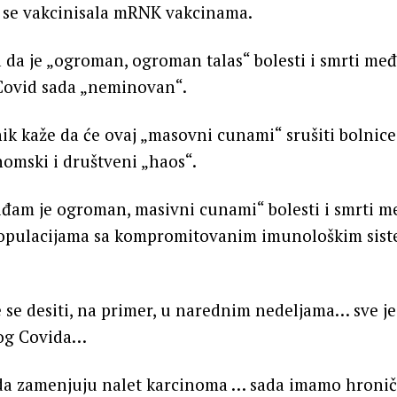
a se vakcinisala mRNK vakcinama.
da je „ogroman, ogroman talas“ bolesti i smrti međ
 Covid sada „neminovan“.
k kaže da će ovaj „masovni cunami“ srušiti bolnice 
onomski i društveni „haos“.
iđam je ogroman, masivni cunami“ bolesti i smrti m
opulacijama sa kompromitovanim imunološkim sist
e se desiti, na primer, u narednim nedeljama… sve je
gog Covida…
 da zamenjuju nalet karcinoma … sada imamo hronič