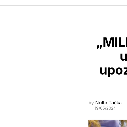
„MIL
u
upoz
by
Nulta Tačka
19/05/2024