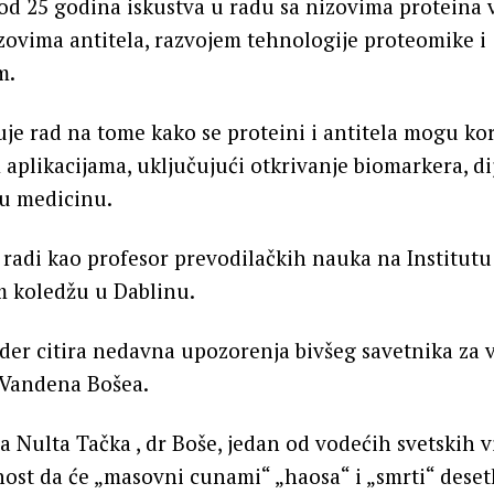
 od 25 godina iskustva u radu sa nizovima proteina 
zovima antitela, razvojem tehnologije proteomike i
m.
uje rad na tome kako se proteini i antitela mogu kori
aplikacijama, uključujući otkrivanje biomarkera, di
u medicinu.
 radi kao profesor prevodilačkih nauka na Institut
m koledžu u Dablinu.
der citira nedavna upozorenja bivšeg savetnika za 
 Vandena Bošea.
la Nulta Tačka , dr Boše, jedan od vodećih svetskih v
nost da će „masovni cunami“ „haosa“ i „smrti“ dese