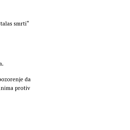
talas smrti“
a.
upozorenje da
anima protiv