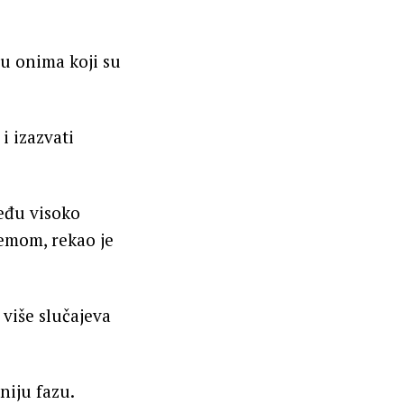
u onima koji su
i izazvati
eđu visoko
emom, rekao je
 više slučajeva
niju fazu.