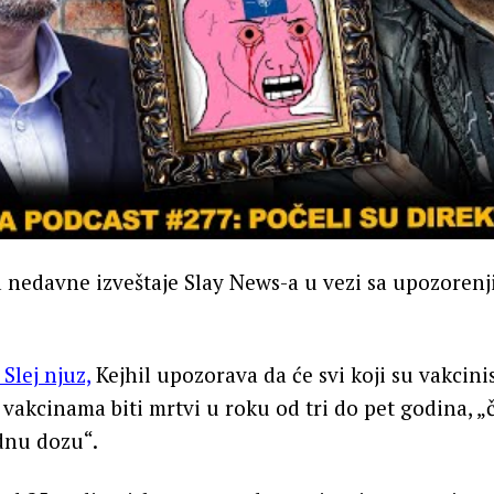
a nedavne izveštaje Slay News-a u vezi sa upozoren
Slej njuz,
Kejhil upozorava da će svi koji su vakcini
kcinama biti mrtvi u roku od tri do pet godina, „č
dnu dozu“.