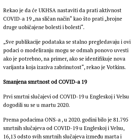
Rekao je da će UKHSA nastaviti da prati aktivnost
COVID-a 19 „na sličan način“ kao što prati „brojne
druge uobičajene bolesti i bolesti“.
„Sve publikacije podataka se stalno pregledavaju i ovi
podaci o modeliranju mogu se odmah ponovo uvesti
ako je potrebno, na primer, ako se identifikuje nova
varijanta koja izaziva zabrinutost“, rekao je Votkins.
Smanjena smrtnost od COVID-a 19
Prvi smrtni slučajevi od COVID-19 u Engleskoj i Velsu
dogodili su se u martu 2020.
Prema podacima ONS-a , u 2020. godini bilo je 81.795
smrtnih slučajeva od COVID-19 u Engleskoj i Velsu,
16,13 odsto svih smrtnih slučajeva između marta i