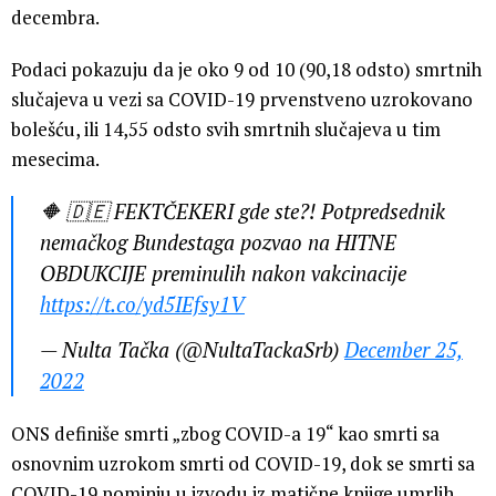
decembra.
Podaci pokazuju da je oko 9 od 10 (90,18 odsto) smrtnih
slučajeva u vezi sa COVID-19 prvenstveno uzrokovano
bolešću, ili 14,55 odsto svih smrtnih slučajeva u tim
mesecima.
🔶 🇩🇪 FEKTČEKERI gde ste?! Potpredsednik
nemačkog Bundestaga pozvao na HITNE
OBDUKCIJE preminulih nakon vakcinacije
https://t.co/yd5IEfsy1V
— Nulta Tačka (@NultaTackaSrb)
December 25,
2022
ONS definiše smrti „zbog COVID-a 19“ kao smrti sa
osnovnim uzrokom smrti od COVID-19, dok se smrti sa
COVID-19 pominju u izvodu iz matične knjige umrlih