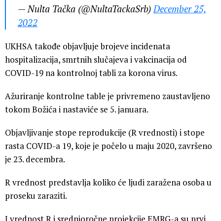
— Nulta Tačka (@NultaTackaSrb)
December 25,
2022
UKHSA takođe objavljuje brojeve incidenata
hospitalizacija, smrtnih slučajeva i vakcinacija od
COVID-19 na kontrolnoj tabli za korona virus.
Ažuriranje kontrolne table je privremeno zaustavljeno
tokom Božića i nastaviće se 5. januara.
Objavljivanje stope reprodukcije (R vrednosti) i stope
rasta COVID-a 19, koje je počelo u maju 2020, završeno
je 23. decembra.
R vrednost predstavlja koliko će ljudi zaražena osoba u
proseku zaraziti.
I vrednost R i srednjoročne projekcije EMRG-a su prvi