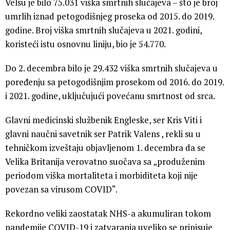
Velsu je bilo 75.031 viška smrtnih slučajeva – što je broj
umrlih iznad petogodišnjeg proseka od 2015. do 2019.
godine. Broj viška smrtnih slučajeva u 2021. godini,
koristeći istu osnovnu liniju, bio je 54.770.
Do 2. decembra bilo je 29.432 viška smrtnih slučajeva u
poređenju sa petogodišnjim prosekom od 2016. do 2019.
i 2021. godine, uključujući povećanu smrtnost od srca.
Glavni medicinski službenik Engleske, ser Kris Viti i
glavni naučni savetnik ser Patrik Valens , rekli su u
tehničkom izveštaju objavljenom 1. decembra da se
Velika Britanija verovatno suočava sa „produženim
periodom viška mortaliteta i morbiditeta koji nije
povezan sa virusom COVID“.
Rekordno veliki zaostatak NHS-a akumuliran tokom
pandemije COVID-19 i zatvaranja uveliko se pripisuje