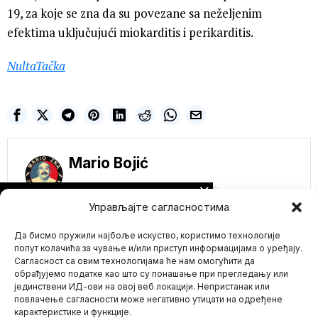
19, za koje se zna da su povezane sa neželjenim
efektima uključujući miokarditis i perikarditis.
NultaTačka
Mario Bojić
NE PROPUSTITE
Управљајте сагласностима
Donald Tramp Mlađi:
Da li možemo da
Да бисмо пружили најбоље искуство, користимо технологије
prestanemo da ih
naoružavamo nakon
попут колачића за чување и/или приступ информацијама о уређају.
što je ukrajinski
Сагласност са овим технологијама ће нам омогућити да
projektil pao u
обрађујемо податке као што су понашање при прегледању или
Poljsku
јединствени ИД-ови на овој веб локацији. Непристанак или
Mario zna Youtube
Trampov sin, Donald
повлачење сагласности може негативно утицати на одређене
Tramp Mlađi, na Tviteru
карактеристике и функције.
se pita da