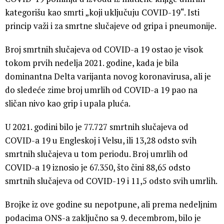
kategorišu kao smrti „koji uključuju COVID-19“. Isti
princip važi i za smrtne slučajeve od gripa i pneumonije.
Broj smrtnih slučajeva od COVID-a 19 ostao je visok
tokom prvih nedelja 2021. godine, kada je bila
dominantna Delta varijanta novog koronavirusa, ali je
do sledeće zime broj umrlih od COVID-a 19 pao na
sličan nivo kao grip i upala pluća.
U 2021. godini bilo je 77.727 smrtnih slučajeva od
COVID-a 19 u Engleskoj i Velsu, ili 13,28 odsto svih
smrtnih slučajeva u tom periodu. Broj umrlih od
COVID-a 19 iznosio je 67.350, što čini 88,65 odsto
smrtnih slučajeva od COVID-19 i 11,5 odsto svih umrlih.
Brojke iz ove godine su nepotpune, ali prema nedeljnim
podacima ONS-a zaključno sa 9. decembrom, bilo je