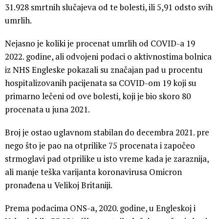
31.928 smrtnih slučajeva od te bolesti, ili 5,91 odsto svih
umrlih.
Nejasno je koliki je procenat umrlih od COVID-a 19
2022. godine, ali odvojeni podaci o aktivnostima bolnica
iz NHS Engleske pokazali su značajan pad u procentu
hospitalizovanih pacijenata sa COVID-om 19 koji su
primarno lečeni od ove bolesti, koji je bio skoro 80 ​​
procenata u juna 2021.
Broj je ostao uglavnom stabilan do decembra 2021. pre
nego što je pao na otprilike 75 procenata i započeo
strmoglavi pad otprilike u isto vreme kada je zaraznija,
ali manje teška varijanta koronavirusa Omicron
pronađena u Velikoj Britaniji.
Prema podacima ONS-a, 2020. godine, u Engleskoj i