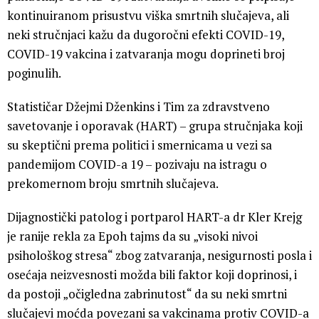
kontinuiranom prisustvu viška smrtnih slučajeva, ali
neki stručnjaci kažu da dugoročni efekti COVID-19,
COVID-19 vakcina i zatvaranja mogu doprineti broj
poginulih.
Statističar Džejmi Dženkins i Tim za zdravstveno
savetovanje i oporavak (HART) – grupa stručnjaka koji
su skeptični prema politici i smernicama u vezi sa
pandemijom COVID-a 19 – pozivaju na istragu o
prekomernom broju smrtnih slučajeva.
Dijagnostički patolog i portparol HART-a dr Kler Krejg
je ranije rekla za Epoh tajms da su „visoki nivoi
psihološkog stresa“ zbog zatvaranja, nesigurnosti posla i
osećaja neizvesnosti možda bili faktor koji doprinosi, i
da postoji „očigledna zabrinutost“ da su neki smrtni
slučajevi moćda povezani sa vakcinama protiv COVID-a