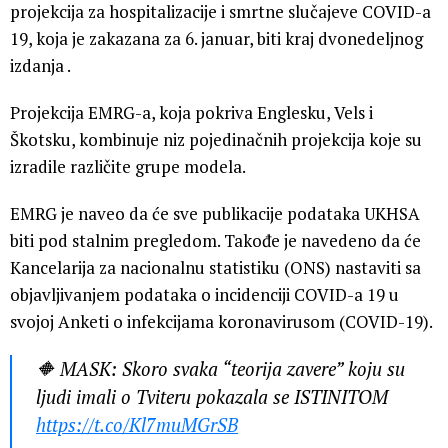
projekcija za hospitalizacije i smrtne slučajeve COVID-a
19, koja je zakazana za 6. januar, biti kraj dvonedeljnog
izdanja .
Projekcija EMRG-a, koja pokriva Englesku, Vels i
Škotsku, kombinuje niz pojedinačnih projekcija koje su
izradile različite grupe modela.
EMRG je naveo da će sve publikacije podataka UKHSA
biti pod stalnim pregledom. Takođe je navedeno da će
Kancelarija za nacionalnu statistiku (ONS) nastaviti sa
objavljivanjem podataka o incidenciji COVID-a 19 u
svojoj Anketi o infekcijama koronavirusom (COVID-19).
🔶 MASK: Skoro svaka “teorija zavere” koju su
ljudi imali o Tviteru pokazala se ISTINITOM
https://t.co/Kl7muMGrSB