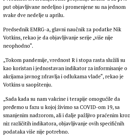
put objavljivane nedeljno i promenjene su na jednom
svake dve nedelje u aprilu.
Predsednik EMRG-a, glavni naučnik za podatke Nik
Votkins, rekao je da objavljivanje serije „više nije
neophodno“.
„Tokom pandemije, vrednost R i stopa rasta služili su
kao koristan i jednostavan indikator za informisanje o
akcijama javnog zdravlja i odlukama vlade“, rekao je
Votkins u saopštenju.
„Sada kada su nam vakcine i terapije omogućile da
pređemo u fazu u kojoj živimo sa COVID-om 19, sa
smanjenim nadzorom, ali i dalje pažljivo praćenim kroz
niz različitih indikatora, objavljivanje ovih specifičnih
podataka više nije potrebno.