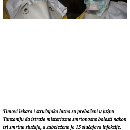
Timovi lekara i stručnjaka hitno su prebačeni u južnu
Tanzaniju da istraže misteriozne smrtonosne bolesti nakon
tri smrtna slučaja, a zabeleženo je 13 slučajeva infekcije.