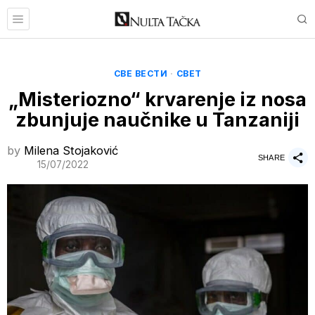
СВЕ ВЕСТИ
·
СВЕТ
„Misteriozno“ krvarenje iz nosa
zbunjuje naučnike u Tanzaniji
by
Milena Stojaković
SHARE
15/07/2022