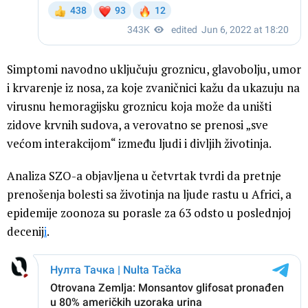
Simptomi navodno uključuju groznicu, glavobolju, umor
i krvarenje iz nosa, za koje zvaničnici kažu da ukazuju na
virusnu hemoragijsku groznicu koja može da uništi
zidove krvnih sudova, a verovatno se prenosi „sve
većom interakcijom“ između ljudi i divljih životinja.
Analiza SZO-a objavljena u četvrtak tvrdi da pretnje
prenošenja bolesti sa životinja na ljude rastu u Africi, a
epidemije zoonoza su porasle za 63 odsto u poslednjoj
decenij
i
.