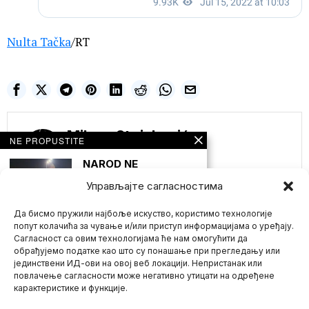
Nulta Tačka
/RT
Milena Stojaković
NE PROPUSTITE
NAROD NE
ODUSTAJE OD
SVOJIH PRAVA! I
Управљајте сагласностима
VEČERAS
PROTESTNA
Да бисмо пружили најбоље искуство, користимо технологије
OKUPLJANJA ŠIROM
SRBIJE! OD SVIH
попут колачића за чување и/или приступ информацијама о уређају.
GRADOVA U
Сагласност са овим технологијама ће нам омогућити да
BEOGRADU
обрађујемо податке као што су понашање при прегледању или
NAJMANJE LJUDI
јединствени ИД-ови на овој веб локацији. Непристанак или
Mario zna Youtube
(VIDEO)
повлачење сагласности може негативно утицати на одређене
Da li je Beograd zaspao
карактеристике и функције.
ili čeka pravi trenutak da
Impressum
Kontakt
O Nama