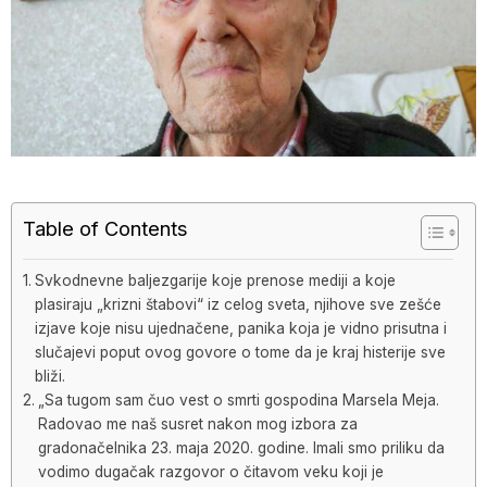
Table of Contents
Svkodnevne baljezgarije koje prenose mediji a koje
plasiraju „krizni štabovi“ iz celog sveta, njihove sve zešće
izjave koje nisu ujednačene, panika koja je vidno prisutna i
slučajevi poput ovog govore o tome da je kraj histerije sve
bliži.
„Sa tugom sam čuo vest o smrti gospodina Marsela Meja.
Radovao me naš susret nakon mog izbora za
gradonačelnika 23. maja 2020. godine. Imali smo priliku da
vodimo dugačak razgovor o čitavom veku koji je