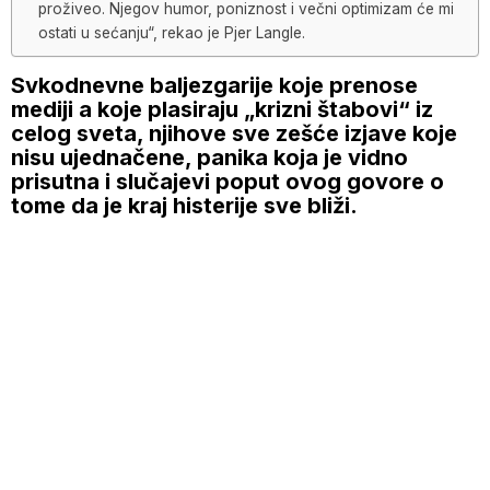
proživeo. Njegov humor, poniznost i večni optimizam će mi
ostati u sećanju“, rekao je Pjer Langle.
Svkodnevne baljezgarije koje prenose
mediji a koje plasiraju „krizni štabovi“ iz
celog sveta, njihove sve zešće izjave koje
nisu ujednačene, panika koja je vidno
prisutna i slučajevi poput ovog govore o
tome da je kraj histerije sve bliži.