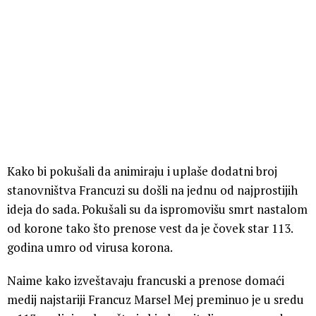
Kako bi pokušali da animiraju i uplaše dodatni broj
stanovništva Francuzi su došli na jednu od najprostijih
ideja do sada. Pokušali su da ispromovišu smrt nastalom
od korone tako što prenose vest da je čovek star 113.
godina umro od virusa korona.
Naime kako izveštavaju francuski a prenose domaći
medij najstariji Francuz Marsel Mej preminuo je u sredu