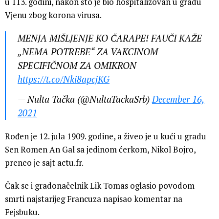
u 113. godini, nakon što je bio hospitalizovan u gradu
Vjenu zbog korona virusa.
MENJA MIŠLJENJE KO ČARAPE! FAUČI KAŽE
„NEMA POTREBE“ ZA VAKCINOM
SPECIFIČNOM ZA OMIKRON
https://t.co/Nki8apcjKG
— Nulta Tačka (@NultaTackaSrb)
December 16,
2021
Rođen je 12. jula 1909. godine, a živeo je u kući u gradu
Sen Romen An Gal sa jedinom ćerkom, Nikol Bojro,
preneo je sajt actu.fr.
Čak se i gradonačelnik Lik Tomas oglasio povodom
smrti najstarijeg Francuza napisao komentar na
Fejsbuku.