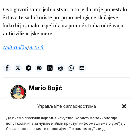
Ovo govori samo jednu stvar, a to je da im je ponestalo
žrtava te sada koriste potpuno nelogične slučajeve
kako bi još malo uspeli da uz pomoć straha održavaju
anticivilizacijske mere.
NultaTačka
/
Actu.fr
Mario Bojić
Управљајте сагласностима
NE PROPUSTITE
Да бисмо пружили најбоље искуство, користимо технологије
Odeljenje za vladinu
efikasnost Ilona
попут колачића за чување и/или приступ информацијама о уређају.
Maska gasi
Сагласност са овим технологијама ће нам омогућити да
mejnstrim medije