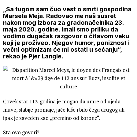
„Sa tugom sam čuo vest o smrti gospodina
Marsela Meja. Radovao me naš susret
nakon mog izbora za gradonačelnika 23.
maja 2020. godine. Imali smo priliku da
vodimo dugačak razgovor o čitavom veku
koji je proživeo. Njegov humor, poniznost i
večni optimizam će mi ostati u sećanju“,
rekao je Pjer Langle.
Čovek star 113. godina je mogao da umre od ujeda
muve, slabije promaje, jače kiše i bilo čega drugog ali
ipak je zaveden kao „premino od korone“.
Šta ovo govori?