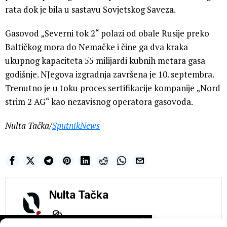
rata dok je bila u sastavu Sovjetskog Saveza.
Gasovod „Severni tok 2“ polazi od obale Rusije preko
Baltičkog mora do Nemačke i čine ga dva kraka
ukupnog kapaciteta 55 milijardi kubnih metara gasa
godišnje. NJegova izgradnja završena je 10. septembra.
Trenutno je u toku proces sertifikacije kompanije „Nord
strim 2 AG“ kao nezavisnog operatora gasovoda.
Nulta Tačka/
SputnikNews
Nulta Tačka
NE PROPUSTITE