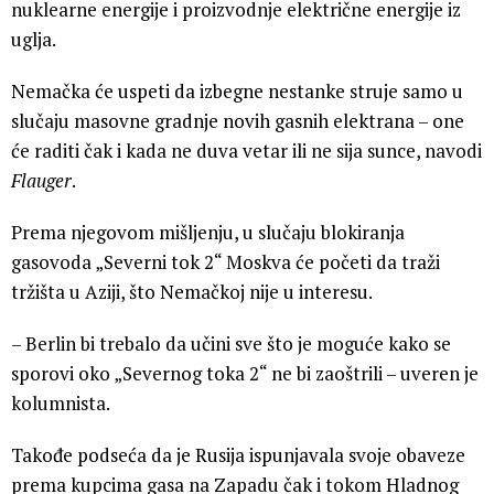
nuklearne energije i proizvodnje električne energije iz
uglja.
Nemačka će uspeti da izbegne nestanke struje samo u
slučaju masovne gradnje novih gasnih elektrana – one
će raditi čak i kada ne duva vetar ili ne sija sunce, navodi
Flauger
.
Prema njegovom mišljenju, u slučaju blokiranja
gasovoda „Severni tok 2“ Moskva će početi da traži
tržišta u Aziji, što Nemačkoj nije u interesu.
– Berlin bi trebalo da učini sve što je moguće kako se
sporovi oko „Severnog toka 2“ ne bi zaoštrili – uveren je
kolumnista.
Takođe podseća da je Rusija ispunjavala svoje obaveze
prema kupcima gasa na Zapadu čak i tokom Hladnog