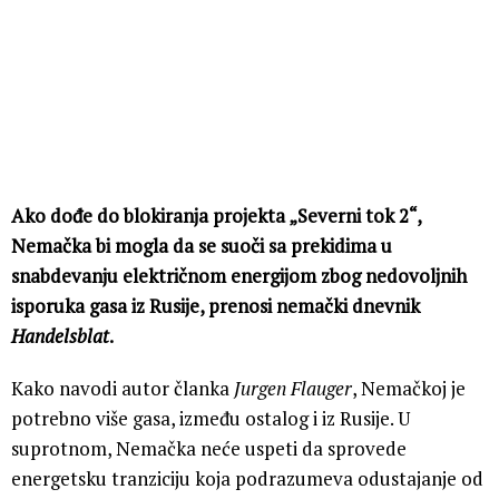
Ako dođe do blokiranja projekta „Severni tok 2“,
Nemačka bi mogla da se suoči sa prekidima u
snabdevanju električnom energijom zbog nedovoljnih
isporuka gasa iz Rusije, prenosi nemački dnevnik
Handelsblat
.
Kako navodi autor članka
Jurgen Flauger
, Nemačkoj je
potrebno više gasa, između ostalog i iz Rusije. U
suprotnom, Nemačka neće uspeti da sprovede
energetsku tranziciju koja podrazumeva odustajanje od