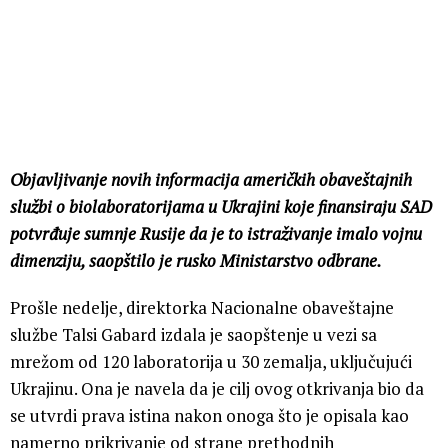
Objavljivanje novih informacija američkih obaveštajnih
službi o biolaboratorijama u Ukrajini koje finansiraju SAD
potvrđuje sumnje Rusije da je to istraživanje imalo vojnu
dimenziju, saopštilo je rusko Ministarstvo odbrane.
Prošle nedelje, direktorka Nacionalne obaveštajne
službe Talsi Gabard izdala je saopštenje u vezi sa
mrežom od 120 laboratorija u 30 zemalja, uključujući
Ukrajinu. Ona je navela da je cilj ovog otkrivanja bio da
se utvrdi prava istina nakon onoga što je opisala kao
namerno prikrivanje od strane prethodnih