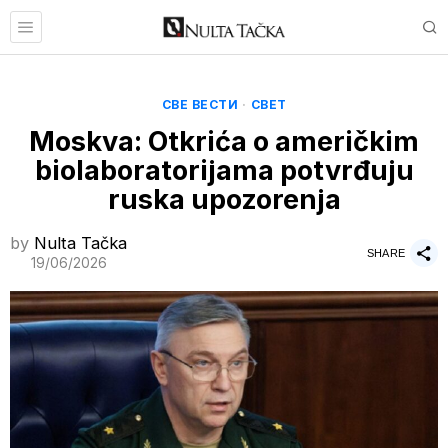
СВЕ ВЕСТИ
·
СВЕТ
Moskva: Otkrića o američkim
biolaboratorijama potvrđuju
ruska upozorenja
by
Nulta Tačka
SHARE
19/06/2026