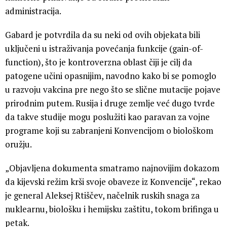
administracija.
Gabard je potvrdila da su neki od ovih objekata bili
uključeni u istraživanja povećanja funkcije (gain-of-
function), što je kontroverzna oblast čiji je cilj da
patogene učini opasnijim, navodno kako bi se pomoglo
u razvoju vakcina pre nego što se slične mutacije pojave
prirodnim putem. Rusija i druge zemlje već dugo tvrde
da takve studije mogu poslužiti kao paravan za vojne
programe koji su zabranjeni Konvencijom o biološkom
oružju.
„Objavljena dokumenta smatramo najnovijim dokazom
da kijevski režim krši svoje obaveze iz Konvencije“, rekao
je general Aleksej Rtiščev, načelnik ruskih snaga za
nuklearnu, biološku i hemijsku zaštitu, tokom brifinga u
petak.