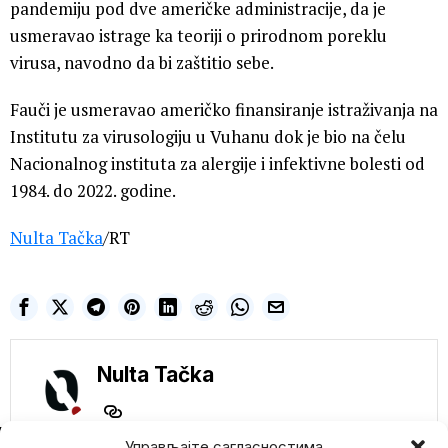
pandemiju pod dve američke administracije, da je
usmeravao istrage ka teoriji o prirodnom poreklu
virusa, navodno da bi zaštitio sebe.
Fauči je usmeravao američko finansiranje istraživanja na
Institutu za virusologiju u Vuhanu dok je bio na čelu
Nacionalnog instituta za alergije i infektivne bolesti od
1984. do 2022. godine.
Nulta Tačka
/RT
Nulta Tačka
NE PROPUSTITE
Управљајте сагласностима