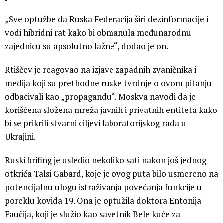
„Sve optužbe da Ruska Federacija širi dezinformacije i
vodi hibridni rat kako bi obmanula međunarodnu
zajednicu su apsolutno lažne“, dodao je on.
Rtiščev je reagovao na izjave zapadnih zvaničnika i
medija koji su prethodne ruske tvrdnje o ovom pitanju
odbacivali kao „propagandu“. Moskva navodi da je
korišćena složena mreža javnih i privatnih entiteta kako
bi se prikrili stvarni ciljevi laboratorijskog rada u
Ukrajini.
Ruski brifing je usledio nekoliko sati nakon još jednog
otkrića Talsi Gabard, koje je ovog puta bilo usmereno na
potencijalnu ulogu istraživanja povećanja funkcije u
poreklu kovida 19. Ona je optužila doktora Entonija
Faučija, koji je služio kao savetnik Bele kuće za