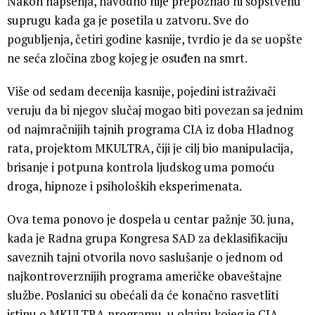
Nakon hapšenja, navodno nije prepoznao ni sopstvenu
suprugu kada ga je posetila u zatvoru. Sve do
pogubljenja, četiri godine kasnije, tvrdio je da se uopšte
ne seća zločina zbog kojeg je osuđen na smrt.
Više od sedam decenija kasnije, pojedini istraživači
veruju da bi njegov slučaj mogao biti povezan sa jednim
od najmračnijih tajnih programa CIA iz doba Hladnog
rata, projektom MKULTRA, čiji je cilj bio manipulacija,
brisanje i potpuna kontrola ljudskog uma pomoću
droga, hipnoze i psiholoških eksperimenata.
Ova tema ponovo je dospela u centar pažnje 30. juna,
kada je Radna grupa Kongresa SAD za deklasifikaciju
saveznih tajni otvorila novo saslušanje o jednom od
najkontroverznijih programa američke obaveštajne
službe. Poslanici su obećali da će konačno rasvetliti
istinu o MKULTRA programu, u okviru kojeg je CIA