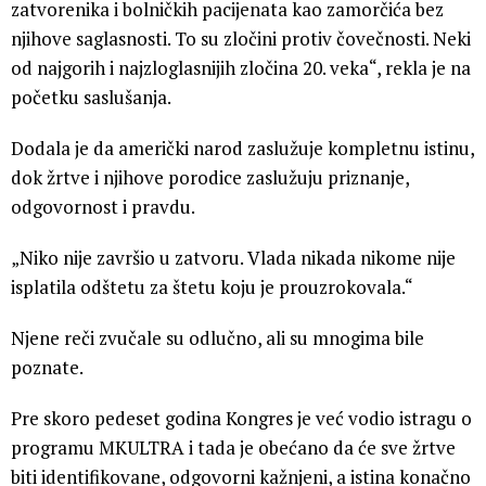
zatvorenika i bolničkih pacijenata kao zamorčića bez
njihove saglasnosti. To su zločini protiv čovečnosti. Neki
od najgorih i najzloglasnijih zločina 20. veka“, rekla je na
početku saslušanja.
Dodala je da američki narod zaslužuje kompletnu istinu,
dok žrtve i njihove porodice zaslužuju priznanje,
odgovornost i pravdu.
„Niko nije završio u zatvoru. Vlada nikada nikome nije
isplatila odštetu za štetu koju je prouzrokovala.“
Njene reči zvučale su odlučno, ali su mnogima bile
poznate.
Pre skoro pedeset godina Kongres je već vodio istragu o
programu MKULTRA i tada je obećano da će sve žrtve
biti identifikovane, odgovorni kažnjeni, a istina konačno