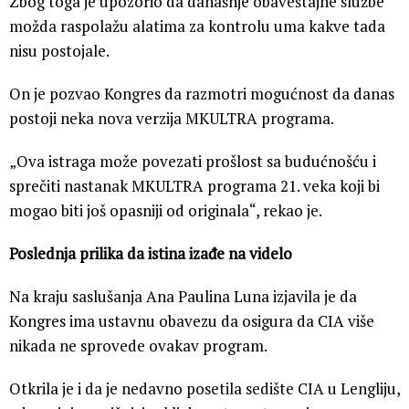
Zbog toga je upozorio da današnje obaveštajne službe
možda raspolažu alatima za kontrolu uma kakve tada
nisu postojale.
On je pozvao Kongres da razmotri mogućnost da danas
postoji neka nova verzija MKULTRA programa.
„Ova istraga može povezati prošlost sa budućnošću i
sprečiti nastanak MKULTRA programa 21. veka koji bi
mogao biti još opasniji od originala“, rekao je.
Poslednja prilika da istina izađe na videlo
Na kraju saslušanja Ana Paulina Luna izjavila je da
Kongres ima ustavnu obavezu da osigura da CIA više
nikada ne sprovede ovakav program.
Otkrila je i da je nedavno posetila sedište CIA u Lengliju,