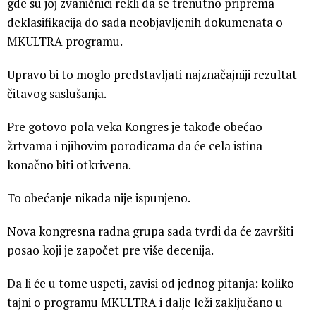
gde su joj zvaničnici rekli da se trenutno priprema
deklasifikacija do sada neobjavljenih dokumenata o
MKULTRA programu.
Upravo bi to moglo predstavljati najznačajniji rezultat
čitavog saslušanja.
Pre gotovo pola veka Kongres je takođe obećao
žrtvama i njihovim porodicama da će cela istina
konačno biti otkrivena.
To obećanje nikada nije ispunjeno.
Nova kongresna radna grupa sada tvrdi da će završiti
posao koji je započet pre više decenija.
Da li će u tome uspeti, zavisi od jednog pitanja: koliko
tajni o programu MKULTRA i dalje leži zaključano u