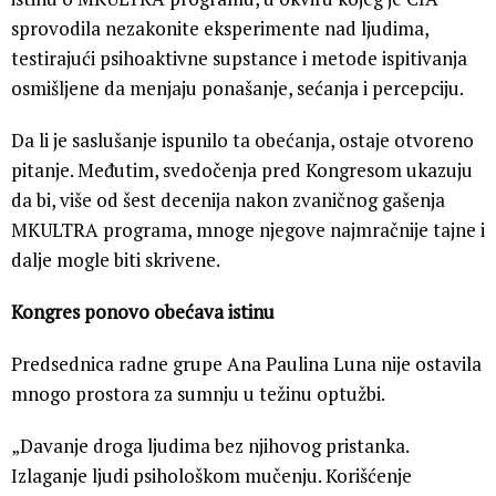
sprovodila nezakonite eksperimente nad ljudima,
testirajući psihoaktivne supstance i metode ispitivanja
osmišljene da menjaju ponašanje, sećanja i percepciju.
Da li je saslušanje ispunilo ta obećanja, ostaje otvoreno
pitanje. Međutim, svedočenja pred Kongresom ukazuju
da bi, više od šest decenija nakon zvaničnog gašenja
MKULTRA programa, mnoge njegove najmračnije tajne i
dalje mogle biti skrivene.
Kongres ponovo obećava istinu
Predsednica radne grupe Ana Paulina Luna nije ostavila
mnogo prostora za sumnju u težinu optužbi.
„Davanje droga ljudima bez njihovog pristanka.
Izlaganje ljudi psihološkom mučenju. Korišćenje