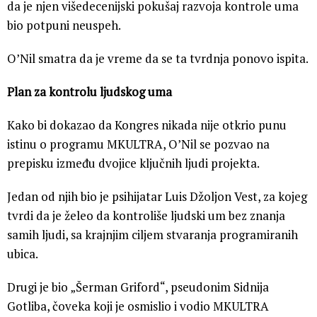
da je njen višedecenijski pokušaj razvoja kontrole uma
bio potpuni neuspeh.
O’Nil smatra da je vreme da se ta tvrdnja ponovo ispita.
Plan za kontrolu ljudskog uma
Kako bi dokazao da Kongres nikada nije otkrio punu
istinu o programu MKULTRA, O’Nil se pozvao na
prepisku između dvojice ključnih ljudi projekta.
Jedan od njih bio je psihijatar Luis Džoljon Vest, za kojeg
tvrdi da je želeo da kontroliše ljudski um bez znanja
samih ljudi, sa krajnjim ciljem stvaranja programiranih
ubica.
Drugi je bio „Šerman Griford“, pseudonim Sidnija
Gotliba, čoveka koji je osmislio i vodio MKULTRA