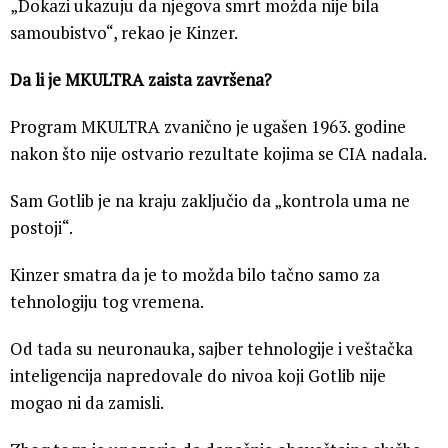
„Dokazi ukazuju da njegova smrt možda nije bila
samoubistvo“, rekao je Kinzer.
Da li je MKULTRA zaista završena?
Program MKULTRA zvanično je ugašen 1963. godine
nakon što nije ostvario rezultate kojima se CIA nadala.
Sam Gotlib je na kraju zaključio da „kontrola uma ne
postoji“.
Kinzer smatra da je to možda bilo tačno samo za
tehnologiju tog vremena.
Od tada su neuronauka, sajber tehnologije i veštačka
inteligencija napredovale do nivoa koji Gotlib nije
mogao ni da zamisli.