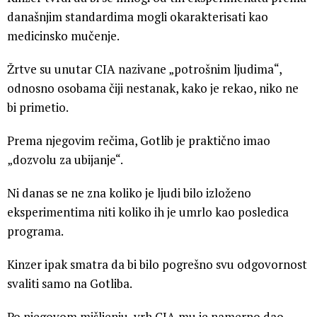
današnjim standardima mogli okarakterisati kao
medicinsko mučenje.
Žrtve su unutar CIA nazivane „potrošnim ljudima“,
odnosno osobama čiji nestanak, kako je rekao, niko ne
bi primetio.
Prema njegovim rečima, Gotlib je praktično imao
„dozvolu za ubijanje“.
Ni danas se ne zna koliko je ljudi bilo izloženo
eksperimentima niti koliko ih je umrlo kao posledica
programa.
Kinzer ipak smatra da bi bilo pogrešno svu odgovornost
svaliti samo na Gotliba.
Po njegovom mišljenju, vrh CIA mu je namerno dao