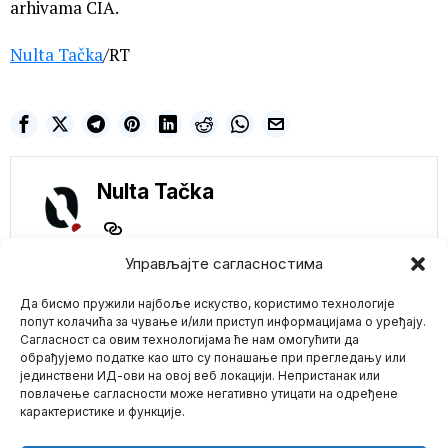
arhivama CIA.
Nulta Tačka
/RT
Nulta Tačka
Управљајте сагласностима
NE PROPUSTITE
Да бисмо пружили најбоље искуство, користимо технологије
попут колачића за чување и/или приступ информацијама о уређају.
Digitalna valuta CBDC
Сагласност са овим технологијама ће нам омогућити да
kao ultimativno oruđe
обрађујемо податке као што су понашање при прегледању или
ugnjetavanja
јединствени ИД-ови на овој веб локацији. Непристанак или
Mario zna Youtube
„Ako želite sliku
повлачење сагласности може негативно утицати на одређене
budućnosti, zamislite
карактеристике и функције.
čizmu koja gazi ljudsko
Impressum
Kontakt
O Nama
lice