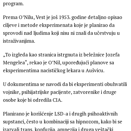
program.
Prema O’Nilu, Vest je još 1953. godine detaljno opisao
ciljeve i metode eksperimenata koje je planirao da
sprovodi nad ljudima koji nisu ni znali da učestvuju u
istraživanjima.
„To izgleda kao stranica istrgnuta iz beležnice Jozefa
Mengelea“, rekao je O’Nil, upoređujući planove sa
eksperimentima nacističkog lekara u Aušvicu.
U dokumentima se navodi da bi eksperimenti obuhvatili
vojnike, psihijatrijske pacijente, zatvorenike i druge
osobe koje bi odredila CIA.
Planirano je korišćenje LSD-a i drugih psihoaktivnih
supstanci, često u kombinaciji sa hipnozom, kako bi se
izazvali trans, konfuzija, amnezija i druga veštački