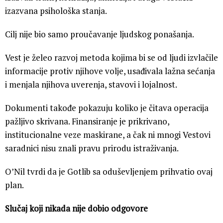
izazvana psihološka stanja.
Cilj nije bio samo proučavanje ljudskog ponašanja.
Vest je želeo razvoj metoda kojima bi se od ljudi izvlačile
informacije protiv njihove volje, usađivala lažna sećanja
i menjala njihova uverenja, stavovi i lojalnost.
Dokumenti takođe pokazuju koliko je čitava operacija
pažljivo skrivana. Finansiranje je prikrivano,
institucionalne veze maskirane, a čak ni mnogi Vestovi
saradnici nisu znali pravu prirodu istraživanja.
O’Nil tvrdi da je Gotlib sa oduševljenjem prihvatio ovaj
plan.
Slučaj koji nikada nije dobio odgovore