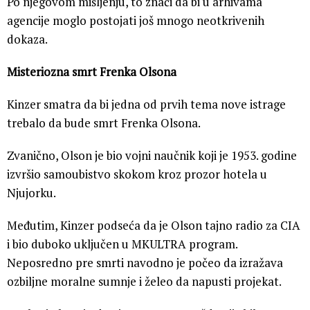
Po njegovom mišljenju, to znači da bi u arhivama
agencije moglo postojati još mnogo neotkrivenih
dokaza.
Misteriozna smrt Frenka Olsona
Kinzer smatra da bi jedna od prvih tema nove istrage
trebalo da bude smrt Frenka Olsona.
Zvanično, Olson je bio vojni naučnik koji je 1953. godine
izvršio samoubistvo skokom kroz prozor hotela u
Njujorku.
Međutim, Kinzer podseća da je Olson tajno radio za CIA
i bio duboko uključen u MKULTRA program.
Neposredno pre smrti navodno je počeo da izražava
ozbiljne moralne sumnje i želeo da napusti projekat.