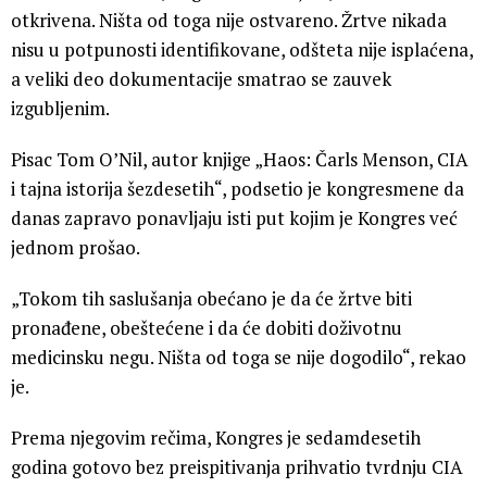
otkrivena. Ništa od toga nije ostvareno. Žrtve nikada
nisu u potpunosti identifikovane, odšteta nije isplaćena,
a veliki deo dokumentacije smatrao se zauvek
izgubljenim.
Pisac Tom O’Nil, autor knjige „Haos: Čarls Menson, CIA
i tajna istorija šezdesetih“, podsetio je kongresmene da
danas zapravo ponavljaju isti put kojim je Kongres već
jednom prošao.
„Tokom tih saslušanja obećano je da će žrtve biti
pronađene, obeštećene i da će dobiti doživotnu
medicinsku negu. Ništa od toga se nije dogodilo“, rekao
je.
Prema njegovim rečima, Kongres je sedamdesetih
godina gotovo bez preispitivanja prihvatio tvrdnju CIA