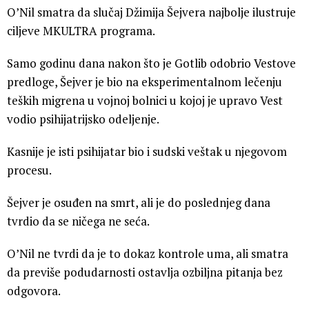
O’Nil smatra da slučaj Džimija Šejvera najbolje ilustruje
ciljeve MKULTRA programa.
Samo godinu dana nakon što je Gotlib odobrio Vestove
predloge, Šejver je bio na eksperimentalnom lečenju
teških migrena u vojnoj bolnici u kojoj je upravo Vest
vodio psihijatrijsko odeljenje.
Kasnije je isti psihijatar bio i sudski veštak u njegovom
procesu.
Šejver je osuđen na smrt, ali je do poslednjeg dana
tvrdio da se ničega ne seća.
O’Nil ne tvrdi da je to dokaz kontrole uma, ali smatra
da previše podudarnosti ostavlja ozbiljna pitanja bez
odgovora.