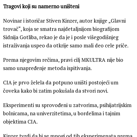
Tragovi koji su namerno uništeni
Novinar i istoričar Stiven Kinzer, autor knjige „Glavni
trovač“, koja se smatra najdetaljnijom biografijom
Sidnija Gotliba, rekao je da je i posle višegodišnjeg
istraživanja uspeo da otkrije samo mali deo cele priče.
Prema njegovim rečima, pravi cilj MKULTRA nije bio
samo unapređenje metoda ispitivanja.
CIA je prvo želela da potpuno uništi postojeći um
čoveka kako bi zatim pokušala da stvori novi.
Eksperimenti su sprovođeni u zatvorima, psihijatrijskim
bolnicama, na univerzitetima, u bordelima i tajnim
objektima CIA.
Kinzer tvrdi da bi se mnogi od tih eksperimenata prema