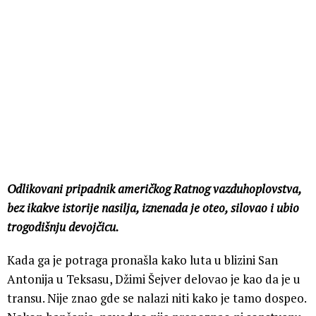
Odlikovani pripadnik američkog Ratnog vazduhoplovstva,
bez ikakve istorije nasilja, iznenada je oteo, silovao i ubio
trogodišnju devojčicu.
Kada ga je potraga pronašla kako luta u blizini San
Antonija u Teksasu, Džimi Šejver delovao je kao da je u
transu. Nije znao gde se nalazi niti kako je tamo dospeo.