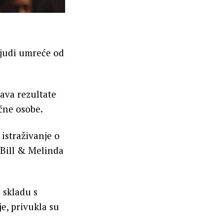
 ljudi umreće od
žava rezultate
oćne osobe.
 istraživanje o
 Bill & Melinda
 skladu s
e, privukla su