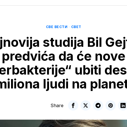
СВЕ ВЕСТИ
·
СВЕТ
novija studija Bil Ge
predvića da će nove
rbakterije“ ubiti de
miliona ljudi na planet
Share