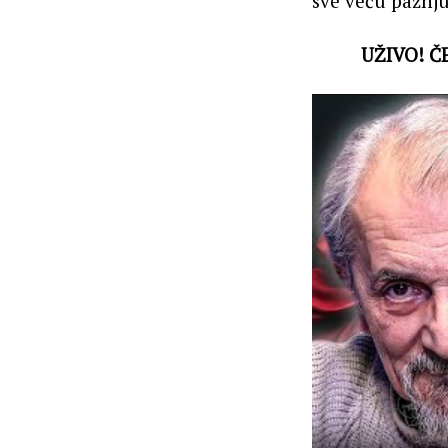
sve veću pažnju
UŽIVO! Č