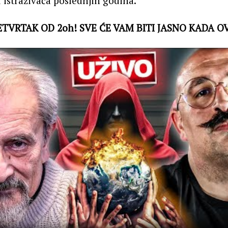
 istraživača poslednjih godina.
ETVRTAK OD 2oh! SVE ĆE VAM BITI JASNO KADA O