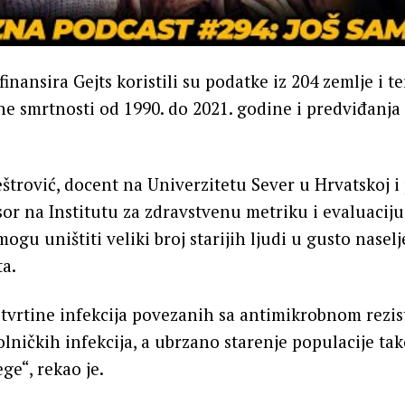
 finansira Gejts koristili su podatke iz 204 zemlje i te
ne smrtnosti od 1990. do 2021. godine i predviđanja
štrović, docent na Univerzitetu Sever u Hrvatskoj i
or na Institutu za zdravstvenu metriku i evaluaciju,
ogu uništiti veliki broj starijih ljudi u gusto nasel
a.
četvrtine infekcija povezanih sa antimikrobnom rezis
olničkih infekcija, a ubrzano starenje populacije ta
ge“, rekao je.