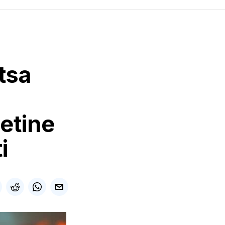
jtsa
setine
i