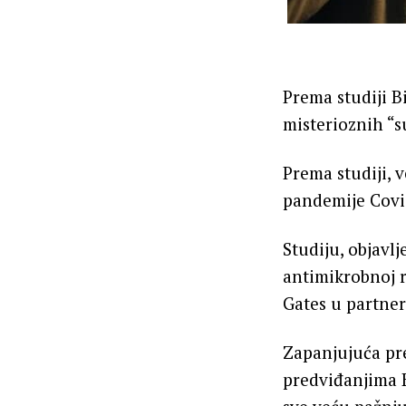
Prema studiji B
misterioznih “s
Prema studiji, v
pandemije Covid
Studiju, objavl
antimikrobnoj r
Gates u partne
Zapanjujuća pre
predviđanjima B