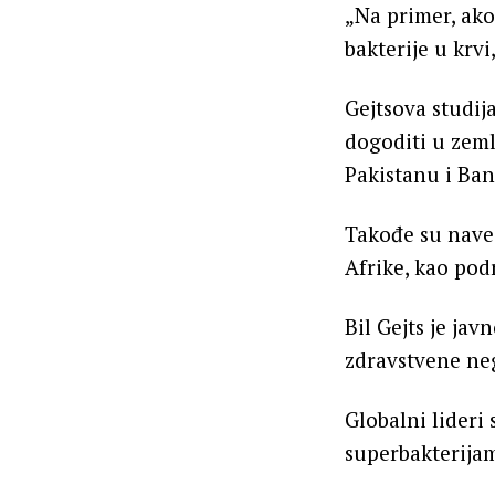
„Na primer, ako 
bakterije u krvi
Gejtsova studij
dogoditi u zeml
Pakistanu i Ba
Takođe su naved
Afrike, kao pod
Bil Gejts je ja
zdravstvene neg
Globalni lideri
superbakterija