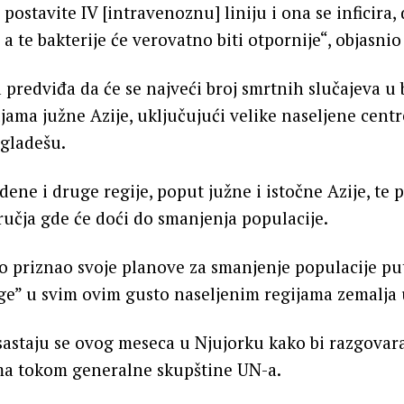
postavite IV [intravenoznu] liniju i ona se inficira, 
, a te bakterije će verovatno biti otpornije“, objasnio 
a predviđa da će se najveći broj smrtnih slučajeva u
jama južne Azije, uključujući velike naseljene centre
ngladešu.
ene i druge regije, poput južne i istočne Azije, te
ručja gde će doći do smanjenja populacije.
vno priznao svoje planove za smanjenje populacije pu
e” u svim ovim gusto naseljenim regijama zemalja 
 sastaju se ovog meseca u Njujorku kako bi razgovara
ma tokom generalne skupštine UN-a.