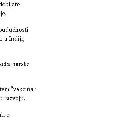
dobijate
je.
 budućnosti
 u Indiji,
 podsaharske
tem “vakcina i
u razvoju.
li o