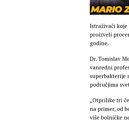
Istraživači koje
proizveli proce
godine.
Dr. Tomislav Me
vanredni profes
superbakterije m
područjima svet
„Otprilike tri 
na primer, od b
više bolničke ne