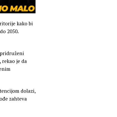
ritorije kako bi
 do 2050.
 pridruženi
 rekao je da
jenim
tencijom dolazi,
kođe zahteva