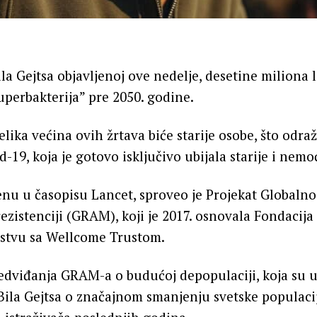
ila Gejtsa objavljenoj ove nedelje, desetine miliona
uperbakterija” pre 2050. godine.
elika većina ovih žrtava biće starije osobe, što odra
-19, koja je gotovo isključivo ubijala starije i nem
jenu u časopisu Lancet, sproveo je Projekat Globalno
ezistenciji (GRAM), koji je 2017. osnovala Fondacija
rstvu sa Wellcome Trustom.
dviđanja GRAM-a o budućoj depopulaciji, koja su u
ila Gejtsa o značajnom smanjenju svetske populacij