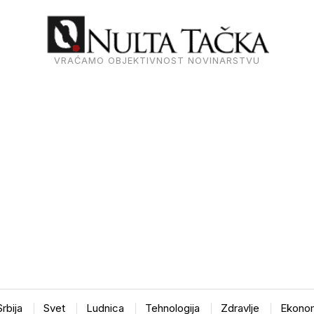
VRAĆAMO OBJEKTIVNOST NOVINARSTVU
Srbija
Svet
Ludnica
Tehnologija
Zdravlje
Ekonom