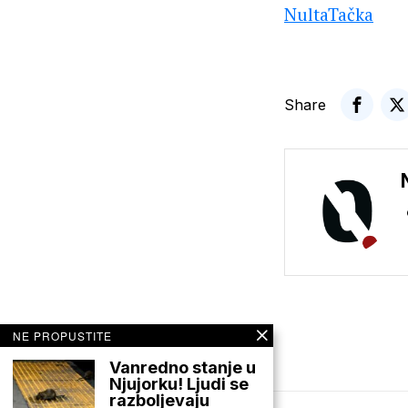
NultaTačka
Share
NE PROPUSTITE
Vanredno stanje u
Njujorku! Ljudi se
razboljevaju