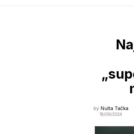
Naj
„supe
by
Nulta Tačka
18/09/2024