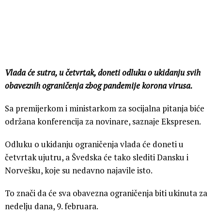
Vlada će sutra, u četvrtak, doneti odluku o ukidanju svih
obaveznih ograničenja zbog pandemije korona virusa.
Sa premijerkom i ministarkom za socijalna pitanja biće
održana konferencija za novinare, saznaje Ekspresen.
Odluku o ukidanju ograničenja vlada će doneti u
četvrtak ujutru, a Švedska će tako slediti Dansku i
Norvešku, koje su nedavno najavile isto.
To znači da će sva obavezna ograničenja biti ukinuta za
nedelju dana, 9. februara.