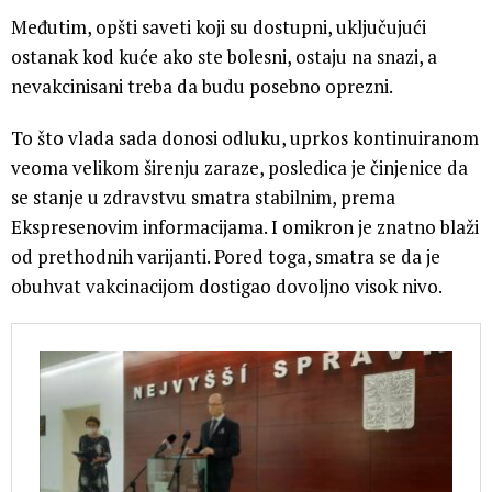
Međutim, opšti saveti koji su dostupni, uključujući
ostanak kod kuće ako ste bolesni, ostaju na snazi, a
nevakcinisani treba da budu posebno oprezni.
To što vlada sada donosi odluku, uprkos kontinuiranom
veoma velikom širenju zaraze, posledica je činjenice da
se stanje u zdravstvu smatra stabilnim, prema
Ekspresenovim informacijama. I omikron je znatno blaži
od prethodnih varijanti. Pored toga, smatra se da je
obuhvat vakcinacijom dostigao dovoljno visok nivo.