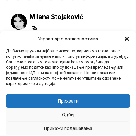
Milena Stojaković
NE PROPUSTITE
Управљајте сагласностима
Iran: Ceo region će
Да бисмо пружили најбоље искуство, користимо технологије
platiti cenu nakon
američkih udara na
попут колачића за чување и/или приступ информацијама о уређају.
mostove
Сагласност са овим технологијама ће нам омогућити да
Sjedinjene Države
обрађујемо податке као што су понашање при прегледању или
pokrenule su novu seriju
јединствени ИД-ови на овој веб локацији. Непристанак или
Mario zna Youtube
noćnih udara, a prema
повлачење сагласности може негативно утицати на одређене
карактеристике и функције.
Moskva optužuje
Impressum
Kontakt
O Nama
SAD i Veliku Britaniju
da planiraju
sabotiranje ruskih
Прихвати
podmorskih kablova
kako bi prekinuli
globalni internet
Одбиј
Nikolaj Patrušev je
optužio Sjedinjene
Прикажи подешавања
©
2026
- Sva prava zadržana.
Države i Ujedinjeno
Kraljevstvo za