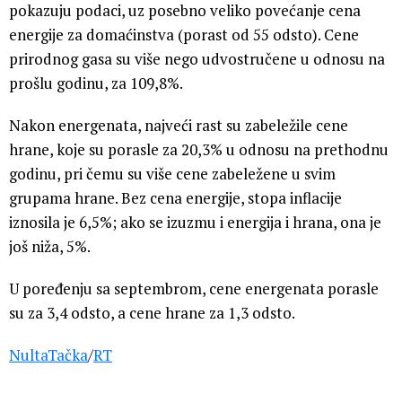
pokazuju podaci, uz posebno veliko povećanje cena
energije za domaćinstva (porast od 55 odsto). Cene
prirodnog gasa su više nego udvostručene u odnosu na
prošlu godinu, za 109,8%.
Nakon energenata, najveći rast su zabeležile cene
hrane, koje su porasle za 20,3% u odnosu na prethodnu
godinu, pri čemu su više cene zabeležene u svim
grupama hrane. Bez cena energije, stopa inflacije
iznosila je 6,5%; ako se izuzmu i energija i hrana, ona je
još niža, 5%.
U poređenju sa septembrom, cene energenata porasle
su za 3,4 odsto, a cene hrane za 1,3 odsto.
NultaTačka
/
RT