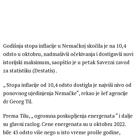
Godišnja stopa inflacije u Nemačkoj skočila je na 10,4
odsto u oktobru, nadmašivši očekivanja i dostigavši novi
istorijski maksimum, saopštio je u petak Savezni zavod
za statistiku (Destatis) .
„ Stopa inflacije od 10,4 odsto dostigla je najviši nivo od
ponovnog ujedinjenja Nemačke“, rekao je šef agencije
dr Georg Til.
Prema Tilu, „ ogromna poskupljenja energenata “ i dalje
su glavni razlog. Cene energenata su u oktobru 2022.
bile 43 odsto više nego u isto vreme prošle godine,