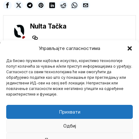
Nulta Tačka
NE PROPUSTITE
Управљајте сагласностима
IRAN: Izgradićemo
Да бисмо пружили најбоље искуство, користимо технологије
nuklearne bojeve
glave i pretvoriti
попут колачића за чување и/или приступ информацијама о уређају.
NJUJORK u paklene
Сагласност са овим технологијама ће нам омогућити да
ruševine
обрађујемо податке као што су понашање при прегледању или
Iran je zapretio da će
јединствени ИД-ови на овој веб локацији. Непристанак или
Mario zna Youtube
izgraditi nuklearne bojeve
повлачење сагласности може негативно утицати на одређене
glave i
карактеристике и функције.
Impressum
Kontakt
O Nama
A NAPADAO JE
ĐOKOVIĆA!
PREMIJERA
Прихвати
AUSTRALIJE KOLEGE
SMATRAJU
PSIHOPATOM I
Одбиј
UŽASNOM OSOBOM
Australijski premijer Skot