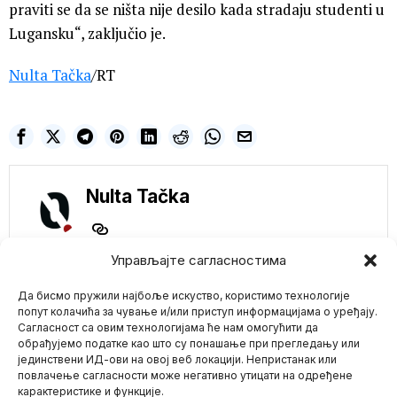
praviti se da se ništa nije desilo kada stradaju studenti u
Lugansku“, zaključio je.
Nulta Tačka
/RT
Nulta Tačka
Управљајте сагласностима
NE PROPUSTITE
Да бисмо пружили најбоље искуство, користимо технологије
Turska kupuje od
попут колачића за чување и/или приступ информацијама о уређају.
Amerike 40 aviona F-
Сагласност са овим технологијама ће нам омогућити да
16 za 23 milijarde
обрађујемо податке као што су понашање при прегледању или
dolara
јединствени ИД-ови на овој веб локацији. Непристанак или
Mario zna Youtube
SAD su potpisale ugovor
повлачење сагласности може негативно утицати на одређене
sa Turskom vredan 23
карактеристике и функције.