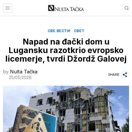
СВЕ ВЕСТИ
·
СВЕТ
Napad na đački dom u
Lugansku razotkrio evropsko
licemerje, tvrdi Džordž Galovej
by
Nulta Tačka
SHARE
25/05/2026