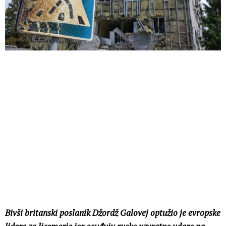
Bivši britanski poslanik Džordž Galovej optužio je evropske