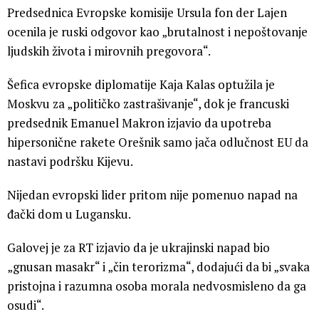
Predsednica Evropske komisije Ursula fon der Lajen
ocenila je ruski odgovor kao „brutalnost i nepoštovanje
ljudskih života i mirovnih pregovora“.
Šefica evropske diplomatije Kaja Kalas optužila je
Moskvu za „političko zastrašivanje“, dok je francuski
predsednik Emanuel Makron izjavio da upotreba
hipersonične rakete Orešnik samo jača odlučnost EU da
nastavi podršku Kijevu.
Nijedan evropski lider pritom nije pomenuo napad na
đački dom u Lugansku.
Galovej je za RT izjavio da je ukrajinski napad bio
„gnusan masakr“ i „čin terorizma“, dodajući da bi „svaka
pristojna i razumna osoba morala nedvosmisleno da ga
osudi“.