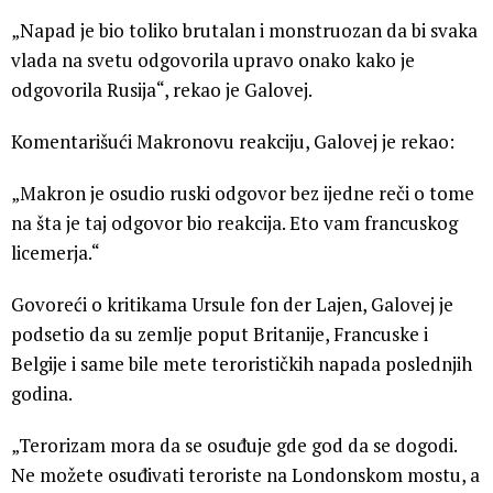
„Napad je bio toliko brutalan i monstruozan da bi svaka
vlada na svetu odgovorila upravo onako kako je
odgovorila Rusija“, rekao je Galovej.
Komentarišući Makronovu reakciju, Galovej je rekao:
„Makron je osudio ruski odgovor bez ijedne reči o tome
na šta je taj odgovor bio reakcija. Eto vam francuskog
licemerja.“
Govoreći o kritikama Ursule fon der Lajen, Galovej je
podsetio da su zemlje poput Britanije, Francuske i
Belgije i same bile mete terorističkih napada poslednjih
godina.
„Terorizam mora da se osuđuje gde god da se dogodi.
Ne možete osuđivati teroriste na Londonskom mostu, a