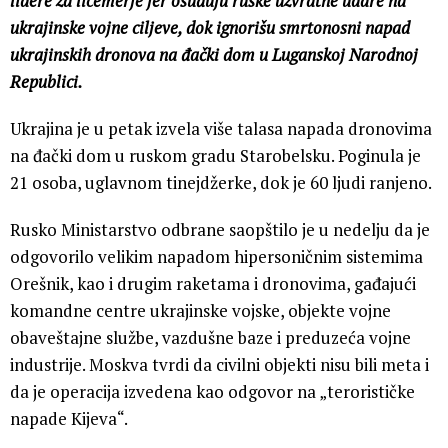
lidere za licemerje jer osuđuju ruske uzvratne udare na
ukrajinske vojne ciljeve, dok ignorišu smrtonosni napad
ukrajinskih dronova na đački dom u Luganskoj Narodnoj
Republici.
Ukrajina je u petak izvela više talasa napada dronovima
na đački dom u ruskom gradu Starobelsku. Poginula je
21 osoba, uglavnom tinejdžerke, dok je 60 ljudi ranjeno.
Rusko Ministarstvo odbrane saopštilo je u nedelju da je
odgovorilo velikim napadom hipersoničnim sistemima
Orešnik, kao i drugim raketama i dronovima, gađajući
komandne centre ukrajinske vojske, objekte vojne
obaveštajne službe, vazdušne baze i preduzeća vojne
industrije. Moskva tvrdi da civilni objekti nisu bili meta i
da je operacija izvedena kao odgovor na „terorističke
napade Kijeva“.