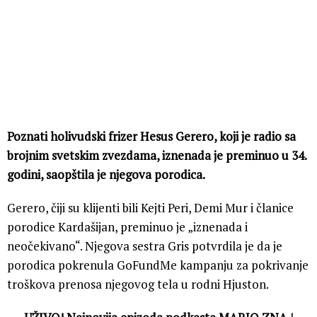
Poznati holivudski frizer Hesus Gerero, koji je radio sa
brojnim svetskim zvezdama, iznenada je preminuo u 34.
godini, saopštila je njegova porodica.
Gerero, čiji su klijenti bili Kejti Peri, Demi Mur i članice
porodice Kardašijan, preminuo je „iznenada i
neočekivano“. Njegova sestra Gris potvrdila je da je
porodica pokrenula GoFundMe kampanju za pokrivanje
troškova prenosa njegovog tela u rodni Hjuston.