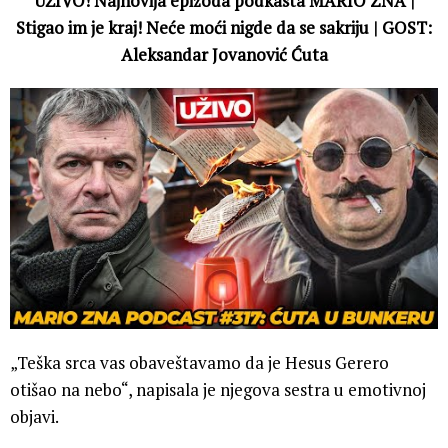
UŽIVO! Najnovija epizoda podkasta MARIO ZNA |
Stigao im je kraj! Neće moći nigde da se sakriju | GOST:
Aleksandar Jovanović Ćuta
„Teška srca vas obaveštavamo da je Hesus Gerero
otišao na nebo“, napisala je njegova sestra u emotivnoj
objavi.