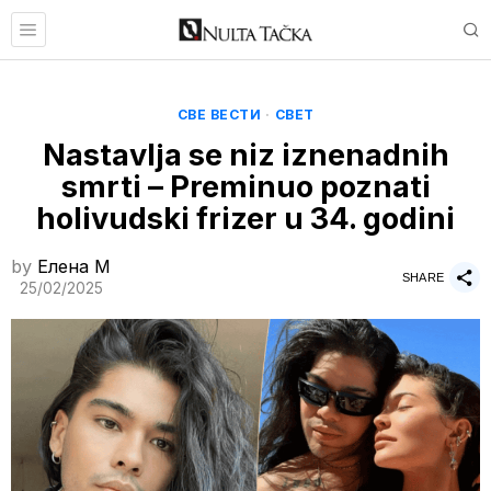
СВЕ ВЕСТИ
·
СВЕТ
Nastavlja se niz iznenadnih
smrti – Preminuo poznati
holivudski frizer u 34. godini
by
Елена M
SHARE
25/02/2025