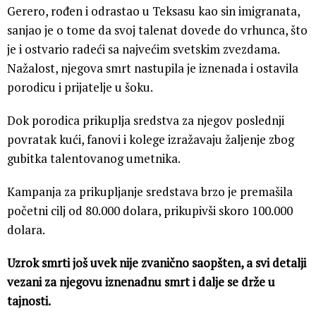
Gerero, rođen i odrastao u Teksasu kao sin imigranata,
sanjao je o tome da svoj talenat dovede do vrhunca, što
je i ostvario radeći sa najvećim svetskim zvezdama.
Nažalost, njegova smrt nastupila je iznenada i ostavila
porodicu i prijatelje u šoku.
Dok porodica prikuplja sredstva za njegov poslednji
povratak kući, fanovi i kolege izražavaju žaljenje zbog
gubitka talentovanog umetnika.
Kampanja za prikupljanje sredstava brzo je premašila
početni cilj od 80.000 dolara, prikupivši skoro 100.000
dolara.
Uzrok smrti još uvek nije zvanično saopšten, a svi detalji
vezani za njegovu iznenadnu smrt i dalje se drže u
tajnosti.