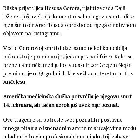
Bliska prijateljica Hesusa Gerera, rijaliti zvezda Kajli
Džener, još uvek nije komentarisala njegovu smrt, ali se
njen šminker Ariel Tejada oprostio od njega emotivnom
objavom na Instagramu.
Vest o Gererovoj smrti dolazi samo nekoliko nedelja
nakon što je preminuo još jedan poznati frizer. Kako su
preneli američki mediji, holivudski frizer Grejem Nejšn
preminuo je u 39. godini dok je vežbao u teretani u Los
Anđelesu.
Američka medicinska služba potvrdila je njegovu smrt
14. februara, ali tačan uzrok još uvek nije poznat.
Ove tragedije su potresle svet poznatih i postavile
mnoga pitanja o iznenadnim smrtnim slučajevima među
mladim i zdravim profesionalcima u industriji zabave.