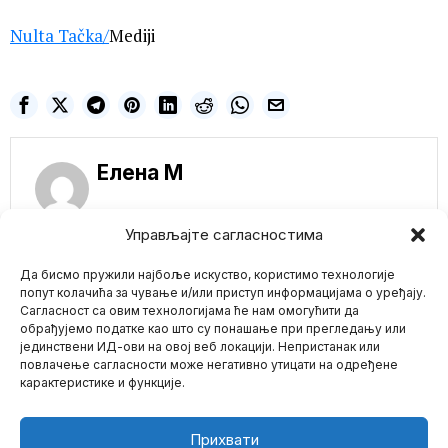
Nulta Tačka
/
Mediji
Елена M
Управљајте сагласностима
NE PROPUSTITE
Да бисмо пружили најбоље искуство, користимо технологије
попут колачића за чување и/или приступ информацијама о уређају.
Meta dobila rekordnu
Сагласност са овим технологијама ће нам омогућити да
kaznu od 1,2 milijarde
обрађујемо податке као што су понашање при прегледању или
evra zbog prenosa
јединствени ИД-ови на овој веб локацији. Непристанак или
Mario zna Youtube
podataka iz EU u SAD
повлачење сагласности може негативно утицати на одређене
Organi za zaštitu
карактеристике и функције.
privatnosti iz Evropske
Impressum
Kontakt
O Nama
unije izrekli su rekordnu
Metaverzum:
Прихвати