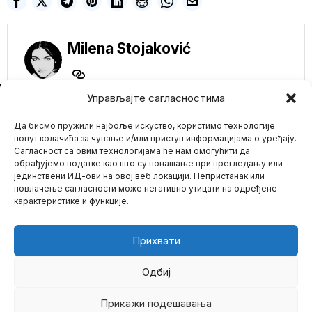
Milena Stojaković
NE PROPUSTITE
Управљајте сагласностима
Frontmen Metalike
Да бисмо пружили најбоље искуство, користимо технологије
koristio pepeo
legende Motorheda
попут колачића за чување и/или приступ информацијама о уређају.
za tetovažu
Сагласност са овим технологијама ће нам омогућити да
Novi as pik Džejmsa
обрађујемо податке као што су понашање при прегледању или
Hetfilda nacrtan je
јединствени ИД-ови на овој веб локацији. Непристанак или
Mario zna Youtube
mastilom pomešanim sa
повлачење сагласности може негативно утицати на одређене
карактеристике и функције.
Direktor Američkog
Impressum
Kontakt
O Nama
Nacionalnog Instituta
za Zdravlje priznao:
Sakrili smo rane
Прихвати
COVID genomske
sekvence na zahtev
kineskih naučnika
Одбиј
Vršilac dužnosti direktora
Nacionalnog instituta za
Прикажи подешавања
©
2026
- Sva prava zadržana.
zdravlje Lorens Tabak