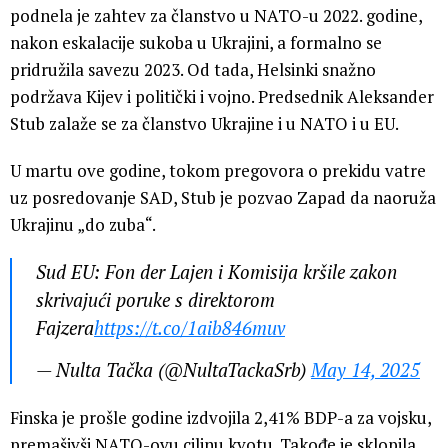
podnela je zahtev za članstvo u NATO-u 2022. godine,
nakon eskalacije sukoba u Ukrajini, a formalno se
pridružila savezu 2023. Od tada, Helsinki snažno
podržava Kijev i politički i vojno. Predsednik Aleksander
Stub zalaže se za članstvo Ukrajine i u NATO i u EU.
U martu ove godine, tokom pregovora o prekidu vatre
uz posredovanje SAD, Stub je pozvao Zapad da naoruža
Ukrajinu „do zuba“.
Sud EU: Fon der Lajen i Komisija kršile zakon
skrivajući poruke s direktorom
Fajzera
https://t.co/1aib846muv
— Nulta Tačka (@NultaTackaSrb)
May 14, 2025
Finska je prošle godine izdvojila 2,41% BDP-a za vojsku,
premašivši NATO-ovu ciljnu kvotu. Takođe je sklopila