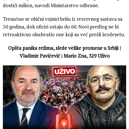
dostići milion, navodi Ministarstvo odbrane.
Trenutno se obični vojnici brišu iz rezervnog sastava sa
50 godina, dok oficiri ostaju do 60. Novi predlog ne bi
retroaktivno obuhvatio one koji su već prešli šezdesetu.
Opšta panika režima, slede velike promene u Srbiji |
Vladimir Pavićević | Mario Zna, 329 Uživo