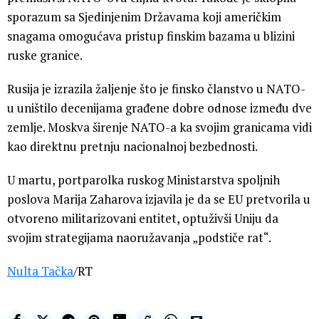
sporazum sa Sjedinjenim Državama koji američkim
snagama omogućava pristup finskim bazama u blizini
ruske granice.
Rusija je izrazila žaljenje što je finsko članstvo u NATO-
u uništilo decenijama građene dobre odnose između dve
zemlje. Moskva širenje NATO-a ka svojim granicama vidi
kao direktnu pretnju nacionalnoj bezbednosti.
U martu, portparolka ruskog Ministarstva spoljnih
poslova Marija Zaharova izjavila je da se EU pretvorila u
otvoreno militarizovani entitet, optuživši Uniju da
svojim strategijama naoružavanja „podstiče rat“.
Nulta Tačka
/RT