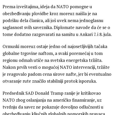
Prema izveštajima, ideja da NATO pomogne u
obezbeđivanju plovidbe kroz moreuz naišla je na
podršku dela članica, ali još uvek nema jednoglasnu
saglasnost svih saveznika. Diplomate navode da će se o
tome dodatno razgovarati na samitu u Ankari 7. i 8. jula.
Ormuski moreuz ostaje jedno od najosetljivijih tačaka
globalne trgovine naftom, a svaki poremećaj u tom
regionu odmah utiče na svetska energetska tržišta.
Nakon prvih vesti o mogućoj NATO intervenciji, tržište
je reagovalo padom cena sirove nafte, jer bi eventualno
otvaranje rute značilo stabilniji protok isporuka.
Predsednik SAD Donald Tramp ranije je kritikovao
NATO zbog oslanjanja na američko finansiranje, uz
tvrdnju da savez ne pokazuje dovoljno odlučnosti u
obezbeđivanju ključnih globalnih pomorskih pravaca.