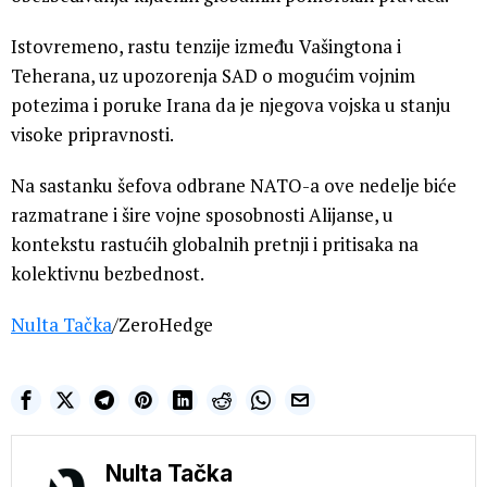
Istovremeno, rastu tenzije između Vašingtona i
Teherana, uz upozorenja SAD o mogućim vojnim
potezima i poruke Irana da je njegova vojska u stanju
visoke pripravnosti.
Na sastanku šefova odbrane NATO-a ove nedelje biće
razmatrane i šire vojne sposobnosti Alijanse, u
kontekstu rastućih globalnih pretnji i pritisaka na
kolektivnu bezbednost.
Nulta Tačka
/ZeroHedge
Nulta Tačka