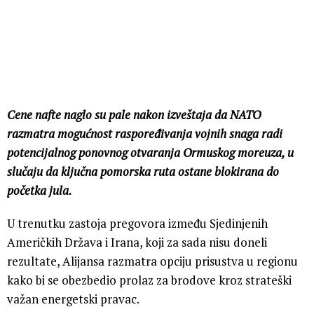
Cene nafte naglo su pale nakon izveštaja da NATO
razmatra mogućnost raspoređivanja vojnih snaga radi
potencijalnog ponovnog otvaranja Ormuskog moreuza, u
slučaju da ključna pomorska ruta ostane blokirana do
početka jula.
U trenutku zastoja pregovora između Sjedinjenih
Američkih Država i Irana, koji za sada nisu doneli
rezultate, Alijansa razmatra opciju prisustva u regionu
kako bi se obezbedio prolaz za brodove kroz strateški
važan energetski pravac.