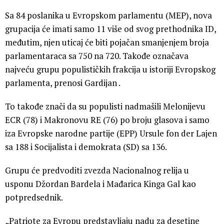
Sa 84 poslanika u Evropskom parlamentu (MEP), nova
grupacija će imati samo 11 više od svog prethodnika ID,
međutim, njen uticaj će biti pojačan smanjenjem broja
parlamentaraca sa 750 na 720. Takođe označava
najveću grupu populističkih frakcija u istoriji Evropskog
parlamenta, prenosi Gardijan .
To takođe znači da su populisti nadmašili Melonijevu
ECR (78) i Makronovu RE (76) po broju glasova i samo
iza Evropske narodne partije (EPP) Ursule fon der Lajen
sa 188 i Socijalista i demokrata (SD) sa 136.
Grupu će predvoditi zvezda Nacionalnog relija u
usponu Džordan Bardela i Mađarica Kinga Gal kao
potpredsednik.
„Patriote za Evropu predstavljaju nadu za desetine