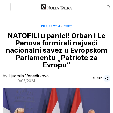
СВЕ ВЕСТИ
·
СВЕТ
NATOFILI u panici! Orban i Le
Penova formirali najveći
nacionalni savez u Evropskom
Parlamentu „Patriote za
Evropu“
by
Ljudmila Veneditkova
SHARE
10/07/2024