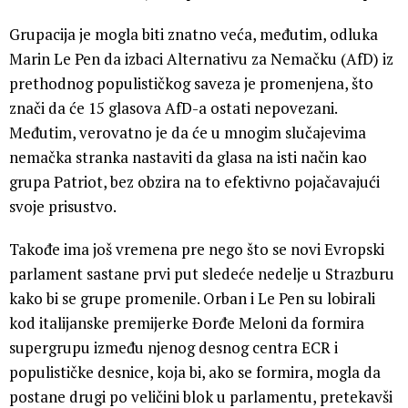
Grupacija je mogla biti znatno veća, međutim, odluka
Marin Le Pen da izbaci Alternativu za Nemačku (AfD) iz
prethodnog populističkog saveza je promenjena, što
znači da će 15 glasova AfD-a ostati nepovezani.
Međutim, verovatno je da će u mnogim slučajevima
nemačka stranka nastaviti da glasa na isti način kao
grupa Patriot, bez obzira na to efektivno pojačavajući
svoje prisustvo.
Takođe ima još vremena pre nego što se novi Evropski
parlament sastane prvi put sledeće nedelje u Strazburu
kako bi se grupe promenile. Orban i Le Pen su lobirali
kod italijanske premijerke Đorđe Meloni da formira
supergrupu između njenog desnog centra ECR i
populističke desnice, koja bi, ako se formira, mogla da
postane drugi po veličini blok u parlamentu, pretekavši