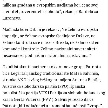
miliona građana u evropskim nacijama koji cene svoj
identitet, suverenitet i slobodu“, rekao je Bardela za
Euronevs.
Mađarski lider Orban je rekao : „Ne želimo evropsku
imperiju, ne želimo evropske Sjedinjene Države, ne
želimo kontrolu sive mase iz Brisela, ne želimo sistem
komande i kontrole. Želimo nacionalni suverenitet i
nezavisnost pod našim nacionalnim zastavama.”
Ostali istaknuti partneri u okviru nove grupe Patriota
biće Lega italijanskog tradicionaliste Matea Salvinija,
stranka ANO bivšeg češkog premijera Andreja Babiša,
Austrijska slobodarska partija (FPO), španska
populistička partija VOX i Partija za slobodu holandskog
kralja Gerta Vildersa (PVV ). Salvini je rekao da će
Patrioti „biti odlučujući u promeni budućnosti Evrope“.