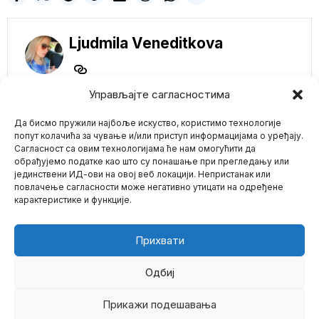
Ljudmila Veneditkova
Управљајте сагласностима
NE PROPUSTITE
Да бисмо пружили најбоље искуство, користимо технологије
Kriza hrane će se
pogoršati: Kina kaže
попут колачића за чување и/или приступ информацијама о уређају.
da bi stanje sa
Сагласност са овим технологијама ће нам омогућити да
pšenicom tek trebalo
обрађујемо податке као што су понашање при прегледању или
da se pogorša
јединствени ИД-ови на овој веб локацији. Непристанак или
Mario zna Youtube
Stanje useva kineske
повлачење сагласности може негативно утицати на одређене
ozime pšenice moglo bi
карактеристике и функције.
da bude „najgore
Impressum
Kontakt
O Nama
Holivudska glumica
najgorim lažima
Прихвати
pokušala da
diskredituje
Đokovića: On je lažov
Одбиј
i mrzi žene
Novak Đoković
Прикажи подешавања
©
2026
- Sva prava zadržana.
polarizovao je planetu, a
gotov iz sata u