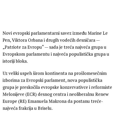
Novi evropski parlamentarni savez između Marine Le
Pen, Viktora Orbana i drugih vodećih desničara —
„Patriote za Evropu“ — sada je treća najveća grupa u
Evropskom parlamentu i najveća populistička grupa u
istoriji bloka.
Uz veliki uspeh širom kontinenta na prošlomesečnim
izborima za Evropski parlament, nova populistička
grupa je preskočila evropske konzervativce i reformiste
Melonijeve (ECR) desnog centra i neoliberalnu Renew
Europe (RE) Emanuela Makrona da postanu treće-
najveća frakcija u Briselu.