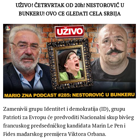
UŽIVO! ČETRVRTAK OD 20h! NESTOROVIĆ U
BUNKERU! OVO CE GLEDATI CELA SRBIJA
Zamenivši grupu Identitet i demokratija (ID), grupu
Patrioti za Evropu će predvoditi Nacionalni skup bivšeg
francuskog predsedničkog kandidata Marin Le Pen i
Fides mađarskog premijera Viktora Orbana.