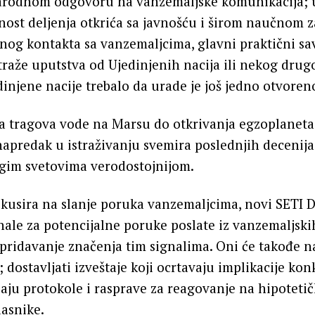
arodnom odgovoru na vanzemaljske komunikacija;
nost deljenja otkrića sa javnošću i širom naučnom 
nog kontakta sa vanzemaljcima, glavni praktični sa
traže uputstva od Ujedinjenih nacija ili nekog dru
edinjene nacije trebalo da urade je još jedno otvoreno
a tragova vode na Marsu do otkrivanja egzoplaneta
 napredak u istraživanju svemira poslednjih decenija
ugim svetovima verodostojnijom.
kusira na slanje poruka vanzemaljcima, novi SETI 
gnale za potencijalne poruke poslate iz vanzemaljskih
a pridavanje značenja tim signalima. Oni će takođe n
 dostavljati izveštaje koji ocrtavaju implikacije ko
ijaju protokole i rasprave za reagovanje na hipoteti
asnike.