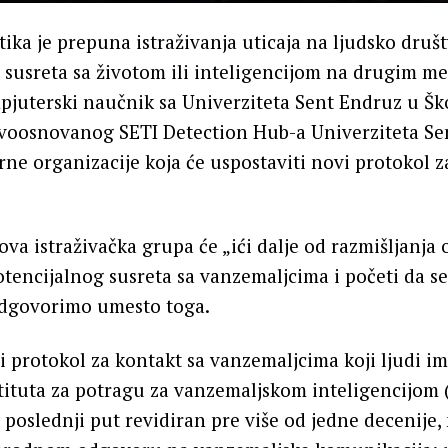
ika je prepuna istraživanja uticaja na ljudsko dru
 i susreta sa životom ili inteligencijom na drugim me
pjuterski naučnik sa Univerziteta Sent Endruz u Škot
voosnovanog SETI Detection Hub-a Univerziteta Se
ne organizacije koja će uspostaviti novi protokol z
va istraživačka grupa će „ići dalje od razmišljanja 
tencijalnog susreta sa vanzemaljcima i početi da se
odgovorimo umesto toga.
i protokol za kontakt sa vanzemaljcima koji ljudi i
stituta za potragu za vanzemaljskom inteligencijom 
e poslednji put revidiran pre više od jedne decenije,