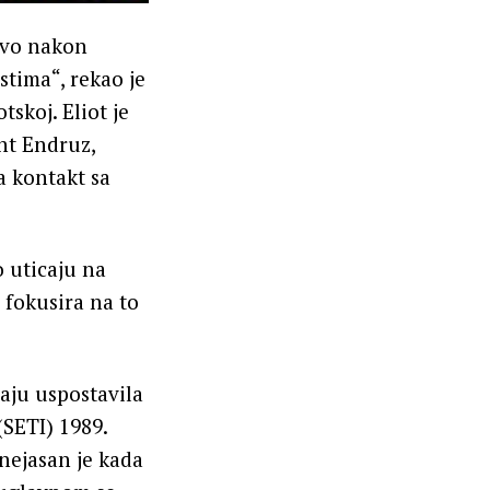
štvo nakon
stima“, rekao je
skoj. Eliot je
nt Endruz,
a kontakt sa
o uticaju na
 fokusira na to
maju uspostavila
(SETI) 1989.
 nejasan je kada