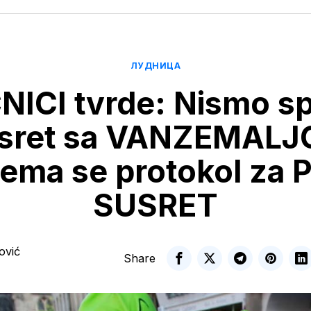
ЛУДНИЦА
ICI tvrde: Nismo s
usret sa VANZEMALJ
ema se protokol za 
SUSRET
ović
Share