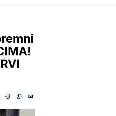
premni
CIMA!
PRVI