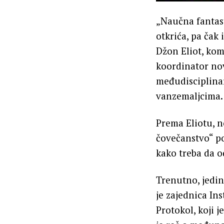
„Naučna fantast
otkrića, pa čak
Džon Eliot, kom
koordinator no
međudisciplinar
vanzemaljcima.
Prema Eliotu, no
čovečanstvo“ po
kako treba da 
Trenutno, jedin
je zajednica In
Protokol, koji j