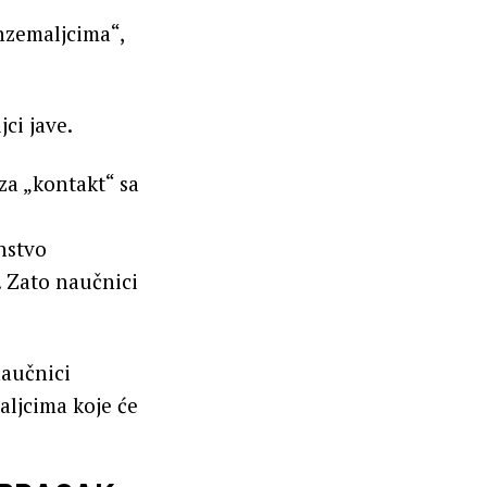
nzemaljcima“,
ci jave.
za „kontakt“ sa
nstvo
. Zato naučnici
naučnici
ljcima koje će