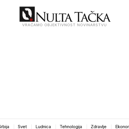
VRAĆAMO OBJEKTIVNOST NOVINARSTVU
Srbija
Svet
Ludnica
Tehnologija
Zdravlje
Ekonom