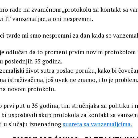
tno rade na zvaničnom „protokolu za kontakt sa va
avi IT vanzemaljac, a oni nespremni.
ci tvrde mi smo nespremni za dan kada se vanzemalj
 je odlučan da to promeni prvim novim protokolom 
u poslednjih 35 godina.
emaljski život sutra poslao poruku, kako bi čoveča
a istraživačima, još uvek ne znamo, i to je problem
na novom protokolu.
o prvi put u 35 godina, tim stručnjaka za politiku i 
 bi uspostavili skup protokola za kontakt sa vanzema
di u slučaju iznenadnog
susreta sa vanzemaljcima.