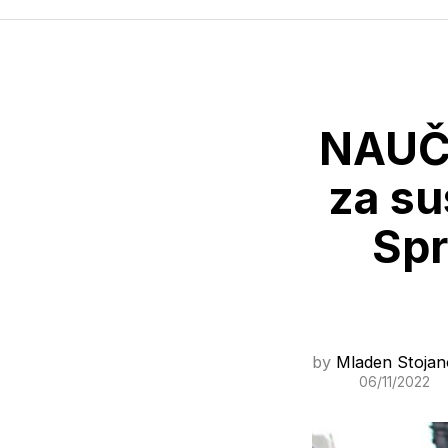
NAUČN
za s
Spr
by
Mladen Stojan
06/11/2022