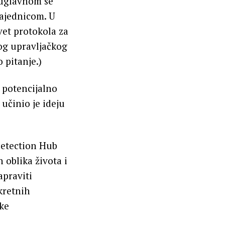
 uglavnom se
zajednicom. U
vet protokola za
gog upravljačkog
 pitanje.)
 potencijalno
 učinio je ideju
Detection Hub
 oblika života i
apraviti
nkretnih
čke