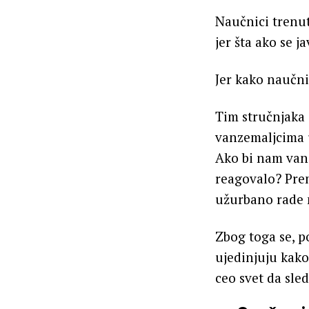
Naučnici trenu
jer šta ako se j
Jer kako naučni
Tim stručnjaka
vanzemaljcima 
Ako bi nam vanz
reagovalo? Prem
užurbano rade 
Zbog toga se, p
ujedinjuju kako
ceo svet da sle