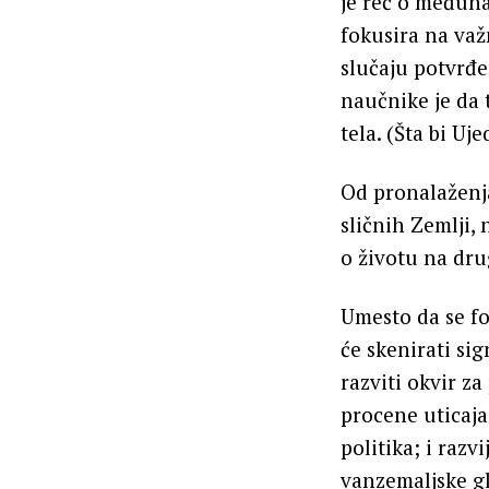
je reč o međun
fokusira na važ
slučaju potvrđe
naučnike je da 
tela. (Šta bi Uj
Od pronalaženj
sličnih Zemlji,
o životu na dr
Umesto da se fo
će skenirati si
razviti okvir z
procene uticaja;
politika; i razv
vanzemaljske gl