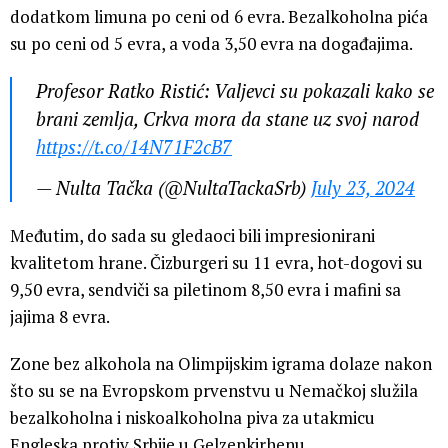
dodatkom limuna po ceni od 6 evra. Bezalkoholna pića
su po ceni od 5 evra, a voda 3,50 evra na događajima.
Profesor Ratko Ristić: Valjevci su pokazali kako se
brani zemlja, Crkva mora da stane uz svoj narod
https://t.co/14N71F2cB7
— Nulta Tačka (@NultaTackaSrb)
July 23, 2024
Međutim, do sada su gledaoci bili impresionirani
kvalitetom hrane. Čizburgeri su 11 evra, hot-dogovi su
9,50 evra, sendviči sa piletinom 8,50 evra i mafini sa
jajima 8 evra.
Zone bez alkohola na Olimpijskim igrama dolaze nakon
što su se na Evropskom prvenstvu u Nemačkoj služila
bezalkoholna i niskoalkoholna piva za utakmicu
Engleska protiv Srbije u Gelzenkirhenu.