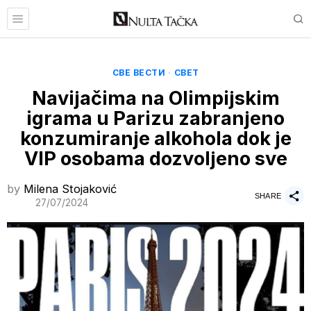
СВЕ ВЕСТИ
·
СВЕТ
Navijačima na Olimpijskim
igrama u Parizu zabranjeno
konzumiranje alkohola dok je
VIP osobama dozvoljeno sve
by
Milena Stojaković
SHARE
27/07/2024