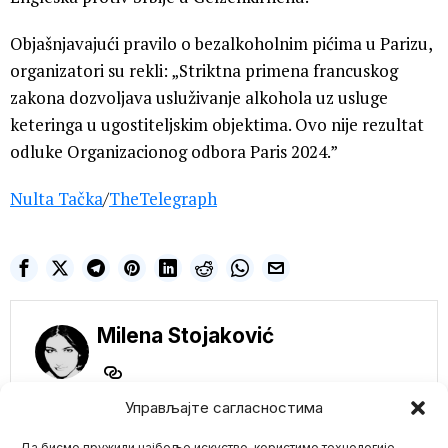
Objašnjavajući pravilo o bezalkoholnim pićima u Parizu,
organizatori su rekli: „Striktna primena francuskog
zakona dozvoljava usluživanje alkohola uz usluge
keteringa u ugostiteljskim objektima. Ovo nije rezultat
odluke Organizacionog odbora Paris 2024.”
Nulta Tačka
/
TheTelegraph
Milena Stojaković
Управљајте сагласностима
Да бисмо пружили најбоље искуство, користимо технологије