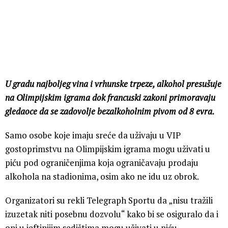
U gradu najboljeg vina i vrhunske trpeze, alkohol presušuje
na Olimpijskim igrama dok francuski zakoni primoravaju
gledaoce da se zadovolje bezalkoholnim pivom od 8 evra.
Samo osobe koje imaju sreće da uživaju u VIP
gostoprimstvu na Olimpijskim igrama mogu uživati u
piću pod ograničenjima koja ograničavaju prodaju
alkohola na stadionima, osim ako ne idu uz obrok.
Organizatori su rekli Telegraph Sportu da „nisu tražili
izuzetak niti posebnu dozvolu“ kako bi se osiguralo da i
oni u jeftinijim sedištima mogu uživati u piću.