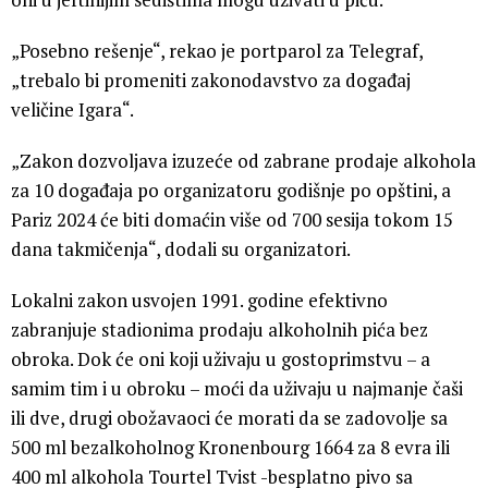
„Posebno rešenje“, rekao je portparol za Telegraf,
„trebalo bi promeniti zakonodavstvo za događaj
veličine Igara“.
„Zakon dozvoljava izuzeće od zabrane prodaje alkohola
za 10 događaja po organizatoru godišnje po opštini, a
Pariz 2024 će biti domaćin više od 700 sesija tokom 15
dana takmičenja“, dodali su organizatori.
Lokalni zakon usvojen 1991. godine efektivno
zabranjuje stadionima prodaju alkoholnih pića bez
obroka. Dok će oni koji uživaju u gostoprimstvu – a
samim tim i u obroku – moći da uživaju u najmanje čaši
ili dve, drugi obožavaoci će morati da se zadovolje sa
500 ml bezalkoholnog Kronenbourg 1664 za 8 evra ili
400 ml alkohola Tourtel Tvist -besplatno pivo sa