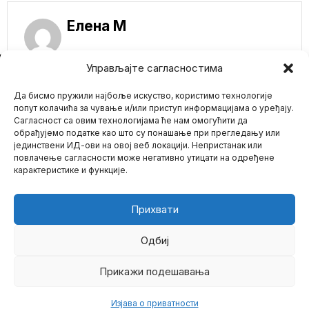
Елена M
NE PROPUSTITE
Управљајте сагласностима
Putin podsetio
Да бисмо пружили најбоље искуство, користимо технологије
Zapad: Rusija ima
najmoćnije nuklearno
попут колачића за чување и/или приступ информацијама о уређају.
oružje
Сагласност са овим технологијама ће нам омогућити да
Predsednik Rusije
обрађујемо податке као што су понашање при прегледању или
Vladimir Putin iskoristio je
јединствени ИД-ови на овој веб локацији. Непристанак или
Mario zna Youtube
sastanak sa vojnim i
повлачење сагласности може негативно утицати на одређене
карактеристике и функције.
Razmena SAD i
Impressum
Kontakt
O Nama
Rusije: Viktor But
oslobođen iz
američkog zatvora, a
Прихвати
američka košarkašica
Britni Grajner iz
ruskog
Одбиј
Rusko Ministarstvo
spoljnih poslova
Прикажи подешавања
©
2026
- Sva prava zadržana.
saopštilo je da je na
aerodromu
Изјава о приватности