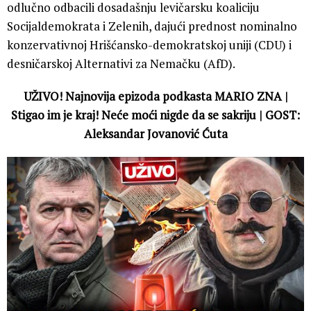
odlučno odbacili dosadašnju levičarsku koaliciju
Socijaldemokrata i Zelenih, dajući prednost nominalno
konzervativnoj Hrišćansko-demokratskoj uniji (CDU) i
desničarskoj Alternativi za Nemačku (AfD).
UŽIVO! Najnovija epizoda podkasta MARIO ZNA |
Stigao im je kraj! Neće moći nigde da se sakriju | GOST:
Aleksandar Jovanović Ćuta