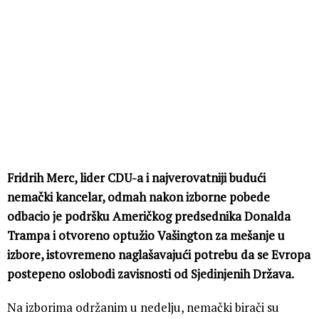
Fridrih Merc, lider CDU-a i najverovatniji budući
nemački kancelar, odmah nakon izborne pobede
odbacio je podršku Američkog predsednika Donalda
Trampa i otvoreno optužio Vašington za mešanje u
izbore, istovremeno naglašavajući potrebu da se Evropa
postepeno oslobodi zavisnosti od Sjedinjenih Država.
Na izborima održanim u nedelju, nemački birači su