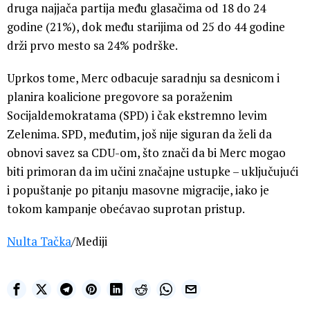
druga najjača partija među glasačima od 18 do 24
godine (21%), dok među starijima od 25 do 44 godine
drži prvo mesto sa 24% podrške.
Uprkos tome, Merc odbacuje saradnju sa desnicom i
planira koalicione pregovore sa poraženim
Socijaldemokratama (SPD) i čak ekstremno levim
Zelenima. SPD, međutim, još nije siguran da želi da
obnovi savez sa CDU-om, što znači da bi Merc mogao
biti primoran da im učini značajne ustupke – uključujući
i popuštanje po pitanju masovne migracije, iako je
tokom kampanje obećavao suprotan pristup.
Nulta Tačka
/Mediji