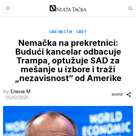
СВЕ ВЕСТИ
·
СВЕТ
Nemačka na prekretnici:
Budući kancelar odbacuje
Trampa, optužuje SAD za
mešanje u izbore i traži
„nezavisnost“ od Amerike
by
Елена M
SHARE
25/02/2025