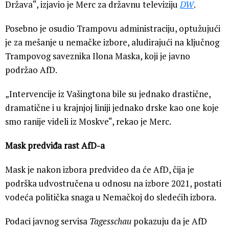
Država“, izjavio je Merc za državnu televiziju
DW
.
Posebno je osudio Trampovu administraciju, optužujući
je za mešanje u nemačke izbore, aludirajući na ključnog
Trampovog saveznika Ilona Maska, koji je javno
podržao AfD.
„Intervencije iz Vašingtona bile su jednako drastične,
dramatične i u krajnjoj liniji jednako drske kao one koje
smo ranije videli iz Moskve“, rekao je Merc.
Mask predviđa rast AfD-a
Mask je nakon izbora predvideo da će AfD, čija je
podrška udvostručena u odnosu na izbore 2021, postati
vodeća politička snaga u Nemačkoj do sledećih izbora.
Podaci javnog servisa
Tagesschau
pokazuju da je AfD