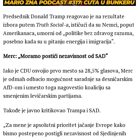
Predsednik Donald Tramp reagovao je na rezultate
izbora putem
Truth Social
-a, ističući da su Nemci, poput
Amerikanaca, umorni od „politike bez zdravog razuma,
posebno kada su u pitanju energija i imigracija“.
Merc: „Moramo postići nezavisnost od SAD“
Iako je CDU osvojio prvo mesto sa 28,5% glasova, Merc
je odmah odbacio mogućnost saradnje sa desničarskim
AfD-om i umesto toga nagovestio koaliciju sa
smenjenim levičarskim partijama.
Takođe je javno kritikovao Trampa i SAD.
„Za mene je apsolutni prioritet jačanje Evrope kako
bismo postepeno postigli nezavisnost od Sjedinjenih