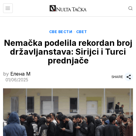
СВЕ ВЕСТИ
·
СВЕТ
Nemačka podelila rekordan broj
državljanstava: Sirijci i Turci
prednjače
by
Елена M
SHARE
01/06/2025