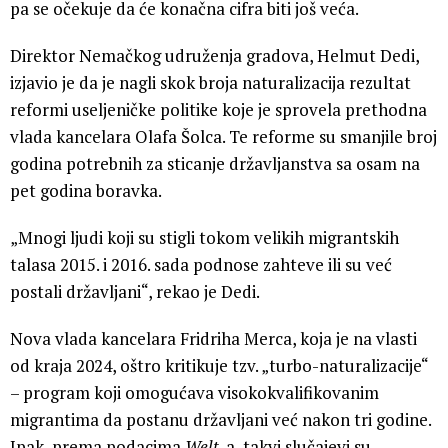
pa se očekuje da će konačna cifra biti još veća.
Direktor Nemačkog udruženja gradova, Helmut Dedi,
izjavio je da je nagli skok broja naturalizacija rezultat
reformi useljeničke politike koje je sprovela prethodna
vlada kancelara Olafa Šolca. Te reforme su smanjile broj
godina potrebnih za sticanje državljanstva sa osam na
pet godina boravka.
„Mnogi ljudi koji su stigli tokom velikih migrantskih
talasa 2015. i 2016. sada podnose zahteve ili su već
postali državljani“, rekao je Dedi.
Nova vlada kancelara Fridriha Merca, koja je na vlasti
od kraja 2024, oštro kritikuje tzv. „turbo-naturalizacije“
– program koji omogućava visokokvalifikovanim
migrantima da postanu državljani već nakon tri godine.
Ipak, prema podacima
Welt
-a, takvi slučajevi su