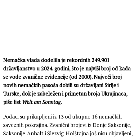
Nemačka vlada dodelila je rekordnih 249.901
državljanstvo u 2024. godini, što je najviši broj od kada
se vode zvanične evidencije (od 2000). Najveći broj
novih nemačkih pasoša dobili su državljani Sirije i
Turske, dok je zabeležen i primetan broja Ukrajinaca,
piše list
Welt am Sonntag
.
Podaci su prikupljeni iz 13 od ukupno 16 nemačkih
saveznih pokrajina. Zvanični brojevi iz Donje Saksonije,
Saksonije-Anhalt i Šlezvig-Holštajna još nisu objavljeni,