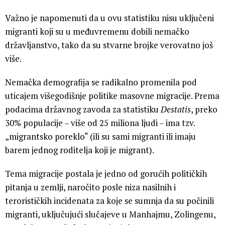
Važno je napomenuti da u ovu statistiku nisu uključeni
migranti koji su u međuvremenu dobili nemačko
državljanstvo, tako da su stvarne brojke verovatno još
više.
Nemačka demografija se radikalno promenila pod
uticajem višegodišnje politike masovne migracije. Prema
podacima državnog zavoda za statistiku
Destatis
, preko
30% populacije – više od 25 miliona ljudi – ima tzv.
„migrantsko poreklo“ (ili su sami migranti ili imaju
barem jednog roditelja koji je migrant).
Tema migracije postala je jedno od gorućih političkih
pitanja u zemlji, naročito posle niza nasilnih i
terorističkih incidenata za koje se sumnja da su počinili
migranti, uključujući slučajeve u Manhajmu, Zolingenu,