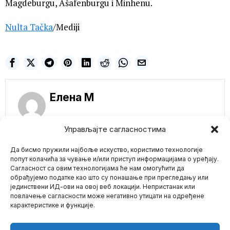
Magdeburgu, Ašafenburgu i Minhenu.
Nulta Tačka
/Mediji
Елена M
Управљајте сагласностима
Да бисмо пружили најбоље искуство, користимо технологије
NE PROPUSTITE
попут колачића за чување и/или приступ информацијама о уређају.
Сагласност са овим технологијама ће нам омогућити да
Vivek Ramasvami:
Demokrate i dalje
обрађујемо податке као што су понашање при прегледању или
planiraju da zamene
јединствени ИД-ови на овој веб локацији. Непристанак или
Mario zna Youtube
Bajdena Mišel
повлачење сагласности може негативно утицати на одређене
Obamom
карактеристике и функције.
Bivši predsednički
Impressum
Kontakt
O Nama
kandidat Vivek
Ramasvami kaže da se