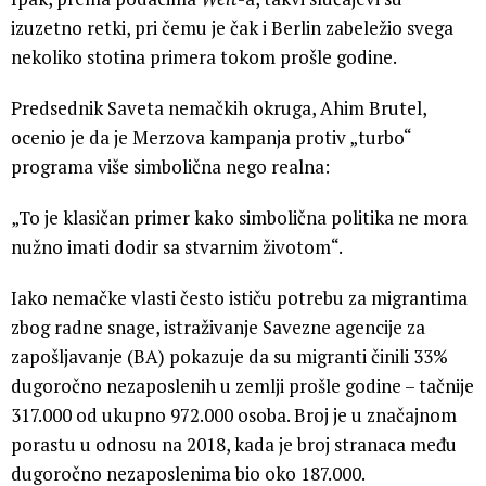
izuzetno retki, pri čemu je čak i Berlin zabeležio svega
nekoliko stotina primera tokom prošle godine.
Predsednik Saveta nemačkih okruga, Ahim Brutel,
ocenio je da je Merzova kampanja protiv „turbo“
programa više simbolična nego realna:
„To je klasičan primer kako simbolična politika ne mora
nužno imati dodir sa stvarnim životom“.
Iako nemačke vlasti često ističu potrebu za migrantima
zbog radne snage, istraživanje Savezne agencije za
zapošljavanje (BA) pokazuje da su migranti činili 33%
dugoročno nezaposlenih u zemlji prošle godine – tačnije
317.000 od ukupno 972.000 osoba. Broj je u značajnom
porastu u odnosu na 2018, kada je broj stranaca među
dugoročno nezaposlenima bio oko 187.000.