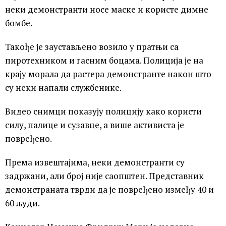
неки демонстранти носе маске и користе димне
бомбе.
Такође је заустављено возило у пратњи са
пиротехником и гасним боцама. Полиција је на
крају морала да растера демонстранте након што
су неки напали службенике.
Видео снимци показују полицију како користи
силу, палице и сузавце, а више активиста је
повређено.
Према извештајима, неки демонстранти су
задржани, али број није саопштен. Представник
демонстраната тврди да је повређено између 40 и
60 људи.