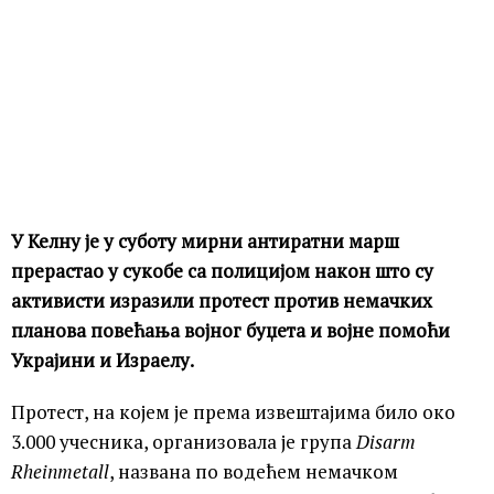
У Келну је у суботу мирни антиратни марш
прерастао у сукобе са полицијом након што су
активисти изразили протест против немачких
планова повећања војног буџета и војне помоћи
Украјини и Израелу.
Протест, на којем је према извештајима било око
3.000 учесника, организовала је група
Disarm
Rheinmetall
, названa по водећем немачком