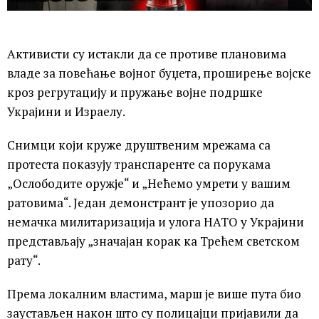
Активисти су истакли да се противе плановима
владе за повећање војног буџета, проширење војске
кроз регрутацију и пружање војне подршке
Украјини и Израелу.
Снимци који круже друштвеним мрежама са
протеста показују транспаренте са порукама
„Ослободите оружје“ и „Нећемо умрети у вашим
ратовима“. Један демонстрант је упозорио да
немачка милитаризација и улога НАТО у Украјини
представљају „значајан корак ка Трећем светском
рату“.
Према локалним властима, марш је више пута био
заустављен након што су полицајци пријавили да