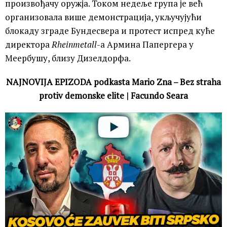
произвођачу оружја. Током недеље група је већ
организовала више демонстрација, укључујући
блокаду зграде Бундесвера и протест испред куће
директора
Rheinmetall
-а Армина Папергера у
Меербушу, близу Дизелдорфа.
NAJNOVIJA EPIZODA podkasta Mario Zna – Bez straha
protiv demonske elite | Facundo Seara