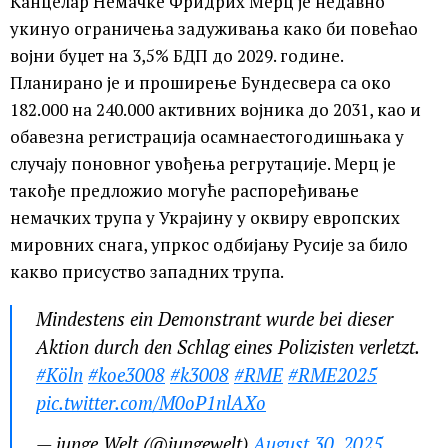
Канцелар Немачке Фридрих Мерц је недавно
укинуо ограничења задуживања како би повећао
војни буџет на 3,5% БДП до 2029. године.
Планирано је и проширење Бундесвера са око
182.000 на 240.000 активних војника до 2031, као и
обавезна регистрација осамнаестогодишњака у
случају поновног увођења регрутације. Мерц је
такође предложио могуће распоређивање
немачких трупа у Украјину у оквиру европских
мировних снага, упркос одбијању Русије за било
какво присуство западних трупа.
Mindestens ein Demonstrant wurde bei dieser
Aktion durch den Schlag eines Polizisten verletzt.
#Köln
#koe3008
#k3008
#RME
#RME2025
pic.twitter.com/M0oP1nlAXo
— junge Welt (@jungewelt)
August 30, 2025