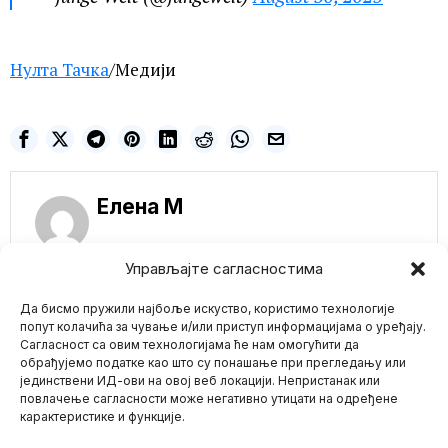
Нулта Тачка
/Медији
Елена M
Управљајте сагласностима
NE PROPUSTITE
Да бисмо пружили најбоље искуство, користимо технологије
MEDIJI u Srbiji
попут колачића за чување и/или приступ информацијама о уређају.
otkrivaju brutalnu
Сагласност са овим технологијама ће нам омогућити да
PREVARU O
обрађујемо податке као што су понашање при прегледању или
VAKCINAMA sa
јединствени ИД-ови на овој веб локацији. Непристанак или
Mario zna Youtube
Torlaka!
повлачење сагласности може негативно утицати на одређене
Kako prenose mediji
карактеристике и функције.
nijedna doza ruske
Impressum
Kontakt
O Nama
vakcine Sputnik V, protiv