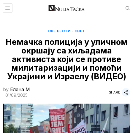
СВЕ ВЕСТИ
·
СВЕТ
Немачка полиција у уличном
окршају са хиљадама
активиста који се противе
милитаризацији и помоћи
Украјини и Израелу (ВИДЕО)
by
Елена M
SHARE
01/09/2025