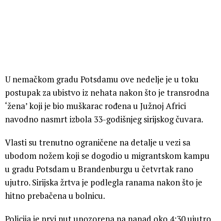
U nemačkom gradu Potsdamu ove nedelje je u toku
postupak za ubistvo iz nehata nakon što je transrodna
‘žena’ koji je bio muškarac rođena u Južnoj Africi
navodno nasmrt izbola 33-godišnjeg sirijskog čuvara.
Vlasti su trenutno ograničene na detalje u vezi sa
ubodom nožem koji se dogodio u migrantskom kampu
u gradu Potsdam u Brandenburgu u četvrtak rano
ujutro. Sirijska žrtva je podlegla ranama nakon što je
hitno prebačena u bolnicu.
Policija je prvi put upozorena na napad oko 4:30 ujutro