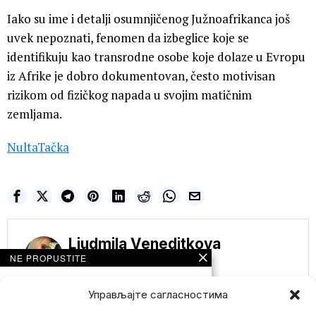
Iako su ime i detalji osumnjičenog Južnoafrikanca još
uvek nepoznati, fenomen da izbeglice koje se
identifikuju kao transrodne osobe koje dolaze u Evropu
iz Afrike je dobro dokumentovan, često motivisan
rizikom od fizičkog napada u svojim matičnim
zemljama.
NultaTačka
Ljudmila Veneditkova
NE PROPUSTITE
Dok svi gledaju u
Ukrajinu da
Управљајте сагласностима
podsetimo na
zaboravljeni rat KOJI