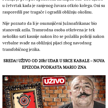
u četvrtak kada je ranjenog čuvara otkrio kolega. Oni su
rasporedili pse tragače i ogradili obližnju okolinu.
Nije poznato da li je osumnjičeni Južnoafrikanac bio
stanovnik azila. Transrodna osoba otkrivena je tek
nekoliko sati kasnije nakon što se požalila policiji nakon
verbalne svađe na obližnjoj pijaci zbog navodnog
transfobičnog jezika.
SREDA! UŽIVO OD 20h! UDAR U SRCE KABALE – NOVA
EPIZODA PODKASTA MARIO ZNA