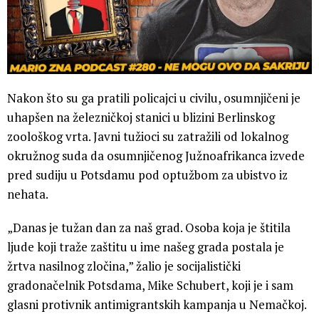
Nakon što su ga pratili policajci u civilu, osumnjičeni je
uhapšen na železničkoj stanici u blizini Berlinskog
zoološkog vrta. Javni tužioci su zatražili od lokalnog
okružnog suda da osumnjičenog Južnoafrikanca izvede
pred sudiju u Potsdamu pod optužbom za ubistvo iz
nehata.
„Danas je tužan dan za naš grad. Osoba koja je štitila
ljude koji traže zaštitu u ime našeg grada postala je
žrtva nasilnog zločina,” žalio je socijalistički
gradonačelnik Potsdama, Mike Schubert, koji je i sam
glasni protivnik antimigrantskih kampanja u Nemačkoj.