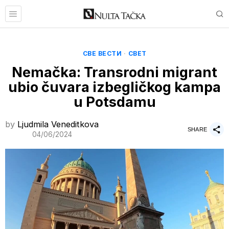
СВЕ ВЕСТИ
·
СВЕТ
Nemačka: Transrodni migrant
ubio čuvara izbegličkog kampa
u Potsdamu
by
Ljudmila Veneditkova
SHARE
04/06/2024