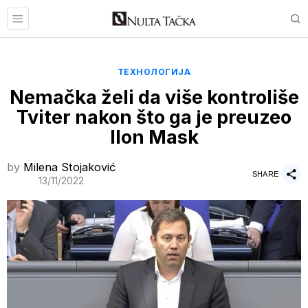
ТЕХНОЛОГИЈА
Nemačka želi da više kontroliše
Tviter nakon što ga je preuzeo
Ilon Mask
by
Milena Stojaković
SHARE
13/11/2022