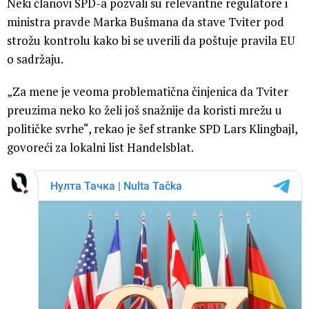
Neki članovi SPD-a pozvali su relevantne regulatore i
ministra pravde Marka Bušmana da stave Tviter pod
strožu kontrolu kako bi se uverili da poštuje pravila EU
o sadržaju.
„Za mene je veoma problematična činjenica da Tviter
preuzima neko ko želi još snažnije da koristi mrežu u
političke svrhe“, rekao je šef stranke SPD Lars Klingbajl,
govoreći za lokalni list Handelsblat.