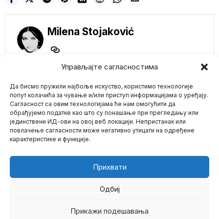
Milena Stojaković
Управљајте сагласностима
NE PROPUSTITE
Чувени економиста
Да бисмо пружили најбоље искуство, користимо технологије
Мартин Армстронг
попут колачића за чување и/или приступ информацијама о уређају.
упозорава: Прави
Сагласност са овим технологијама ће нам омогућити да
Велики Рат Тек
обрађујемо податке као што су понашање при прегледању или
Долази!
јединствени ИД-ови на овој веб локацији. Непристанак или
Mario zna Youtube
Легендарни
повлачење сагласности може негативно утицати на одређене
финансијски и
карактеристике и функције.
геополитички
Impressum
Kontakt
O Nama
аналитичар циклуса
Мартин Армстронг
упозорава да
Прихвати
EU beleži rekordan
pad broja
Одбиј
novorođenčadi u
2023. godini
Прикажи подешавања
©
2026
- Sva prava zadržana.
Broj beba rođenih u EU