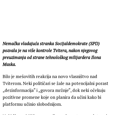
Nemačka vladajuća stranka Socijaldemokrate (SPD)
pozvala je na više kontrole Tvitera, nakon njegovog
preuzimanja od strane tehnološkog milijardera Ilona
Maska.
Bilo je mešovitih reakcija na novo vlasništvo nad
Tviterom. Neki političari se žale na potencijalni porast
„dezinformacija“ i „govora mržnje“, dok neki očekuju
pozitivne promene koje on planira da učini kako bi
platformu učinio slobodnijom.