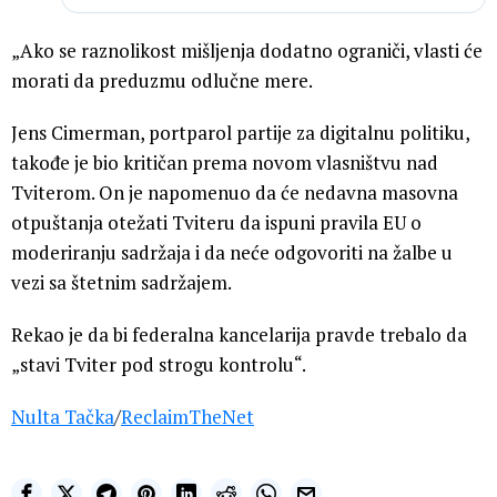
„Ako se raznolikost mišljenja dodatno ograniči, vlasti će
morati da preduzmu odlučne mere.
Jens Cimerman, portparol partije za digitalnu politiku,
takođe je bio kritičan prema novom vlasništvu nad
Tviterom. On je napomenuo da će nedavna masovna
otpuštanja otežati Tviteru da ispuni pravila EU o
moderiranju sadržaja i da neće odgovoriti na žalbe u
vezi sa štetnim sadržajem.
Rekao je da bi federalna kancelarija pravde trebalo da
„stavi Tviter pod strogu kontrolu“.
Nulta Tačka
/
ReclaimTheNet