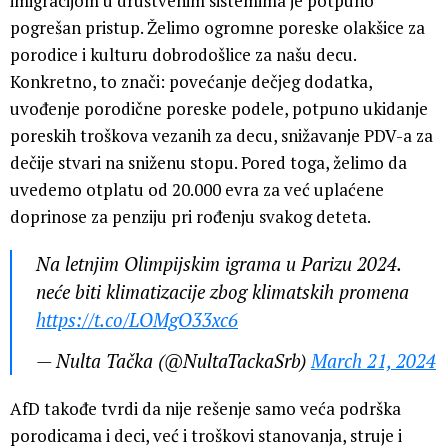
imigracijom u društvenim sistemima je potpuno
pogrešan pristup. Želimo ogromne poreske olakšice za
porodice i kulturu dobrodošlice za našu decu.
Konkretno, to znači: povećanje dečjeg dodatka,
uvođenje porodične poreske podele, potpuno ukidanje
poreskih troškova vezanih za decu, snižavanje PDV-a za
dečije stvari na sniženu stopu. Pored toga, želimo da
uvedemo otplatu od 20.000 evra za već uplaćene
doprinose za penziju pri rođenju svakog deteta.
Na letnjim Olimpijskim igrama u Parizu 2024.
neće biti klimatizacije zbog klimatskih promena
https://t.co/LOMgO33xc6
— Nulta Tačka (@NultaTackaSrb)
March 21, 2024
AfD takođe tvrdi da nije rešenje samo veća podrška
porodicama i deci, već i troškovi stanovanja, struje i