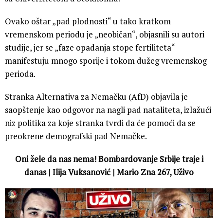
Ovako oštar „pad plodnosti“ u tako kratkom
vremenskom periodu je „neobičan“, objasnili su autori
studije, jer se „faze opadanja stope fertiliteta“
manifestuju mnogo sporije i tokom dužeg vremenskog
perioda.
Stranka Alternativa za Nemačku (AfD) objavila je
saopštenje kao odgovor na nagli pad nataliteta, izlažući
niz politika za koje stranka tvrdi da će pomoći da se
preokrene demografski pad Nemačke.
Oni žele da nas nema! Bombardovanje Srbije traje i
danas | Ilija Vuksanović | Mario Zna 267, Uživo