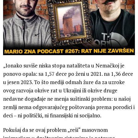
„Ionako suviše niska stopa nataliteta u Nemačkoj je
ponovo opala: sa 1,57 dece po ženi u 2021. na 1,36 dece
u jesen 2023. To što mediji odmah žure da za uzroke
ovog razvoja okrive rat u Ukrajini ili okrive druge
nedavne događaje ne menja suštinski problem: u našoj
zemlji nema odgovarajućeg poštovanja prema porodici i
deci – ni politički, ni finansijski ni socijalno.
Pokušaj da se ovaj problem „reši“ masovnom