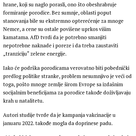
hrane, koji su naglo porasli, ono što obeshrabruje
formiranje porodice. Bez sumnje, oblasti poput
stanovanja bile su ekstremno opterećenje za mnoge
Nemce, a cene su ostale povišene uprkos višim
kamatama. AfD tvrdi da je potrebno smanjiti
nepotrebne naknade i poreze i da treba zaustaviti
„tranziciju“ zelene energije.
Iako će podrška porodicama verovatno biti pobednički
predlog politike stranke, problem nesumnjivo je veći od
toga, pošto mnoge zemlje širom Evrope sa izdašnim
socijalnim beneficijama za porodice takođe doživljavaju
krah u natalitetu.
Autori studije tvrde da je kampanja vakcinacije u
januaru 2022. takođe mogla da doprinese padu.