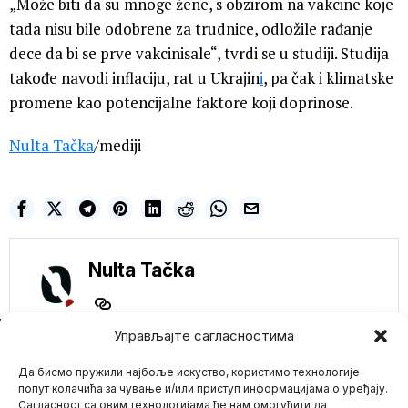
„Može biti da su mnoge žene, s obzirom na vakcine koje
tada nisu bile odobrene za trudnice, odložile rađanje
dece da bi se prve vakcinisale“, tvrdi se u studiji. Studija
takođe navodi inflaciju, rat u Ukrajin
i
, pa čak i klimatske
promene kao potencijalne faktore koji doprinose.
Nulta Tačka
/mediji
Nulta Tačka
NE PROPUSTITE
Управљајте сагласностима
Američki virusolog
Да бисмо пружили најбоље искуство, користимо технологије
Ralf Barik stvorio
COVID-19 u Faučijevoj
попут колачића за чување и/или приступ информацијама о уређају.
laboratoriji: Projekat
Сагласност са овим технологијама ће нам омогућити да