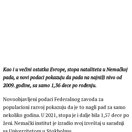
Kao i u većini ostatka Evrope, stopa nataliteta u Nemačkoj
pada, a novi podaci pokazuju da pada na najniži nivo od
2009. godine, sa samo 1,36 dece po rođenju.
Novoobjavljeni podaci Federalnog zavoda za
populacioni razvoj pokazuju da je to nagli pad za samo
nekoliko godina. U 2021, stopa je i dalje bila 1,57 dece po
ženi. Nemački institut je izradio svoj izveštaj u saradnji
sa Univerzitetom u Stokholmu.