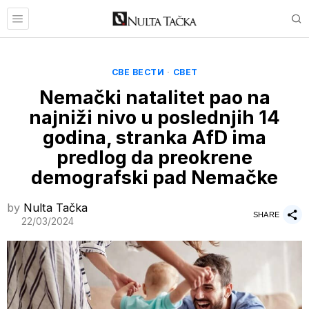
СВЕ ВЕСТИ
·
СВЕТ
Nemački natalitet pao na
najniži nivo u poslednjih 14
godina, stranka AfD ima
predlog da preokrene
demografski pad Nemačke
by
Nulta Tačka
SHARE
22/03/2024