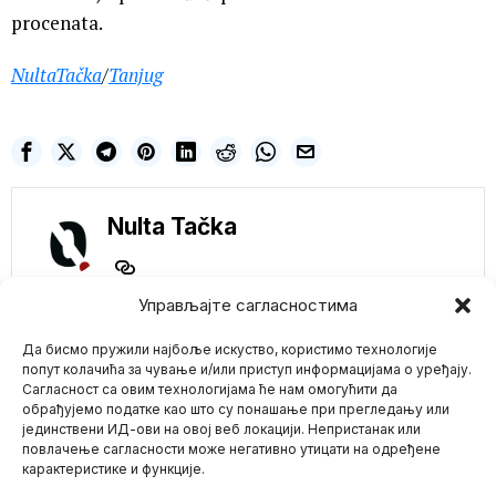
procenata.
NultaTačka
/
Tanjug
Nulta Tačka
Управљајте сагласностима
Да бисмо пружили најбоље искуство, користимо технологије
попут колачића за чување и/или приступ информацијама о уређају.
NE PROPUSTITE
Сагласност са овим технологијама ће нам омогућити да
обрађујемо податке као што су понашање при прегледању или
Hong Kong uvodi
јединствени ИД-ови на овој веб локацији. Непристанак или
Mario zna Youtube
obavezno testiranje
повлачење сагласности може негативно утицати на одређене
na COVID-19 za sve
stanovnike
карактеристике и функције.
Impressum
Kontakt
O Nama
Hong Kong će u martu