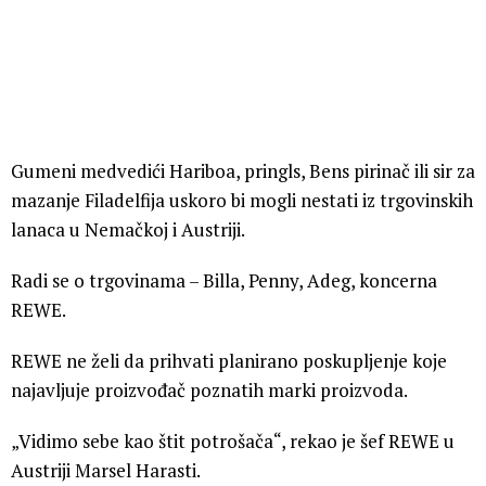
Gumeni medvedići Hariboa, pringls, Bens pirinač ili sir za
mazanje Filadelfija uskoro bi mogli nestati iz trgovinskih
lanaca u Nemačkoj i Austriji.
Radi se o trgovinama – Billa, Penny, Adeg, koncerna
REWE.
REWE ne želi da prihvati planirano poskupljenje koje
najavljuje proizvođač poznatih marki proizvoda.
„Vidimo sebe kao štit potrošača“, rekao je šef REWE u
Austriji Marsel Harasti.