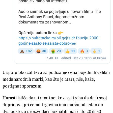
U sporu oko zahteva za podizanje cena pojedinih velikih
međunarodnih marki, kao što je Mars, nije, kaže,
postignut sporazum.
Harasti ističe da u trenutnoj krizi svi treba da daju svoj
doprinos – pri čemu trgovina ima maržu od jedan do
dva odsto, a proizvođači poznatih marki do 20 ili 30