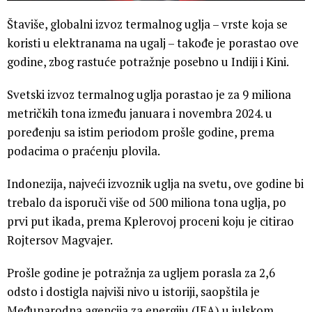
Štaviše, globalni izvoz termalnog uglja – vrste koja se
koristi u elektranama na ugalj – takođe je porastao ove
godine, zbog rastuće potražnje posebno u Indiji i Kini.
Svetski izvoz termalnog uglja porastao je za 9 miliona
metričkih tona između januara i novembra 2024. u
poređenju sa istim periodom prošle godine, prema
podacima o praćenju plovila.
Indonezija, najveći izvoznik uglja na svetu, ove godine bi
trebalo da isporuči više od 500 miliona tona uglja, po
prvi put ikada, prema Kplerovoj proceni koju je citirao
Rojtersov Magvajer.
Prošle godine je potražnja za ugljem porasla za 2,6
odsto i dostigla najviši nivo u istoriji, saopštila je
Međunarodna agencija za energiju (IEA) u julskom