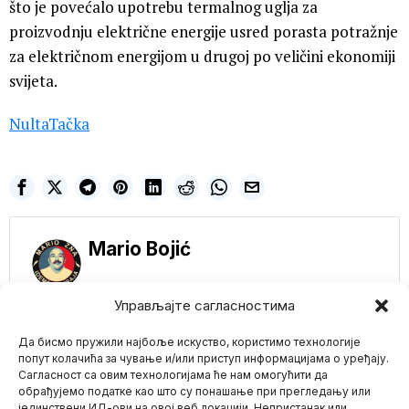
što je povećalo upotrebu termalnog uglja za
proizvodnju električne energije usred porasta potražnje
za električnom energijom u drugoj po veličini ekonomiji
svijeta.
NultaTačka
Mario Bojić
Управљајте сагласностима
NE PROPUSTITE
Да бисмо пружили најбоље искуство, користимо технологије
Egipatski zvaničnici
otkazali koncert
попут колачића за чување и/или приступ информацијама о уређају.
Trevisa Skota kod
Сагласност са овим технологијама ће нам омогућити да
piramida u Gizi zbog
обрађујемо податке као што су понашање при прегледању или
„satanističkih rituala“
јединствени ИД-ови на овој веб локацији. Непристанак или