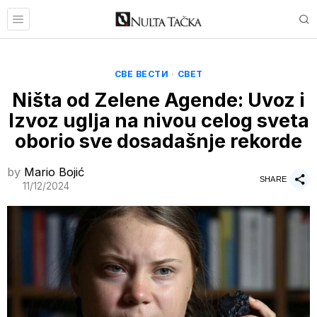
СВЕ ВЕСТИ
·
СВЕТ
Ništa od Zelene Agende: Uvoz i
Izvoz uglja na nivou celog sveta
oborio sve dosadašnje rekorde
by
Mario Bojić
SHARE
11/12/2024