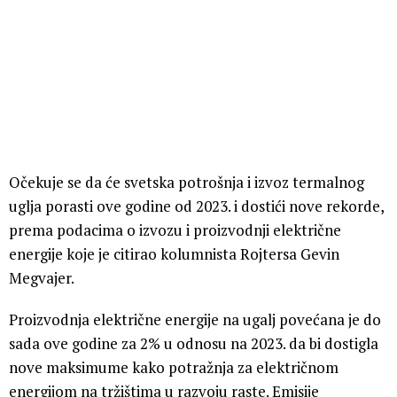
Očekuje se da će svetska potrošnja i izvoz termalnog
uglja porasti ove godine od 2023. i dostići nove rekorde,
prema podacima o izvozu i proizvodnji električne
energije koje je citirao kolumnista Rojtersa Gevin
Megvajer.
Proizvodnja električne energije na ugalj povećana je do
sada ove godine za 2% u odnosu na 2023. da bi dostigla
nove maksimume kako potražnja za električnom
energijom na tržištima u razvoju raste. Emisije