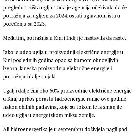
pregledu tržišta uglja. Tada je agencija očekivala da će
potražnja za ugljem za 2024. ostati uglavnom ista u
poređenju sa 2023.
Međutim, potražnja u Kini i Indiji je nastavila da raste.
Iako je udeo uglja u proizvodnji električne energije u
Kini poslednjih godina opao sa bumom obnovljivih
izvora, kineska proizvodnja električne energije i
potražnja i dalje su jaki .
Ugalj i dalje čini oko 60% proizvodnje električne energije
u Kini, uprkos porastu hidroenergije ranije ove godine
nakon obilnih padavina, koje su tokom leta smanjile
udeo uglja u energetskom miksu zemlje.
Ali hidroenergetika je u septembru doživjela nagli pad,