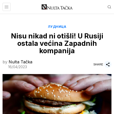
ЛУДНИЦА
Nisu nikad ni otišli! U Rusiji
ostala većina Zapadnih
kompanija
by
Nulta Tačka
SHARE
16/04/2023