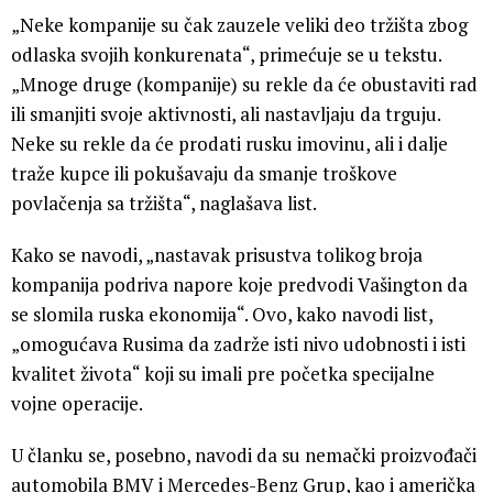
„Neke kompanije su čak zauzele veliki deo tržišta zbog
odlaska svojih konkurenata“, primećuje se u tekstu.
„Mnoge druge (kompanije) su rekle da će obustaviti rad
ili smanjiti svoje aktivnosti, ali nastavljaju da trguju.
Neke su rekle da će prodati rusku imovinu, ali i dalje
traže kupce ili pokušavaju da smanje troškove
povlačenja sa tržišta“, naglašava list.
Kako se navodi, „nastavak prisustva tolikog broja
kompanija podriva napore koje predvodi Vašington da
se slomila ruska ekonomija“. Ovo, kako navodi list,
„omogućava Rusima da zadrže isti nivo udobnosti i isti
kvalitet života“ koji su imali pre početka specijalne
vojne operacije.
U članku se, posebno, navodi da su nemački proizvođači
automobila BMV i Mercedes-Benz Grup, kao i američka