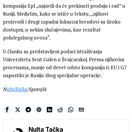
kompanija Epl „najavili da će prekinuti prodaju i rad” u
Rusiji. Međutim, kako se ističe u tekstu, „njihovi
proizvodi i drugi zapadni luksuzni brendovi su široko
dostupni, u nekim slučajevima, kao rezultat
polulegalnog uvoza“.
U članku su predstavljeni podaci istraživanja
Univerziteta Sent Galen u Švajcarskoj. Prema njihovim
procenama, manje od devet odsto kompanija iz EU i G7
napustilo je Rusiju zbog specijalne operacije.
N
ultaTačka
/Sputnjik
Nulta Tačka