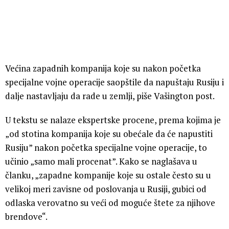
Većina zapadnih kompanija koje su nakon početka
specijalne vojne operacije saopštile da napuštaju Rusiju i
dalje nastavljaju da rade u zemlji, piše Vašington post.
U tekstu se nalaze ekspertske procene, prema kojima je
„od stotina kompanija koje su obećale da će napustiti
Rusiju” nakon početka specijalne vojne operacije, to
učinio „samo mali procenat”. Kako se naglašava u
članku, „zapadne kompanije koje su ostale često su u
velikoj meri zavisne od poslovanja u Rusiji, gubici od
odlaska verovatno su veći od moguće štete za njihove
brendove“.