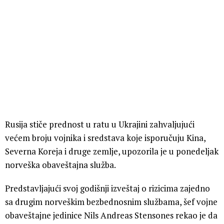
Rusija stiče prednost u ratu u Ukrajini zahvaljujući
većem broju vojnika i sredstava koje isporučuju Kina,
Severna Koreja i druge zemlje, upozorila je u ponedeljak
norveška obaveštajna služba.
Predstavljajući svoj godišnji izveštaj o rizicima zajedno
sa drugim norveškim bezbednosnim službama, šef vojne
obaveštajne jedinice Nils Andreas Stensones rekao je da