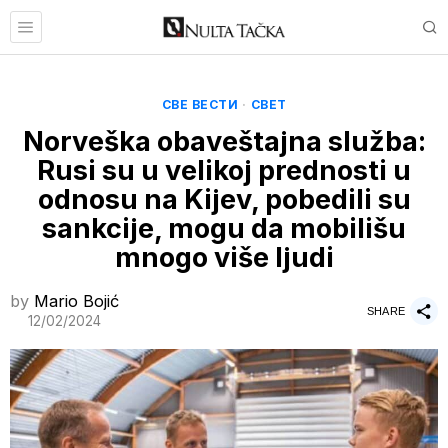
СВЕ ВЕСТИ
·
СВЕТ
Norveška obaveštajna služba:
Rusi su u velikoj prednosti u
odnosu na Kijev, pobedili su
sankcije, mogu da mobilišu
mnogo više ljudi
by
Mario Bojić
SHARE
12/02/2024