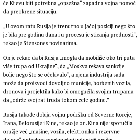
će Kijevu biti potrebna „opsežna“ zapadna vojna pomoć
da preokrene situaciju.
„U ovom ratu Rusija je trenutno u jačoj poziciji nego što
je bila pre godinu dana i u procesu je sticanja prednosti“,
rekao je Stensones novinarima.
On je rekao da bi Rusija „mogla da mobiliše oko tri puta
više trupa od Ukrajine“, da „Moskva rešava sankcije
bolje nego što se očekivalo“, a njena industrija sada
može da proizvodi dovoljno municije, borbenih vozila,
dronova i projektila kako bi omogućila svojim trupama
da „održe svoj rat truda tokom cele godine.”
Rusija takođe dobija vojnu podršku od Severne Koreje,
Irana, Belorusije i Kine, rekao je on. Kina nije isporučila
oružje već „mašine, vozila, elektroniku i rezervne
delove“ potrebne moskovskoj industriji oružja.