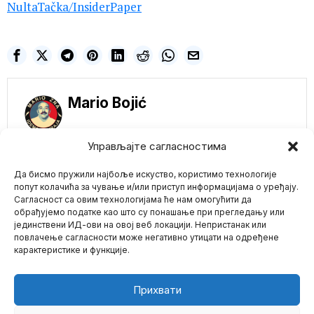
NultaTačka
/InsiderPaper
Mario Bojić
Управљајте сагласностима
NE PROPUSTITE
Да бисмо пружили најбоље искуство, користимо технологије
попут колачића за чување и/или приступ информацијама о уређају.
Viktor Orban
Сагласност са овим технологијама ће нам омогућити да
podržao Donalda
обрађујемо податке као што су понашање при прегледању или
Trampa i rekao mu da
јединствени ИД-ови на овој веб локацији. Непристанак или
Mario zna Youtube
„nastavi sa borbom“
повлачење сагласности може негативно утицати на одређене
Mađarski premijer Viktor
карактеристике и функције.
Orban ponudio je u
Impressum
Kontakt
O Nama
ponedeljak javnu podršku
Zelenski pozvao
Прихвати
papu da bude
posrednik između