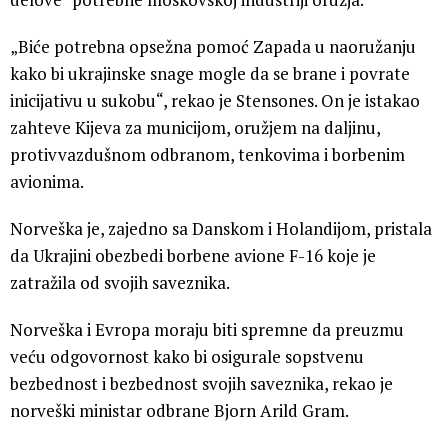
„Biće potrebna opsežna pomoć Zapada u naoružanju
kako bi ukrajinske snage mogle da se brane i povrate
inicijativu u sukobu“, rekao je Stensones. On je istakao
zahteve Kijeva za municijom, oružjem na daljinu,
protivvazdušnom odbranom, tenkovima i borbenim
avionima.
Norveška je, zajedno sa Danskom i Holandijom, pristala
da Ukrajini obezbedi borbene avione F-16 koje je
zatražila od svojih saveznika.
Norveška i Evropa moraju biti spremne da preuzmu
veću odgovornost kako bi osigurale sopstvenu
bezbednost i bezbednost svojih saveznika, rekao je
norveški ministar odbrane Bjorn Arild Gram.