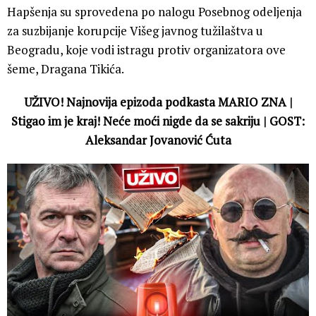
Hapšenja su sprovedena po nalogu Posebnog odeljenja
za suzbijanje korupcije Višeg javnog tužilaštva u
Beogradu, koje vodi istragu protiv organizatora ove
šeme, Dragana Tikića.
UŽIVO! Najnovija epizoda podkasta MARIO ZNA |
Stigao im je kraj! Neće moći nigde da se sakriju | GOST:
Aleksandar Jovanović Ćuta