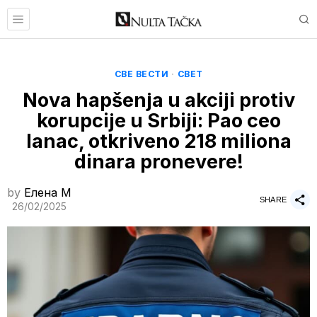
СВЕ ВЕСТИ
·
СВЕТ
Nova hapšenja u akciji protiv
korupcije u Srbiji: Pao ceo
lanac, otkriveno 218 miliona
dinara pronevere!
by
Елена M
SHARE
26/02/2025