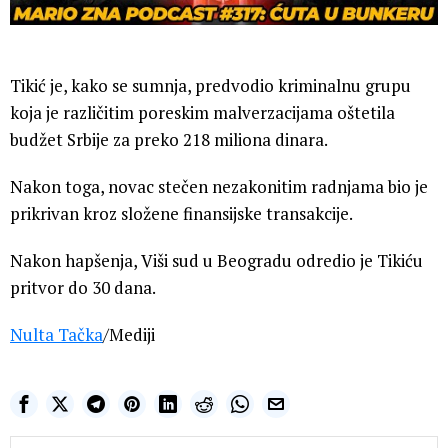
Tikić je, kako se sumnja, predvodio kriminalnu grupu
koja je različitim poreskim malverzacijama oštetila
budžet Srbije za preko 218 miliona dinara.
Nakon toga, novac stečen nezakonitim radnjama bio je
prikrivan kroz složene finansijske transakcije.
Nakon hapšenja, Viši sud u Beogradu odredio je Tikiću
pritvor do 30 dana.
Nulta Tačka
/Mediji