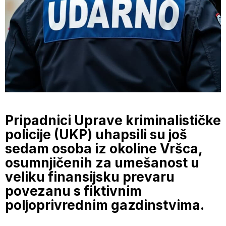
Pripadnici Uprave kriminalističke
policije (UKP) uhapsili su još
sedam osoba iz okoline Vršca,
osumnjičenih za umešanost u
veliku finansijsku prevaru
povezanu s fiktivnim
poljoprivrednim gazdinstvima.