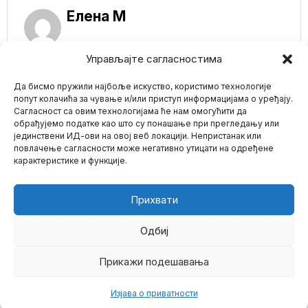
Елена M
Управљајте сагласностима
NE PROPUSTITE
Zelenski se požalio
Да бисмо пружили најбоље искуство, користимо технологије
medijima i Ursuli: Rat
попут колачића за чување и/или приступ информацијама о уређају.
u Gazi oduzima fokus
Сагласност са овим технологијама ће нам омогућити да
sa Ukrajine
обрађујемо податке као што су понашање при прегледању или
On je zaista izgovorio
јединствени ИД-ови на овој веб локацији. Непристанак или
Mario zna Youtube
ove reči naglas…
повлачење сагласности може негативно утицати на одређене
Ukrajinski predsednik
карактеристике и функције.
Volodimir
Impressum
Kontakt
O Nama
PFIZER POVLAČI
SVOJ LEK PROTIV
Прихвати
PUŠENJA CHANTIX
ZBOG ZABRINUTOSTI
DA IZAZIVA RAK
Одбиј
Farmaceutska kompanija
je već opozvala nekoliko
Прикажи подешавања
©
2026
- Sva prava zadržana.
serija Chantix lekova
zbog
Изјава о приватности