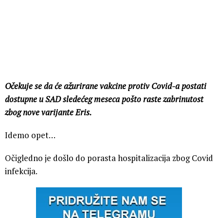
Očekuje se da će ažurirane vakcine protiv Covid-a postati
dostupne u SAD sledećeg meseca pošto raste zabrinutost
zbog nove varijante Eris.
Idemo opet…
Očigledno je došlo do porasta hospitalizacija zbog Covid
infekcija.