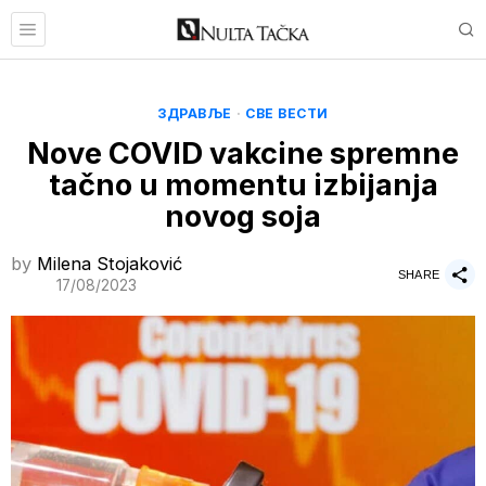
ЗДРАВЉЕ
·
СВЕ ВЕСТИ
Nove COVID vakcine spremne
tačno u momentu izbijanja
novog soja
by
Milena Stojaković
SHARE
17/08/2023