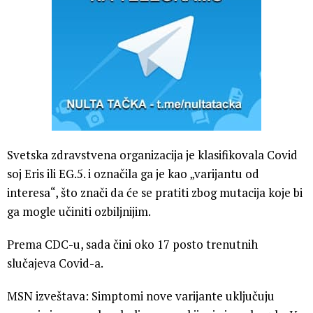
Svetska zdravstvena organizacija je klasifikovala Covid
soj Eris ili EG.5. i označila ga je kao „varijantu od
interesa“, što znači da će se pratiti zbog mutacija koje bi
ga mogle učiniti ozbiljnijim.
Prema CDC-u, sada čini oko 17 posto trenutnih
slučajeva Covid-a.
MSN izveštava: Simptomi nove varijante uključuju