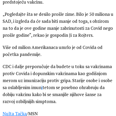
predstojeću vakcinu.
„Pogledajte šta se desilo prošle zime. Bilo je 50 miliona u
SAD, i izgleda da će sada biti manje od toga, s obzirom
na to da je ove godine manje zabrinutosti za Covid nego
prošle godine“, rekao je gospodin Ji za Rojters.
Više od milion Amerikanaca umrlo je od Covida od
početka pandemije.
CDC i dalje preporučuje da budete u toku sa vakcinama
protiv Covida i dopunskim vakcinama kao godišnjom
merom uz imunizaciju protiv gripa. Starije osobe i osobe
sa oslabljenim imun
i
tetom se posebno ohrabruju da
dobiju vakcinu kako bi se smanjile njihove šanse za
razvoj ozbiljnijih simptoma.
Nulta Tačka
/MSN