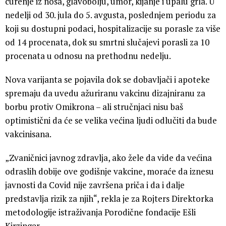
curenje iz nosa, glavobolju, umor, kijanje i upalu grla. U
nedelji od 30. jula do 5. avgusta, poslednjem periodu za
koji su dostupni podaci, hospitalizacije su porasle za više
od 14 procenata, dok su smrtni slučajevi porasli za 10
procenata u odnosu na prethodnu nedelju.
Nova varijanta se pojavila dok se dobavljači i apoteke
spremaju da uvedu ažuriranu vakcinu dizajniranu za
borbu protiv Omikrona – ali stručnjaci nisu baš
optimistični da će se velika većina ljudi odlučiti da bude
vakcinisana.
„Zvaničnici javnog zdravlja, ako žele da vide da većina
odraslih dobije ove godišnje vakcine, moraće da iznesu
javnosti da Covid nije završena priča i da i dalje
predstavlja rizik za njih“, rekla je za Rojters Direktorka
metodologije istraživanja Porodične fondacije Ešli
Kirzinger.