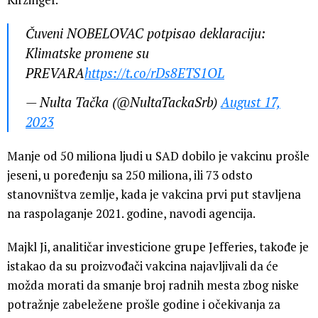
Čuveni NOBELOVAC potpisao deklaraciju:
Klimatske promene su
PREVARA
https://t.co/rDs8ETS1OL
— Nulta Tačka (@NultaTackaSrb)
August 17,
2023
Manje od 50 miliona ljudi u SAD dobilo je vakcinu prošle
jeseni, u poređenju sa 250 miliona, ili 73 odsto
stanovništva zemlje, kada je vakcina prvi put stavljena
na raspolaganje 2021. godine, navodi agencija.
Majkl Ji, analitičar investicione grupe Jefferies, takođe je
istakao da su proizvođači vakcina najavljivali da će
možda morati da smanje broj radnih mesta zbog niske
potražnje zabeležene prošle godine i očekivanja za