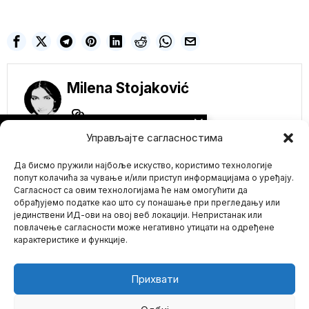
Milena Stojaković
NE PROPUSTITE
Управљајте сагласностима
Protesti podrške
Palestini danas su
Да бисмо пружили најбоље искуство, користимо технологије
održani širom Evrope
– U PARIZU eksalirali
попут колачића за чување и/или приступ информацијама о уређају.
sukobi policije i
Сагласност са овим технологијама ће нам омогућити да
demonstranata
обрађујемо податке као што су понашање при прегледању или
(VIDEO)
јединствени ИД-ови на овој веб локацији. Непристанак или
Mario zna Youtube
Hiljade demonstranata
повлачење сагласности може негативно утицати на одређене
protestovalo je u subotu
карактеристике и функције.
u Parizu u zabranjenom
Impressum
Kontakt
O Nama
Naučnici
upozoravaju: mRNA
Прихвати
„vakcine“ slabe imuni
sistem i izazivaju
toleranciju na