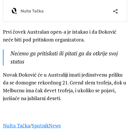
Prvi čovek Australan open-a je istakao i da Đoković
neće biti pod pritiskom organizatora.
Nećemo ga pritiskati ili pitati ga da otkrije svoj
status
Novak Đoković će u Australiji imati jedinstvenu priliku
da se domogne rekordnog 21. Grend slem trofeja, dok u
Melburnu ima čak devet trofeja, i ukoliko se pojavi,
jurišaće na jubilarni deseti.
Nulta Tačka
/
SputnikNews