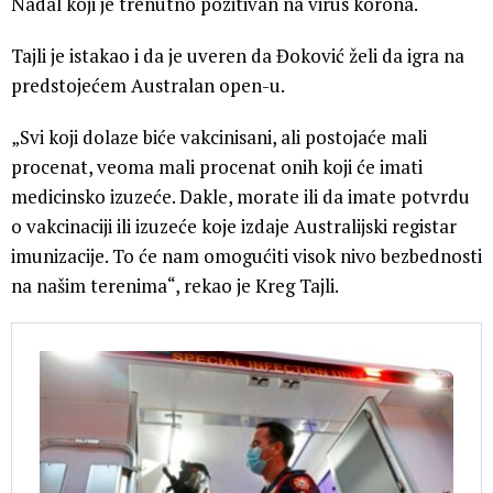
Nadal koji je trenutno pozitivan na virus korona.
Tajli je istakao i da je uveren da Đoković želi da igra na
predstojećem Australan open-u.
„Svi koji dolaze biće vakcinisani, ali postojaće mali
procenat, veoma mali procenat onih koji će imati
medicinsko izuzeće. Dakle, morate ili da imate potvrdu
o vakcinaciji ili izuzeće koje izdaje Australijski registar
imunizacije. To će nam omogućiti visok nivo bezbednosti
na našim terenima“, rekao je Kreg Tajli.