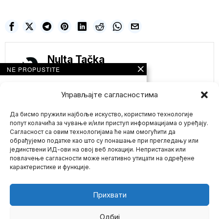
Nulta Tačka
NE PROPUSTITE
HAOS U SLOVENIJI!
POLICIJA NA
Управљајте сагласностима
GRAĐANE
SUZAVCEM, VODENIM
Да бисмо пружили најбоље искуство, користимо технологије
TOPOVIMA I
KONJICOM! IMA I
попут колачића за чување и/или приступ информацијама о уређају.
UHAPŠENIH!
Сагласност са овим технологијама ће нам омогућити да
PROTEST SE
обрађујемо податке као што су понашање при прегледању или
NASTAVLJA
јединствени ИД-ови на овој веб локацији. Непристанак или
Mario zna Youtube
Demonstranti, koji su se
повлачење сагласности може негативно утицати на одређене
okupili na Trgu republike
карактеристике и функције.
uprkos ograničenjima
Impressum
Kontakt
O Nama
Захарова: Британија
покушала да
Прихвати
саботира мировне
преговоре преко
„Фајненшел тајмса“
Одбиј