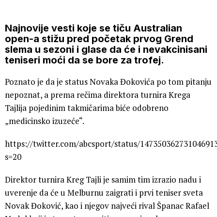
Najnovije vesti koje se tiču Australian
open-a stižu pred početak prvog Grend
slema u sezoni i glase da će i nevakcinisani
teniseri moći da se bore za trofej.
Poznato je da je status Novaka Đokovića po tom pitanju
nepoznat, a prema rečima direktora turnira Krega
Tajlija pojedinim takmičarima biće odobreno
„medicinsko izuzeće“.
https://twitter.com/abcsport/status/14735036273104691
s=20
Direktor turnira Kreg Tajli je samim tim izrazio nadu i
uverenje da će u Melburnu zaigrati i prvi teniser sveta
Novak Đoković, kao i njegov najveći rival Španac Rafael