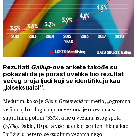
Rezultati
Gallup
-ove ankete takođe su
pokazali da je porast uvelike bio rezultat
većeg broja ljudi koji se identifikuju kao
„biseksualci“.
Međutim, kako je
Glenn Greenwald
primetio, „ogromna
većina njih u dugotrajnim vezama je u vezama sa
suprotnim polom (33%), a ne u vezama istog spola
(3,7%). Dakle, 10 puta više ljudi koji se identifikuju kao
“bi” živi u hetero-seksualnim vezama nego