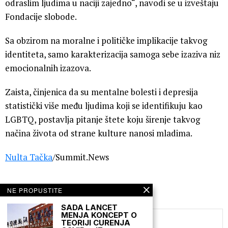
odraslim ljudima u naciji zajedno“, navodi se u izveštaju
Fondacije slobode.
Sa obzirom na moralne i političke implikacije takvog
identiteta, samo karakterizacija samoga sebe izaziva niz
emocionalnih izazova.
Zaista, činjenica da su mentalne bolesti i depresija
statistički više među ljudima koji se identifikuju kao
LGBTQ, postavlja pitanje štete koju širenje takvog
načina života od strane kulture nanosi mladima.
Nulta Tačka
/Summit.News
NE PROPUSTITE
SADA LANCET
MENJA KONCEPT O
TEORIJI CURENJA
Nulta Tačka