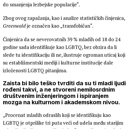
do smanjenja lezbejske populacije“.
Zbog ovog zapažanja, kao i analize statističkih činjenica,
Greenwald
je označen kao „transfobičan“.
Činjenica da se neverovatnih 39 % mladih od 18 do 24
godine sada identifikuje kao LGBTQ, bez obzira da li
slede tu identifikaciju ili ne, ilustruje ogroman uticaj koji
su establišmentski mediji i kulturne institucije dale
izloženosti LGBTQ pitanjima.
Zaista bi bilo teško tvrditi da su ti mladi ljudi
rođeni takvi, a ne stvoreni nemilosrdnim
društvenim inženjeringom i ispiranjem
mozga na kulturnom i akademskom nivou.
„Procenat mladih odraslih koji se identifikuju kao
LGBTQ je otprilike tri puta veći od udela među starijim