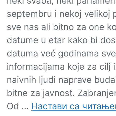
neki švaba, neki parlamen
septembru i nekoj velikoj
sve nas ali bitno za one k
datume u etar kako bi dosl
datuma već godinama sve
informacijama koje za cilj
naivnih ljudi naprave budal
bitne za javnost. Zabranj
Od …
Настави са читањ