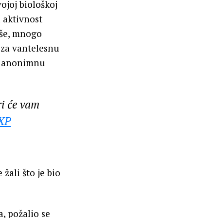
ojoj biološkoj
 aktivnost
iše, mnogo
 za vantelesnu
a anonimnu
ri će vam
iXP
 žali što je bio
, požalio se