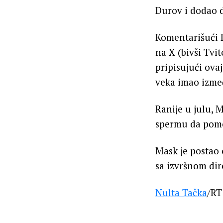
Durov i dodao d
Komentarišući 
na X (bivši Tvit
pripisujući ova
veka imao izmeđ
Ranije u julu, 
spermu da pomo
Mask je postao 
sa izvršnom di
Nulta Tačka
/RT