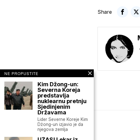
Share
NE PROPUSTITE
Kim Džong-un:
Severna Koreja
predstavlja
nuklearnu pretnju
Sjedinjenim
Državama
Lider Severne Koreje Kim
Džong-un izjavio je da
Mario zna Youtube
njegova zemlja
UŽAS! Lekar iz