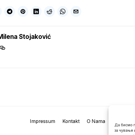
Milena Stojaković
Impressum
Kontakt
O Nama
Да бисмо п
за чување 