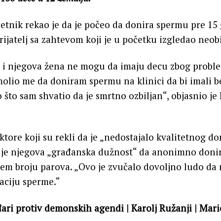
etnik rekao je da je počeo da donira spermu pre 15
rijatelj sa zahtevom koji je u početku izgledao neob
n i njegova žena ne mogu da imaju decu zbog probl
molio me da doniram spermu na klinici da bi imali 
 što sam shvatio da je smrtno ozbiljan“, objasnio je
oktore koji su rekli da je „nedostajalo kvalitetnog d
da je njegova „građanska dužnost“ da anonimno don
em broju parova. „Ovo je zvučalo dovoljno ludo da 
aciju sperme.“
đari protiv demonskih agendi | Karolj Ružanji | Mari