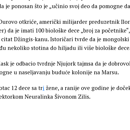
a je ponosan što je „učinio svoj deo da pomogne da 
Durovo otkriće, američki milijarder preduzetnik Ilo
er) da je imati 100 biološke dece „broj za početnike“,
j citat Džingis-kanu. Istoričari tvrde da je mongolski 
u nekoliko stotina do hiljadu ili više biološke dece
Mask je odbacio tvrdnje Njujork tajmsa da je dobrovo
gne u naseljavanju buduće kolonije na Marsu.
otac 12 dece sa tr
i
žene, a ranije ove godine je doč
rektorkom Neuralinka Šivonom Zilis.