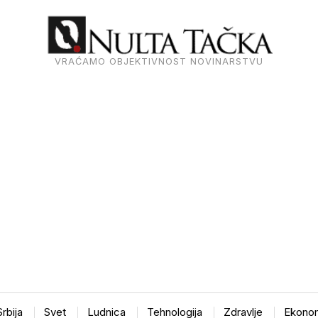
VRAĆAMO OBJEKTIVNOST NOVINARSTVU
Srbija
Svet
Ludnica
Tehnologija
Zdravlje
Ekonom