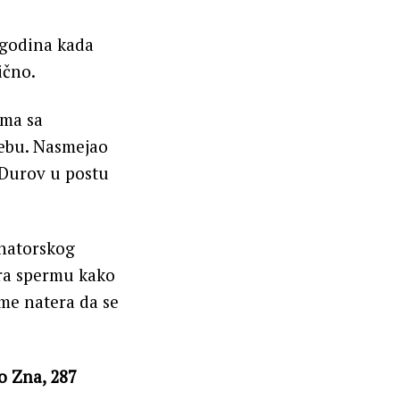
 godina kada
ično.
ema sa
bebu. Nasmejao
 Durov u postu
onatorskog
ira spermu kako
me natera da se
o Zna, 287