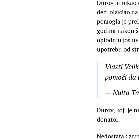
Durov je rekao 
deci olakšao d
pomogla je prek
godina nakon št
oplodnju još u
upotrebu od str
Vlasti Veli
pomoći da u
— Nulta T
Durov, koji je n
donator.
Nedostatak zdra