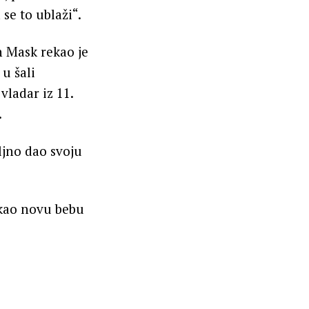
se to ublaži“.
n Mask rekao je
 u šali
vladar iz 11.
.
ljno dao svoju
ekao novu bebu