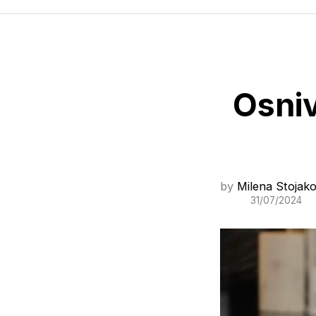
Osniv
by
Milena Stojako
31/07/2024