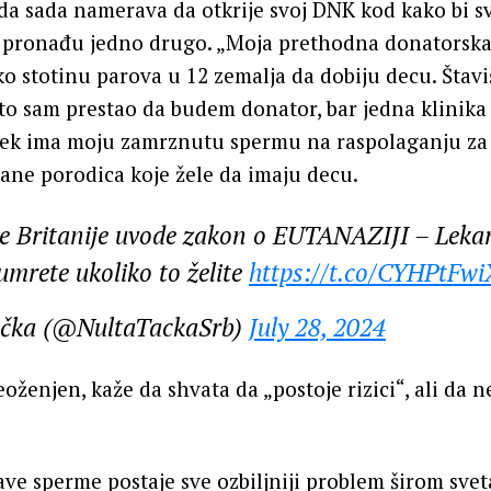
da sada namerava da otkrije svoj DNK kod kako bi sv
a pronađu jedno drugo. „Moja prethodna donatorska
o stotinu parova u 12 zemalja da dobiju decu. Štav
o sam prestao da budem donator, bar jedna klinika
vek ima moju zamrznutu spermu na raspolaganju z
ane porodica koje žele da imaju decu.
ke Britanije uvode zakon o EUTANAZIJI – Leka
mrete ukoliko to želite
https://t.co/CYHPtFw
ačka (@NultaTackaSrb)
July 28, 2024
eoženjen, kaže da shvata da „postoje rizici“, ali da ne
ve sperme postaje sve ozbiljniji problem širom sveta