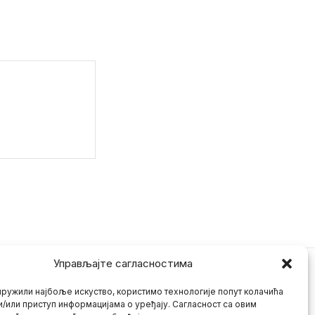
Управљајте сагласностима
ружили најбоље искуство, користимо технологије попут колачића
и/или приступ информацијама о уређају. Сагласност са овим