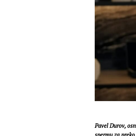
Pavel Durov, osn
spermu za preko 