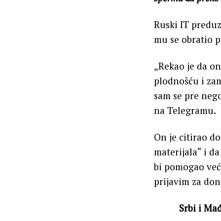
Ruski IT preduz
mu se obratio p
„Rekao je da o
plodnošću i za
sam se pre nego
na Telegramu.
On je citirao d
materijala“ i 
bi pomogao već
prijavim za don
Srbi i Ma