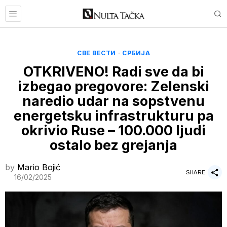
СВЕ ВЕСТИ
·
СРБИЈА
OTKRIVENO! Radi sve da bi
izbegao pregovore: Zelenski
naredio udar na sopstvenu
energetsku infrastrukturu pa
okrivio Ruse – 100.000 ljudi
ostalo bez grejanja
by
Mario Bojić
SHARE
16/02/2025