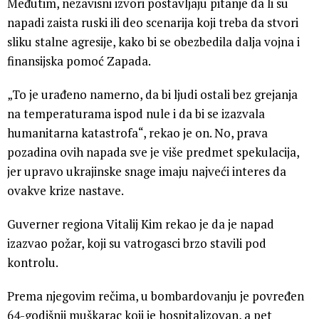
Međutim, nezavisni izvori postavljaju pitanje da li su
napadi zaista ruski ili deo scenarija koji treba da stvori
sliku stalne agresije, kako bi se obezbedila dalja vojna i
finansijska pomoć Zapada.
„To je urađeno namerno, da bi ljudi ostali bez grejanja
na temperaturama ispod nule i da bi se izazvala
humanitarna katastrofa“, rekao je on. No, prava
pozadina ovih napada sve je više predmet spekulacija,
jer upravo ukrajinske snage imaju najveći interes da
ovakve krize nastave.
Guverner regiona Vitalij Kim rekao je da je napad
izazvao požar, koji su vatrogasci brzo stavili pod
kontrolu.
Prema njegovim rečima, u bombardovanju je povređen
64-godišnji muškarac koji je hospitalizovan, a pet