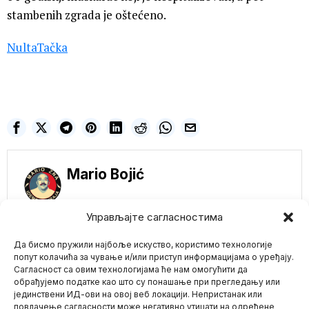
stambenih zgrada je oštećeno.
NultaTačka
Mario Bojić
Управљајте сагласностима
Да бисмо пружили најбоље искуство, користимо технологије
NE PROPUSTITE
попут колачића за чување и/или приступ информацијама о уређају.
Сагласност са овим технологијама ће нам омогућити да
OPET ON! Vučić i
обрађујемо податке као што су понашање при прегледању или
večeras na televiziji u
јединствени ИД-ови на овој веб локацији. Непристанак или
Mario zna Youtube
najnovijem obraćanju
повлачење сагласности може негативно утицати на одређене
NARODU