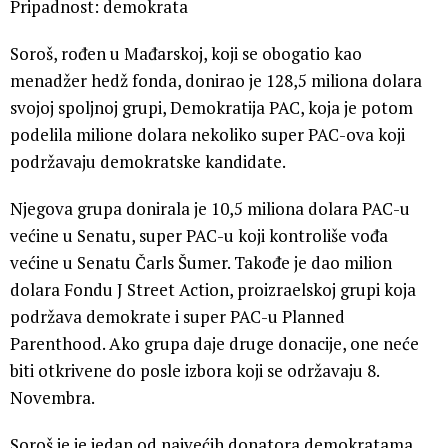
Pripadnost: demokrata
Soroš, rođen u Mađarskoj, koji se obogatio kao
menadžer hedž fonda, donirao je 128,5 miliona dolara
svojoj spoljnoj grupi, Demokratija PAC, koja je potom
podelila milione dolara nekoliko super PAC-ova koji
podržavaju demokratske kandidate.
Njegova grupa donirala je 10,5 miliona dolara PAC-u
većine u Senatu, super PAC-u koji kontroliše vođa
većine u Senatu Čarls Šumer. Takođe je dao milion
dolara Fondu J Street Action, proizraelskoj grupi koja
podržava demokrate i super PAC-u Planned
Parenthood. Ako grupa daje druge donacije, one neće
biti otkrivene do posle izbora koji se održavaju 8.
Novembra.
Soroš je je jedan od najvećih donatora demokratama.