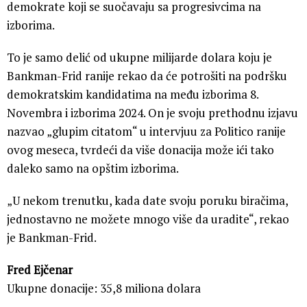
demokrate koji se suočavaju sa progresivcima na
izborima.
To je samo delić od ukupne milijarde dolara koju je
Bankman-Frid ranije rekao da će potrošiti na podršku
demokratskim kandidatima na među izborima 8.
Novembra i izborima 2024. On je svoju prethodnu izjavu
nazvao „glupim citatom“ u intervjuu za Politico ranije
ovog meseca, tvrdeći da više donacija može ići tako
daleko samo na opštim izborima.
„U nekom trenutku, kada date svoju poruku biračima,
jednostavno ne možete mnogo više da uradite“, rekao
je Bankman-Frid.
Fred Ejčenar
Ukupne donacije: 35,8 miliona dolara