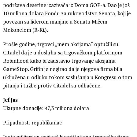
podržava desetine izazivača iz Doma GOP-a. Dao je još
10 miliona dolara Fondu za rukovodstvo Senata, koji je
povezan sa liderom manjine u Senatu Mičem
Mekonelom (R-Ki.).
Prošle godine, trgovci „mem akcijama“ optužili su
Citadel da je u dosluhu sa trgovačkom platformom
Robinhood kako bi zaustavio trgovanje akcijama
GameStop. Grifin je negirao da je njegova firma bila
uključena u odluku tokom saslušanja u Kongresu o tom
pitanju i tužbe protiv Citadel su odbačene.
Jef Jas
Ukupne donacije: 47,3 miliona dolara
Pripadnost: republikanac
Jas je milijarder, osnivač kvantitativne trgovačke firme