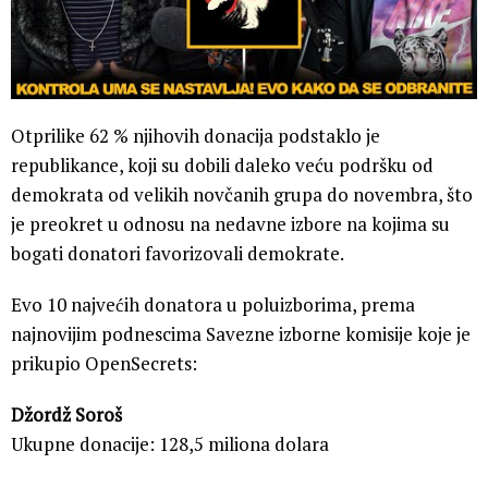
Otprilike 62 % njihovih donacija podstaklo je
republikance, koji su dobili daleko veću podršku od
demokrata od velikih novčanih grupa do novembra, što
je preokret u odnosu na nedavne izbore na kojima su
bogati donatori favorizovali demokrate.
Evo 10 najvećih donatora u poluizborima, prema
najnovijim podnescima Savezne izborne komisije koje je
prikupio OpenSecrets:
Džordž Soroš
Ukupne donacije: 128,5 miliona dolara