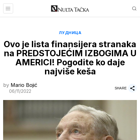
ЛУДНИЦА
Ovo je lista finansijera stranaka
na PREDSTOJEĆIM IZBOGIMA U
AMERICI! Pogodite ko daje
najviše keša
by
Mario Bojić
SHARE
06/11/2022