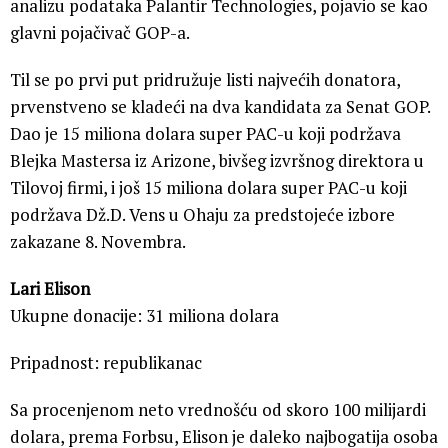
analizu podataka Palantir Technologies, ​​pojavio se kao
glavni pojačivač GOP-a.
Til se po prvi put pridružuje listi najvećih donatora,
prvenstveno se kladeći na dva kandidata za Senat GOP.
Dao je 15 miliona dolara super PAC-u koji podržava
Blejka Mastersa iz Arizone, bivšeg izvršnog direktora u
Tilovoj firmi, i još 15 miliona dolara super PAC-u koji
podržava Dž.D. Vens u Ohaju za predstojeće izbore
zakazane 8. Novembra.
Lari Elison
Ukupne donacije: 31 miliona dolara
Pripadnost: republikanac
Sa procenjenom neto vrednošću od skoro 100 milijardi
dolara, prema Forbsu, Elison je daleko najbogatija osoba