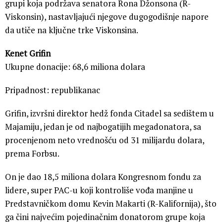
grupi koja podržava senatora Rona Džonsona (R-
Viskonsin), nastavljajući njegove dugogodišnje napore
da utiče na ključne trke Viskonsina.
Kenet Grifin
Ukupne donacije: 68,6 miliona dolara
Pripadnost: republikanac
Grifin, izvršni direktor hedž fonda Citadel sa sedištem u
Majamiju, jedan je od najbogatijih megadonatora, sa
procenjenom neto vrednošću od 31 milijardu dolara,
prema Forbsu.
On je dao 18,5 miliona dolara Kongresnom fondu za
lidere, super PAC-u koji kontroliše vođa manjine u
Predstavničkom domu Kevin Makarti (R-Kalifornija), što
ga čini najvećim pojedinačnim donatorom grupe koja