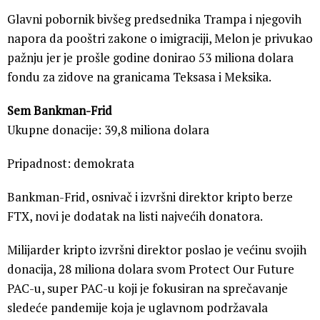
Glavni pobornik bivšeg predsednika Trampa i njegovih
napora da pooštri zakone o imigraciji, Melon je privukao
pažnju jer je prošle godine donirao 53 miliona dolara
fondu za zidove na granicama Teksasa i Meksika.
Sem Bankman-Frid
Ukupne donacije: 39,8 miliona dolara
Pripadnost: demokrata
Bankman-Frid, osnivač i izvršni direktor kripto berze
FTX, novi je dodatak na listi najvećih donatora.
Milijarder kripto izvršni direktor poslao je većinu svojih
donacija, 28 miliona dolara svom Protect Our Future
PAC-u, super PAC-u koji je fokusiran na sprečavanje
sledeće pandemije koja je uglavnom podržavala