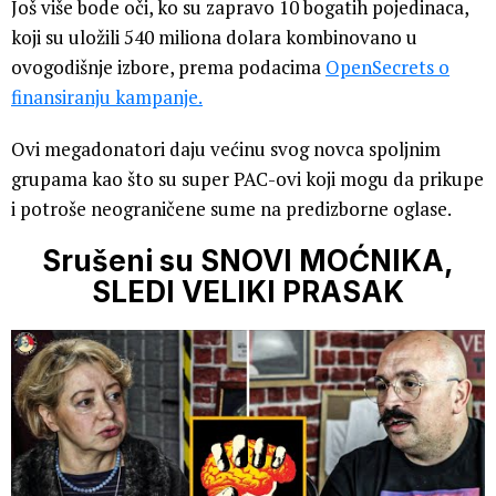
Još više bode oči, ko su zapravo 10 bogatih pojedinaca,
koji su uložili 540 miliona dolara kombinovano u
ovogodišnje izbore, prema podacima
OpenSecrets o
finansiranju kampanje.
Ovi megadonatori daju većinu svog novca spoljnim
grupama kao što su super PAC-ovi koji mogu da prikupe
i potroše neograničene sume na predizborne oglase.
Srušeni su SNOVI MOĆNIKA,
SLEDI VELIKI PRASAK