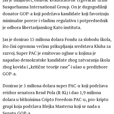
Susquehanna International Group. On je dugogodišnji
donator GOP-a koji podržava kandidate koji favorizuju
minimalne poreze i vladinu regulativu i potpredsednik
je odbora libertarijanskog Kato instituta.
Jas je donirao 15 miliona dolara Fondu za slobodu škola,
što čini ogromnu većinu prikupljanja sredstava Kluba za
razvoj. Super PAC je emitovao oglase u kojima je
napadao demokratske kandidate zbog zatvaranja škola
zbog kovida i „kritične teorije rase“ i ušao u predizbore
GOP-a.
Donirao je 5 miliona dolara super PAC-u koji podržava
reizbor senatora Rend Pola (R-Ki.) i dao 1,9 miliona
dolara u bitkoinima Cripto Freedom PAC-u, pro-kripto
grupi koja podržava Blejka Mastersa koji se nada u
Senatu GOP-a.