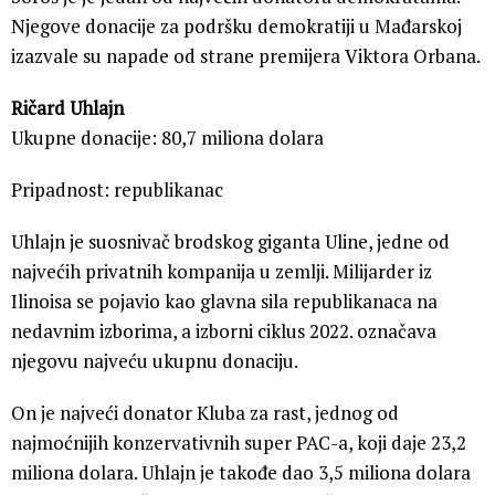
Njegove donacije za podršku demokratiji u Mađarskoj
izazvale su napade od strane premijera Viktora Orbana.
Ričard Uhlajn
Ukupne donacije: 80,7 miliona dolara
Pripadnost: republikanac
Uhlajn je suosnivač brodskog giganta Uline, jedne od
najvećih privatnih kompanija u zemlji. Milijarder iz
Ilinoisa se pojavio kao glavna sila republikanaca na
nedavnim izborima, a izborni ciklus 2022. označava
njegovu najveću ukupnu donaciju.
On je najveći donator Kluba za rast, jednog od
najmoćnijih konzervativnih super PAC-a, koji daje 23,2
miliona dolara. Uhlajn je takođe dao 3,5 miliona dolara