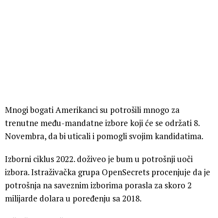
Mnogi bogati Amerikanci su potrošili mnogo za
trenutne među-mandatne izbore koji će se održati 8.
Novembra, da bi uticali i pomogli svojim kandidatima.
Izborni ciklus 2022. doživeo je bum u potrošnji uoči
izbora. Istraživačka grupa OpenSecrets procenjuje da je
potrošnja na saveznim izborima porasla za skoro 2
milijarde dolara u poređenju sa 2018.