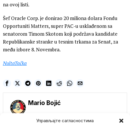
na ovoj listi.
Šef Oracle Corp. je donirao 20 miliona dolara Fondu
Opportuniti Matters, super PAC-u usklađenom sa
senatorom Timom Skotom koji podržava kandidate
Republikanske stranke u tesnim trkama za Senat, za
među izbore 8. Novembra.
NultaTačka
Mario Bojić
Управљајте сагласностима
NE PROPUSTITE