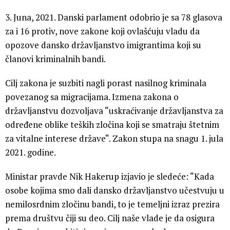
3. Juna, 2021. Danski parlament odobrio je sa 78 glasova
za i 16 protiv, nove zakone koji ovlašćuju vladu da
opozove dansko državljanstvo imigrantima koji su
članovi kriminalnih bandi.
Cilj zakona je suzbiti nagli porast nasilnog kriminala
povezanog sa migracijama. Izmena zakona o
državljanstvu dozvoljava “uskraćivanje državljanstva za
određene oblike teških zločina koji se smatraju štetnim
za vitalne interese države“. Zakon stupa na snagu 1. jula
2021. godine.
Ministar pravde Nik Hakerup izjavio je sledeće: “Kada
osobe kojima smo dali dansko državljanstvo učestvuju u
nemilosrdnim zločinu bandi, to je temeljni izraz prezira
prema društvu čiji su deo. Cilj naše vlade je da osigura