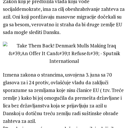
Zakon koji je predložila vlada koju vode
socijaldemokrate, ima za cilj obeshrabrivanje zahteva za
azil. Oni koji pordžavaju masovne migracije dočekali su
ga sa besom, verovatno iz straha da bi druge zemlje EU
sada mogle slediti Dansku.
Izmena zakona o strancima, usvojena 3. juna sa 70
glasova za i 24 protiv, ovlašćuje vladu da zaključi
sporazume sa zemljama koje nisu članice EU ( tzv. Treće
zemlje ) kako bi joj omogućila da premešta državljane i
lica bez državljanstva koja se prijavljuju za azil u
Danskoj u dotičnu treću zemlju radi suštinske obrade
zahteva za azil.