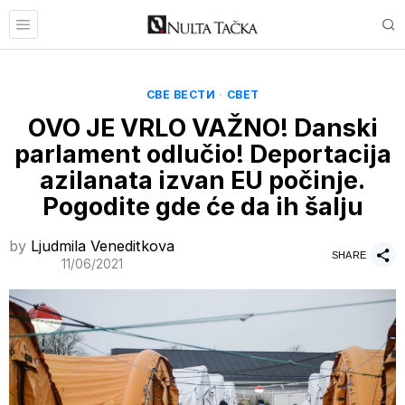
СВЕ ВЕСТИ
·
СВЕТ
OVO JE VRLO VAŽNO! Danski
parlament odlučio! Deportacija
azilanata izvan EU počinje.
Pogodite gde će da ih šalju
by
Ljudmila Veneditkova
SHARE
11/06/2021