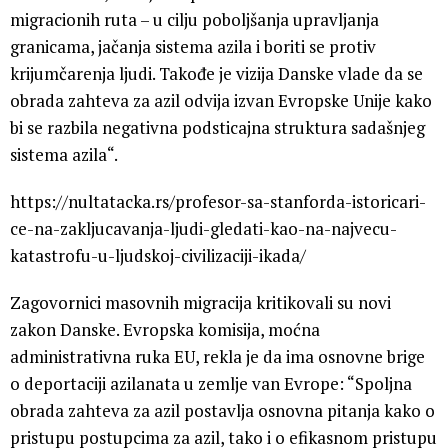
migracionih ruta – u cilju poboljšanja upravljanja
granicama, jačanja sistema azila i boriti se protiv
krijumčarenja ljudi. Takođe je vizija Danske vlade da se
obrada zahteva za azil odvija izvan Evropske Unije kako
bi se razbila negativna podsticajna struktura sadašnjeg
sistema azila“.
https://nultatacka.rs/profesor-sa-stanforda-istoricari-
ce-na-zakljucavanja-ljudi-gledati-kao-na-najvecu-
katastrofu-u-ljudskoj-civilizaciji-ikada/
Zagovornici masovnih migracija kritikovali su novi
zakon Danske. Evropska komisija, moćna
administrativna ruka EU, rekla je da ima osnovne brige
o deportaciji azilanata u zemlje van Evrope: “Spoljna
obrada zahteva za azil postavlja osnovna pitanja kako o
pristupu postupcima za azil, tako i o efikasnom pristupu