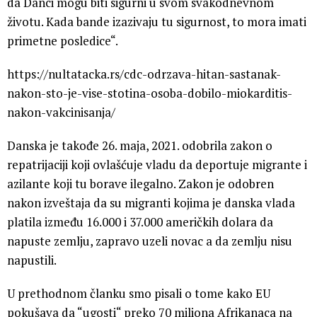
da Danci mogu biti sigurni u svom svakodnevnom
životu. Kada bande izazivaju tu sigurnost, to mora imati
primetne posledice“.
https://nultatacka.rs/cdc-odrzava-hitan-sastanak-
nakon-sto-je-vise-stotina-osoba-dobilo-miokarditis-
nakon-vakcinisanja/
Danska je takođe 26. maja, 2021. odobrila zakon o
repatrijaciji koji ovlašćuje vladu da deportuje migrante i
azilante koji tu borave ilegalno. Zakon je odobren
nakon izveštaja da su migranti kojima je danska vlada
platila između 16.000 i 37.000 američkih dolara da
napuste zemlju, zapravo uzeli novac a da zemlju nisu
napustili.
U prethodnom članku smo pisali o tome kako EU
pokušava da “ugosti“ preko 70 miliona Afrikanaca na