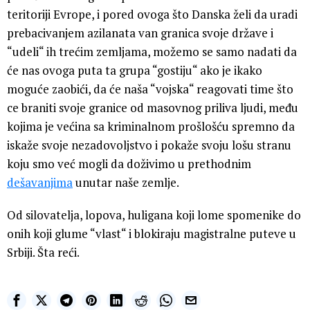
teritoriji Evrope, i pored ovoga što Danska želi da uradi
prebacivanjem azilanata van granica svoje države i
“udeli“ ih trećim zemljama, možemo se samo nadati da
će nas ovoga puta ta grupa “gostiju“ ako je ikako
moguće zaobići, da će naša “vojska“ reagovati time što
ce braniti svoje granice od masovnog priliva ljudi, među
kojima je većina sa kriminalnom prošlošću spremno da
iskaže svoje nezadovoljstvo i pokaže svoju lošu stranu
koju smo već mogli da doživimo u prethodnim
dešavanjima
unutar naše zemlje.
Od silovatelja, lopova, huligana koji lome spomenike do
onih koji glume “vlast“ i blokiraju magistralne puteve u
Srbiji. Šta reći.