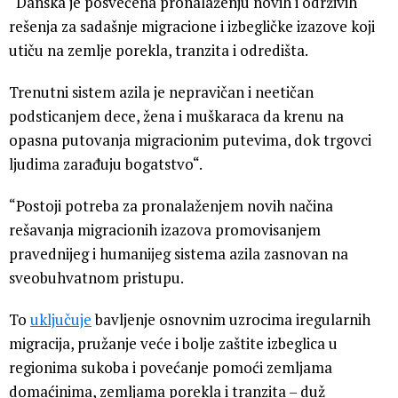
“Danska je posvećena pronalaženju novih i održivih
rešenja za sadašnje migracione i izbegličke izazove koji
utiču na zemlje porekla, tranzita i odredišta.
Trenutni sistem azila je nepravičan i neetičan
podsticanjem dece, žena i muškaraca da krenu na
opasna putovanja migracionim putevima, dok trgovci
ljudima zarađuju bogatstvo“.
“Postoji potreba za pronalaženjem novih načina
rešavanja migracionih izazova promovisanjem
pravednijeg i humanijeg sistema azila zasnovan na
sveobuhvatnom pristupu.
To
uključuje
bavljenje osnovnim uzrocima iregularnih
migracija, pružanje veće i bolje zaštite izbeglica u
regionima sukoba i povećanje pomoći zemljama
domaćinima, zemljama porekla i tranzita – duž