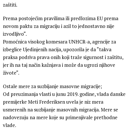
zaštiti.
Prema postojećim pravilima ili predlozima EU prema
novom paktu za migraciju i azil to jednostavno nije
izvodljivo“.
Pomoćnica visokog komesara UNHCR-a, agencije za
izbeglice Ujedinjenih nacija, upozorila je da “takva
praksa podriva prava onih koji traže sigurnost i zaštitu,
jer ih na taj način kažnjava i može da ugrozi njihove
živote“.
Ostale mere za suzbijanje masovne migracije;
Od preuzimanja vlasti u junu 2019. godine, vlada danske
premijerke Meti Frederiksen uvela je niz mera
usmerenih na suzbijanje masovnih migracija. Mere se
nadovezuju na mere koje su primenjivale prethodne
vlade.