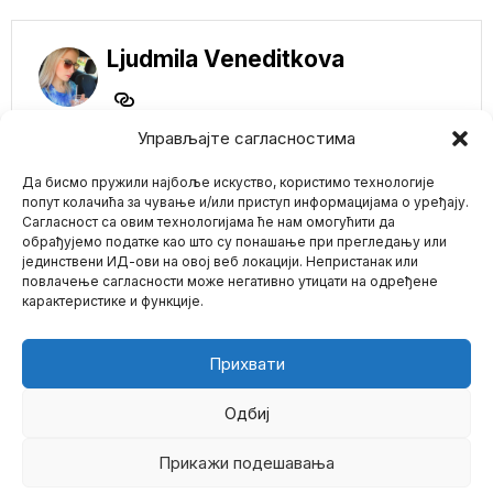
Ljudmila Veneditkova
Управљајте сагласностима
NE PROPUSTITE
Да бисмо пружили најбоље искуство, користимо технологије
попут колачића за чување и/или приступ информацијама о уређају.
U Velikoj Britaniji će
Сагласност са овим технологијама ће нам омогућити да
vakcinisati decu od 6
обрађујемо податке као што су понашање при прегледању или
meseci do 4 godine
јединствени ИД-ови на овој веб локацији. Непристанак или
Mario zna Youtube
protiv Covid-a
повлачење сагласности може негативно утицати на одређене
Britanski zdravstveni
карактеристике и функције.
zvaničnici potvrdili su da
Impressum
Kontakt
O Nama
će bebama i maloj
ITALIJA blokira
Прихвати
ChatGPT veštačku
inteligenciju zbog
bezbednosti
Одбиј
podataka korisnika
Agencija za zaštitu
Прикажи подешавања
©
2026
- Sva prava zadržana.
podataka italijanske vlade
objavila je da će