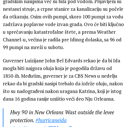
gradskim nasipima već su bila pod vodom. Prijavljeni su
nestanci struje, a crpne stanice za kanalizaciju su počele
da otkazuju. Osim ovih pumpi, skoro 100 pumpi za vodu
zadržava poplavne vode izvan grada. Ovo će biti ključno
u sprečavanju katastrofalne štete, a prema Weather
Channel-u, većina je radila pre Idinog dolaska, sa 96 od
99 pumpi na mreži u subotu.
Guverner Luizijane John Bel Edvards rekao je da bi Ida
mogla biti najgora oluja koja je pogodila državu od
1850-ih. Međutim, guverner je za CBS News u nedelju
rekao da bi gradski nasipi trebalo da izdrže oluju, nakon
što su nadograđeni nakon uragana Katrina, koji je istog
dana 16 godina ranije uništio veći deo Nju Orleansa.
Hwy 90 in New Orleans Wast outside the levee
protection.
#hurricaneida