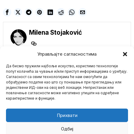
Milena Stojaković
Управљајте сагласностима
NE PROPUSTITE
Да бисмо пружили најбоље искуство, користимо технологије
попут колачића за чување и/или приступ информацијама о уређају.
Direktor pogrebne
Сагласност са овим технологијама ће нам омогућити да
službe u Australiji
обрађујемо податке као што су понашање при прегледању или
upozorava na
јединствени ИД-ови на овој веб локацији. Непристанак или
Mario zna Youtube
„zastrašujući“ porast
повлачење сагласности може негативно утицати на одређене
smrtnosti od 700%
карактеристике и функције.
Potpuno vakcinisani
Impressum
Kontakt
O Nama
australijski gradovi
doživljavaju 700% porast
broja smrtnih slučajeva
Прихвати
BRITANSKI SCENARIO
ZA TREĆI SVETSKI
Одбиј
RAT