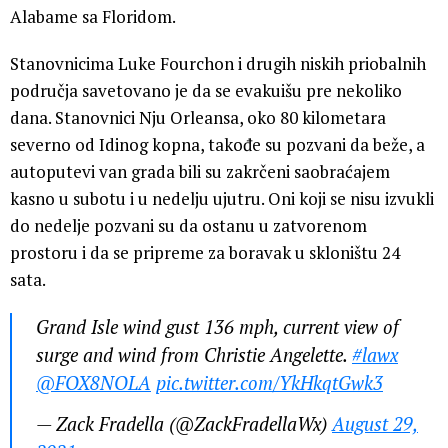
Alabame sa Floridom.
Stanovnicima Luke Fourchon i drugih niskih priobalnih
područja savetovano je da se evakuišu pre nekoliko
dana. Stanovnici Nju Orleansa, oko 80 kilometara
severno od Idinog kopna, takođe su pozvani da beže, a
autoputevi van grada bili su zakrčeni saobraćajem
kasno u subotu i u nedelju ujutru. Oni koji se nisu izvukli
do nedelje pozvani su da ostanu u zatvorenom
prostoru i da se pripreme za boravak u skloništu 24
sata.
Grand Isle wind gust 136 mph, current view of
surge and wind from Christie Angelette.
#lawx
@FOX8NOLA
pic.twitter.com/YkHkqtGwk3
— Zack Fradella (@ZackFradellaWx)
August 29,