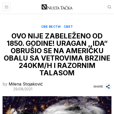
СВЕ ВЕСТИ
·
СВЕТ
OVO NIJE ZABELEŽENO OD
1850. GODINE! URAGAN ,,IDA“
OBRUŠIO SE NA AMERIČKU
OBALU SA VETROVIMA BRZINE
240KM/H I RAZORNIM
TALASOM
by
Milena Stojaković
SHARE
29/08/2021