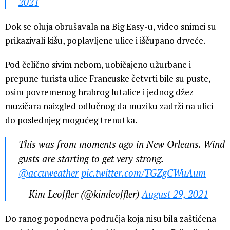
2021
Dok se oluja obrušavala na Big Easy-u, video snimci su
prikazivali kišu, poplavljene ulice i iščupano drveće.
Pod čelično sivim nebom, uobičajeno užurbane i
prepune turista ulice Francuske četvrti bile su puste,
osim povremenog hrabrog lutalice i jednog džez
muzičara naizgled odlučnog da muziku zadrži na ulici
do poslednjeg mogućeg trenutka.
This was from moments ago in New Orleans. Wind
gusts are starting to get very strong.
@accuweather
pic.twitter.com/TGZgCWuAum
— Kim Leoffler (@kimleoffler)
August 29, 2021
Do ranog popodneva područja koja nisu bila zaštićena