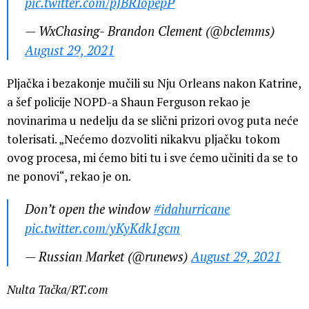
pic.twitter.com/pJBRIopepP
— WxChasing- Brandon Clement (@bclemms)
August 29, 2021
Pljačka i bezakonje mučili su Nju Orleans nakon Katrine,
a šef policije NOPD-a Shaun Ferguson rekao je
novinarima u nedelju da se slični prizori ovog puta neće
tolerisati. „Nećemo dozvoliti nikakvu pljačku tokom
ovog procesa, mi ćemo biti tu i sve ćemo učiniti da se to
ne ponovi“, rekao je on.
Don’t open the window
#idahurricane
pic.twitter.com/yKyKdk1gcm
— Russian Market (@runews)
August 29, 2021
Nulta Tačka/RT.com