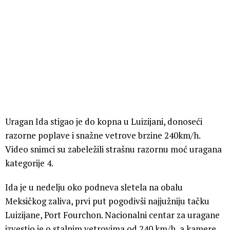
Uragan Ida stigao je do kopna u Luizijani, donoseći
razorne poplave i snažne vetrove brzine 240km/h.
Video snimci su zabeležili strašnu razornu moć uragana
kategorije 4.
Ida je u nedelju oko podneva sletela na obalu
Meksičkog zaliva, prvi put pogodivši najjužniju tačku
Luizijane, Port Fourchon. Nacionalni centar za uragane
izvestio je o stalnim vetrovima od 240 km/h, a kamere