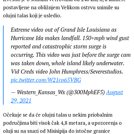
postavljene na obližnjem Velikom ostrvu snimile su
olujni talas koji je usledio.
Extreme video out of Grand Isle Louisiana as
Hurricane Ida makes landfall. 150+mph wind gust
reported and catastrophic storm surge is
occurring. This video was just before the surge cam
was taken down, whole island likely underwater.
Vid Creds video John Humphress/Severestudios.
pic.twitter.com/W21co65VBG
— Western_Kansas_Wx (@300MphEF5)
August
29, 2021
Očekuje se da će olujni talas u nekim priobalnim
područjima biti visok čak 4,8 metara, a upozorenja o
oluji su na snazi od Misisipija do istočne granice