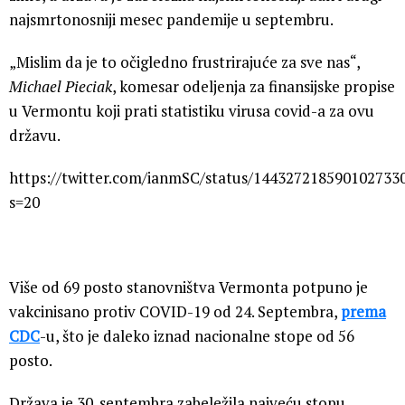
najsmrtonosniji mesec pandemije u septembru.
„Mislim da je to očigledno frustrirajuće za sve nas“,
Michael Pieciak
, komesar odeljenja za finansijske propise
u Vermontu koji prati statistiku virusa covid-a za ovu
državu.
https://twitter.com/ianmSC/status/144327218590102733
s=20
Više od 69 posto stanovništva Vermonta potpuno je
vakcinisano protiv COVID-19 od 24. Septembra,
prema
CDC
-u, što je daleko iznad nacionalne stope od 56
posto.
Država je 30. septembra zabeležila najveću stopu