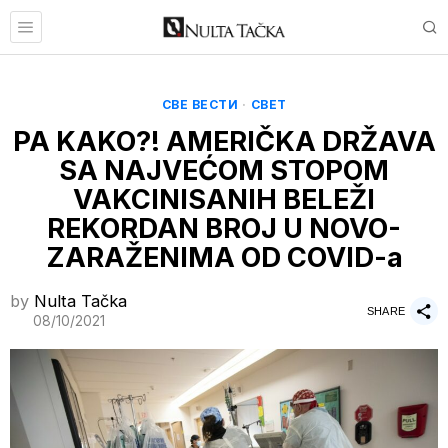
СВЕ ВЕСТИ
·
СВЕТ
PA KAKO?! AMERIČKA DRŽAVA
SA NAJVEĆOM STOPOM
VAKCINISANIH BELEŽI
REKORDAN BROJ U NOVO-
ZARAŽENIMA OD COVID-a
by
Nulta Tačka
SHARE
08/10/2021