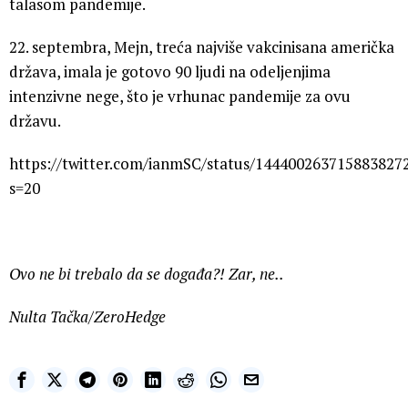
talasom pandemije.
22. septembra, Mejn, treća najviše vakcinisana američka
država, imala je gotovo 90 ljudi na odeljenjima
intenzivne nege, što je vrhunac pandemije za ovu
državu.
https://twitter.com/ianmSC/status/144400263715883827
s=20
Ovo ne bi trebalo da se događa?! Zar, ne..
Nulta Tačka/ZeroHedge