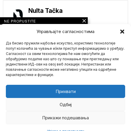
Nulta Tačka
NE PROPUSTITE
Nova studija
Управљајте сагласностима
pokazuje da nijedan
nivo konzumiranja
Да бисмо пружили најбоље искуство, користимо технологије
alkohola nije
bezbedan za zdravlje
попут колачића за чување и/или приступ информацијама о уређају.
mozga
Сагласност са овим технологијама ће нам омогућити да
Nova studija dovodi u
обрађујемо податке као што су понашање при прегледању или
pitanje dugotrajna
јединствени ИД-ови на овој веб локацији. Непристанак или
Mario zna Youtube
verovanja o alkoholu i
повлачење сагласности може негативно утицати на одређене
карактеристике и функције.
OSOBE SA
Impressum
Kontakt
O Nama
INVALIDITETOM
SADA MOGU DA
KORISTE ANDROID
Прихвати
TELEFONE SAMO UZ
POKRET LICA! TAKO
MOGU DA PRATE SVE
Одбиј
NAS ZAJEDNO
Koristeći podignute obrve
Прикажи подешавања
©
2026
- Sva prava zadržana.
ili osmeh, osobe sa
govornim ili fizičkim