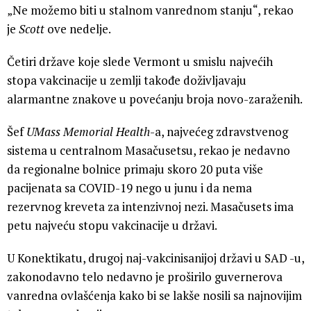
„Ne možemo biti u stalnom vanrednom stanju“, rekao
je
Scott
ove nedelje.
Četiri države koje slede Vermont u smislu najvećih
stopa vakcinacije u zemlji takođe doživljavaju
alarmantne znakove u povećanju broja novo-zaraženih.
Šef
UMass Memorial Health
-a, najvećeg zdravstvenog
sistema u centralnom Masačusetsu, rekao je nedavno
da regionalne bolnice primaju skoro 20 puta više
pacijenata sa COVID-19 nego u junu i da nema
rezervnog kreveta za intenzivnoj nezi. Masačusets ima
petu najveću stopu vakcinacije u državi.
U Konektikatu, drugoj naj-vakcinisanijoj državi u SAD -u,
zakonodavno telo nedavno je proširilo guvernerova
vanredna ovlašćenja kako bi se lakše nosili sa najnovijim