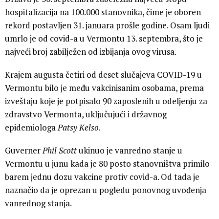
hospitalizacija na 100.000 stanovnika, čime je oboren
rekord postavljen 31. januara prošle godine. Osam ljudi
umrlo je od covid-a u Vermontu 13. septembra, što je
najveći broj zabilježen od izbijanja ovog virusa.
Krajem augusta četiri od deset slučajeva COVID-19 u
Vermontu bilo je među vakcinisanim osobama, prema
izveštaju koje je potpisalo 90 zaposlenih u odeljenju za
zdravstvo Vermonta, uključujući i državnog
epidemiologa
Patsy Kelso
.
Guverner
Phil Scott
ukinuo je vanredno stanje u
Vermontu u junu kada je 80 posto stanovništva primilo
barem jednu dozu vakcine protiv covid-a. Od tada je
naznačio da je oprezan u pogledu ponovnog uvođenja
vanrednog stanja.