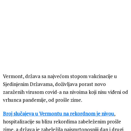
Vermont, država sa najvećom stopom vakcinacije u
Sjedinjenim Državama, doživljava porast novo
zaraženih virusom covid-a na nivoima koji nisu viđeni od
vrhunca pandemije, od prošle zime.
Broj slučajeva u Vermontu na rekordnom je nivou
,
hospitalizacije su blizu rekordima zabeleženim prošle
zime, a država je zabeležila najsmrtonosniji dan i drugi