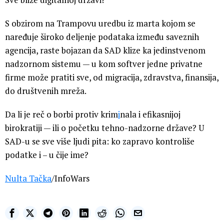
S obzirom na Trampovu uredbu iz marta kojom se
naređuje široko deljenje podataka između saveznih
agencija, raste bojazan da SAD klize ka jedinstvenom
nadzornom sistemu — u kom softver jedne privatne
firme može pratiti sve, od migracija, zdravstva, finansija,
do društvenih mreža.
Da li je reč o borbi protiv krim
i
nala i efikasnijoj
birokratiji — ili o početku tehno-nadzorne države? U
SAD-u se sve više ljudi pita: ko zapravo kontroliše
podatke i – u čije ime?
Nulta Tačka
/InfoWars