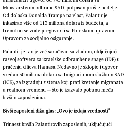
Ministarstvom odbrane SAD, potpisan prošle nedelje.
Od dolaska Donalda Trampa na vlast, Palantir je
inkasirao više od 113 miliona dolara iz budžeta, a
trenutno se vode pregovori i sa Poreskom upravom i
Upravom za socijalno osiguranje.
Palantir je ranije već sarađivao sa vladom, uključujući
razvoj softvera za izraelske odbrambene snage (IDF) u
praćenju ciljeva Hamasa. Nedavno je sklopio i ugovor
vredan 30 miliona dolara sa Imigracionom službom SAD
(ICE), za izgradnju sistema koji prati kretanje migranata
u realnom vremenu — što je izazvalo pobunu među
bivšim zaposlenima.
Bivši zaposleni dižu glas: „Ovo je izdaja vrednosti“
Trinaest bivših Palantirovih zaposlenih, uključujući