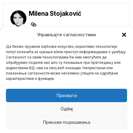
Milena Stojaković
NE PROPUSTITE
Управљајте сагласностима
Globalisti trljaju ruke!
Да бисмо пружили најбоље искуство, користимо технологије
Direktor BlackRock-a
predviđa sumornu
попут колачића за чување и/или приступ информацијама о уређају.
budućnost za kripto
Сагласност са овим технологијама ће нам омогућити да
industriju
обрађујемо податке као што су понашање при прегледању или
Kolaps berze FTX preti da
јединствени ИД-ови на овој веб локацији. Непристанак или
Mario zna Youtube
sruši više kompanija za
повлачење сагласности може негативно утицати на одређене
kriptovalute,
карактеристике и функције.
Impressum
Kontakt
O Nama
IZRAELSKI MINISTAR
ZDRAVLJA:
PANDEMIJA
Прихвати
IZAZVALA CUNAMI
PSIHIČKIH I
SEKSUALNIH
Одбиј
POREMEĆAJA
Izraelski ministar zdravlja
Прикажи подешавања
©
2026
- Sva prava zadržana.
Nican Horovic predložio
je da se istraže