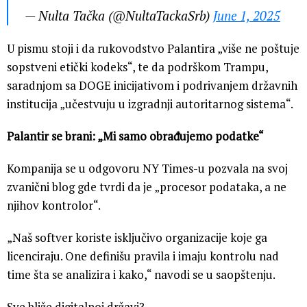
— Nulta Tačka (@NultaTackaSrb)
June 1, 2025
U pismu stoji i da rukovodstvo Palantira „više ne poštuje
sopstveni etički kodeks“, te da podrškom Trampu,
saradnjom sa DOGE inicijativom i podrivanjem državnih
institucija „učestvuju u izgradnji autoritarnog sistema“.
Palantir se brani: „Mi samo obrađujemo podatke“
Kompanija se u odgovoru NY Times-u pozvala na svoj
zvanični blog gde tvrdi da je „procesor podataka, a ne
njihov kontrolor“.
„Naš softver koriste isključivo organizacije koje ga
licenciraju. One definišu pravila i imaju kontrolu nad
time šta se analizira i kako,“ navodi se u saopštenju.
Sve bliže digitalnoj državi?