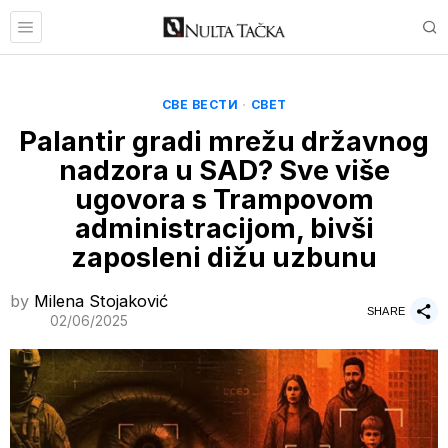
СВЕ ВЕСТИ
·
СВЕТ
Palantir gradi mrežu državnog
nadzora u SAD? Sve više
ugovora s Trampovom
administracijom, bivši
zaposleni dižu uzbunu
by
Milena Stojaković
SHARE
02/06/2025