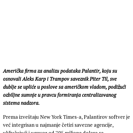
Američka firma za analizu podataka Palantir, koju su
osnovali Aleks Karp i Trampov saveznik Piter Til, sve
dublje se upliće u poslove sa američkom vladom, podižući
ozbiljne sumnje u pravcu formiranja centralizovanog
sistema nadzora.
Prema izveštaju New York Times-a, Palantirov softver je
već integrisan u najmanje četiri savezne agencije,
uključujući i ugovor od 795 miliona dolara sa