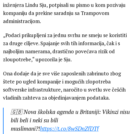
inženjera Lindu Sju, potpisali su pismo u kom pozivaju
kompaniju da prekine saradnju sa Trampovom
administracijom.
„Podaci prikupljeni za jednu svrhu ne smeju se koristiti
za druge ciljeve. Spajanje svih tih informacija, čak i s
najboljim namerama, drastično povećava rizik od
zloupotrebe,“ upozorila je Sju.
Ona dodaje da je sve više zaposlenih zabrinuto zbog
štete po ugled kompanije i mogućih zlopotreba
softverske infrastrukture, naročito u svetlu sve češćih
vladinih zahteva za objedinjavanjem podataka.
🇬🇧 Nova školska agenda u Britaniji: Vikinzi nisu
bili beli i neki su bili
muslimani?!
https://t.co/8wSDnZfDTf