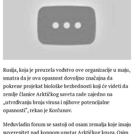
Rusija, koja je preuzela vođstvo ove organizacije u maju,
smatra da je ova opasnost dovoljno značajna da
pokrene projekat biološke bezbednosti koji će videti da
zemlje članice Arktičkog saveta rade zajedno na
„utvrđivanju broja virusa i njihove potencijalne
opasnosti“, rekao je Korčunov.
Međuvladin forum se sastoji od osam zemalja koje imaju
suverenitet nad kopnom unutar Arktičkog kruga. Osim