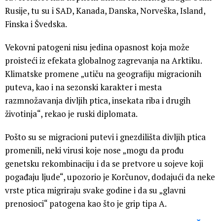
Rusije, tu su i SAD, Kanada, Danska, Norveška, Island,
Finska i Švedska.
Vekovni patogeni nisu jedina opasnost koja može
proisteći iz efekata globalnog zagrevanja na Arktiku.
Klimatske promene „utiču na geografiju migracionih
puteva, kao i na sezonski karakter i mesta
razmnožavanja divljih ptica, insekata riba i drugih
životinja“, rekao je ruski diplomata.
Pošto su se migracioni putevi i gnezdilišta divljih ptica
promenili, neki virusi koje nose „mogu da prođu
genetsku rekombinaciju i da se pretvore u sojeve koji
pogađaju ljude“, upozorio je Korčunov, dodajući da neke
vrste ptica migriraju svake godine i da su „glavni
prenosioci“ patogena kao što je grip tipa A.