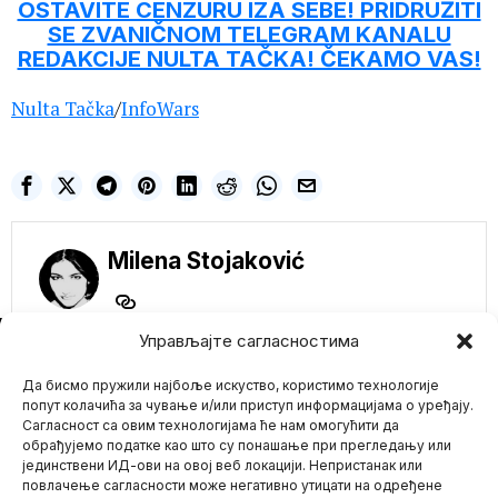
OSTAVITE CENZURU IZA SEBE! PRIDRUŽITI
SE ZVANIČNOM TELEGRAM KANALU
REDAKCIJE NULTA TAČKA! ČEKAMO VAS!
Nulta Tačka
/
InfoWars
Milena Stojaković
NE PROPUSTITE
Управљајте сагласностима
Rumble postavlja
novi rekord, rast
Да бисмо пружили најбоље искуство, користимо технологије
aktivnih korisnika od
попут колачића за чување и/или приступ информацијама о уређају.
76% na godišnjem
Сагласност са овим технологијама ће нам омогућити да
nivou
обрађујемо податке као што су понашање при прегледању или
Platforma za deljenje
јединствени ИД-ови на овој веб локацији. Непристанак или
Mario zna Youtube
videa Rumble je prijavila
повлачење сагласности може негативно утицати на одређене
rekordne mesečne