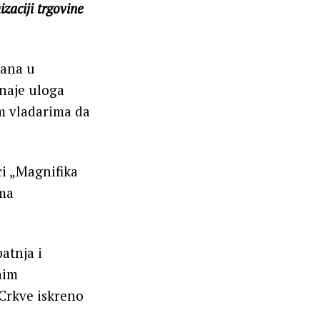
izaciji trgovine
ćana u
znaje uloga
m vladarima da
ci „Magnifika
ima
atnja i
nim
 Crkve iskreno