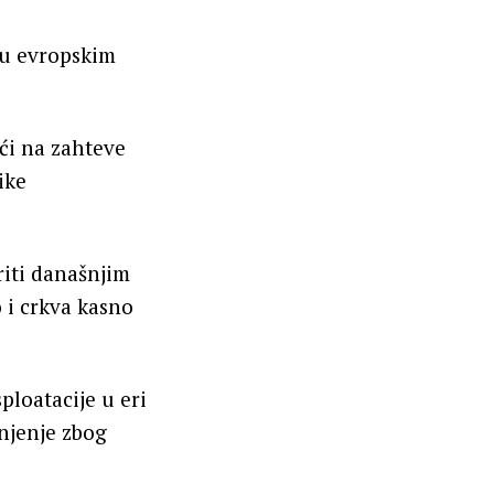
su evropskim
ući na zahteve
ike
iti današnjim
o i crkva kasno
ploatacije u eri
injenje zbog