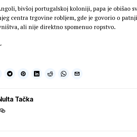
goli, bivšoj portugalskoj koloniji, papa je obišao sv
eg centra trgovine robljem, gde je govorio o patnji
ništva, ali nije direktno spomenuo ropstvo.
L
Nulta Tačka