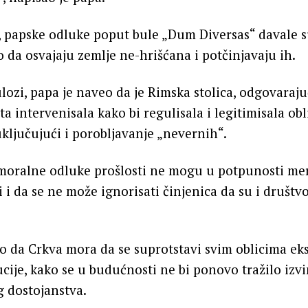
, papske odluke poput bule „Dum Diversas“ davale 
 da osvajaju zemlje ne-hrišćana i potčinjavaju ih.
ulozi, papa je naveo da je Rimska stolica, odgovaraj
ta intervenisala kako bi regulisala i legitimisala obl
uključujući i porobljavanje „nevernih“.
 moralne odluke prošlosti ne mogu u potpunosti mer
 i da se ne može ignorisati činjenica da su i društv
o da Crkva mora da se suprotstavi svim oblicima eks
ucije, kako se u budućnosti ne bi ponovo tražilo izv
g dostojanstva.