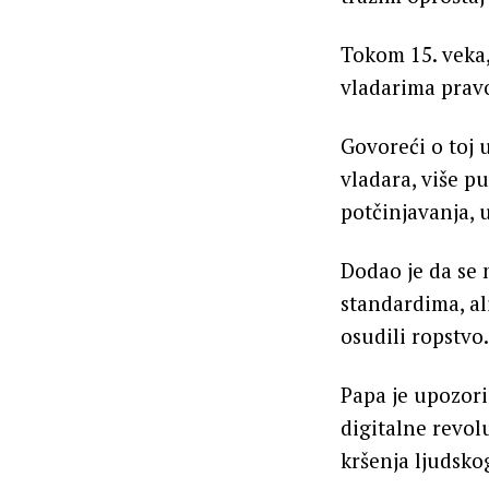
Tokom 15. veka
vladarima pravo
Govoreći o toj 
vladara, više pu
potčinjavanja, 
Dodao je da se
standardima, ali
osudili ropstvo.
Papa je upozori
digitalne revol
kršenja ljudsko