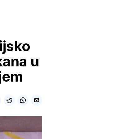
ijsko
kana u
ljem