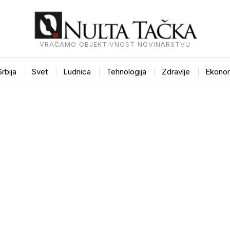
VRAĆAMO OBJEKTIVNOST NOVINARSTVU
Srbija
Svet
Ludnica
Tehnologija
Zdravlje
Ekonom