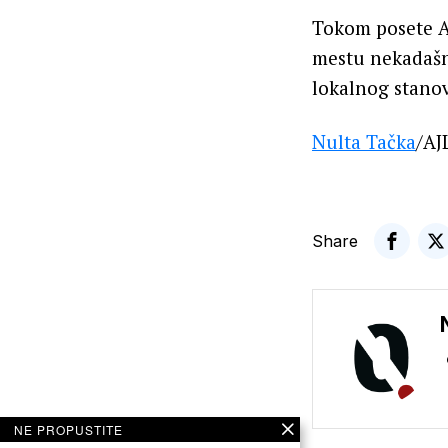
Tokom posete An
mestu nekadašnj
lokalnog stanov
Nulta Tačka
/AJ
Share
NE PROPUSTITE