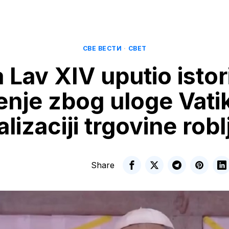
СВЕ ВЕСТИ
·
СВЕТ
 Lav XIV uputio istor
jenje zbog uloge Vati
alizaciji trgovine rob
Share