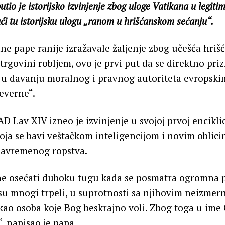
io je istorijsko izvinjenje zbog uloge Vatikana u legitim
ući tu istorijsku ulogu „ranom u hrišćanskom sećanju“.
ne pape ranije izražavale žaljenje zbog učešća hriš
 trgovini robljem, ovo je prvi put da se direktno pri
e u davanju moralnog i pravnog autoriteta evropski
everne“.
D Lav XIV izneo je izvinjenje u svojoj prvoj encikli
oja se bavi veštačkom inteligencijom i novim oblic
 savremenog ropstva.
e osećati duboku tugu kada se posmatra ogromna p
su mnogi trpeli, u suprotnosti sa njihovim neizmer
ao osoba koje Bog beskrajno voli. Zbog toga u ime
, napisao je papa.