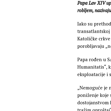
Papa Lav XIV uput
robljem, nazivaj
Iako su prethod
transatlantskoj
Katoličke crkv
porobljavaju „n
Papa rođen u SA
Humanitatis“, k
eksploatacije i
„Nemoguće je n
poniženje koje 
dostojanstvom k
tražim oproštaj“