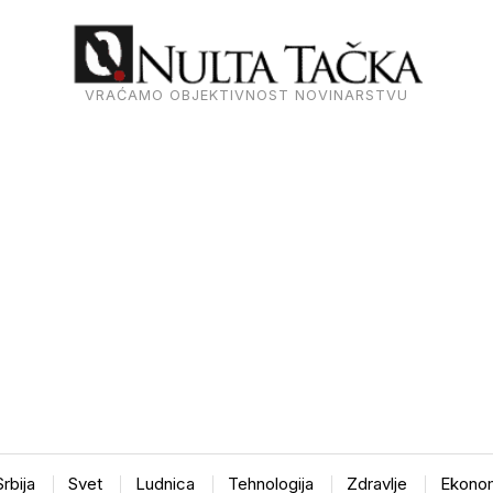
VRAĆAMO OBJEKTIVNOST NOVINARSTVU
Srbija
Svet
Ludnica
Tehnologija
Zdravlje
Ekonom