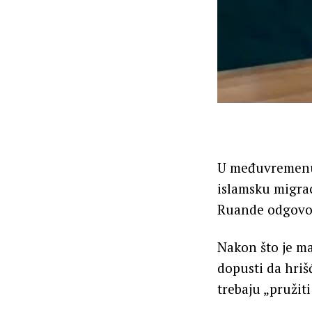
U međuvremenu,
islamsku migrac
Ruande odgovorn
Nakon što je ma
dopusti da hri
trebaju „pružiti