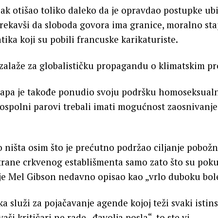
čak otišao toliko daleko da je opravdao postupke ub
 rekavši da sloboda govora ima granice, moralno sta
tika koji su pobili francuske karikaturiste.
 zalaže za globalističku propagandu o klimatskim 
Papa je takođe ponudio svoju podršku homoseksual
stospolni parovi trebali imati mogućnost zaosnivanj
o ništa osim što je prećutno podržao ciljanje pobožn
trane crkvenog establišmenta samo zato što su poku
 je Mel Gibson nedavno opisao kao „vrlo duboku bole
a služi za pojačavanje agende kojoj teži svaki istins
vaši kritičari ne rade „đavolja posla“, to ste vi.