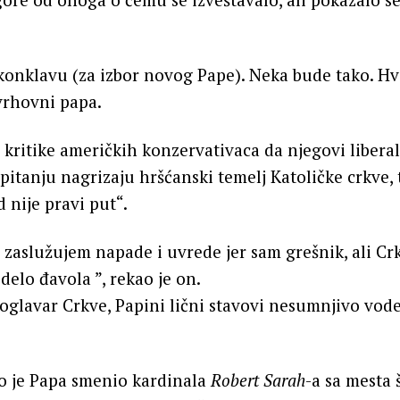
konklavu (za izbor novog Pape). Neka bude tako. H
 vrhovni papa.
 kritike američkih konzervativaca da njegovi liberal
itanju nagrizaju hršćanski temelj Katoličke crkve, 
 nije pravi put“.
 zaslužujem napade i uvrede jer sam grešnik, ali Cr
 delo đavola ”, rekao je on.
oglavar Crkve, Papini lični stavovi nesumnjivo vod
to je Papa smenio kardinala
Robert Sarah
-a sa mesta 