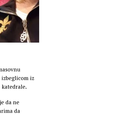
 masovnu
 izbeglicom iz
 katedrale.
je da ne
arima da