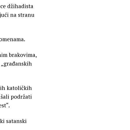
ice džihadista
jući na stranu
promenama.
nim brakovima,
e „građanskih
ih katoličkih
šali podržati
st“.
ki satanski