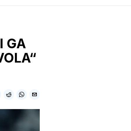
I GA
VOLA“