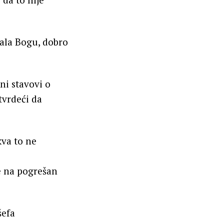
vala Bogu, dobro
ni stavovi o
tvrdeći da
kva to ne
e na pogrešan
šefa