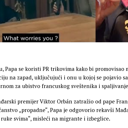
 Papa se koristi PR trikovima kako bi promovisao
iju na zapad, uključujući i onu u kojoj se pojavio sa
om za ubistvo francuskog sveštenika i spaljivanje
đarski premijer Viktor Orbán zatražio od pape Fran
šćanstvo „propadne“, Papa je odgovorio rekavši Mađ
 ruke svima“, misleći na migrante i izbeglice.