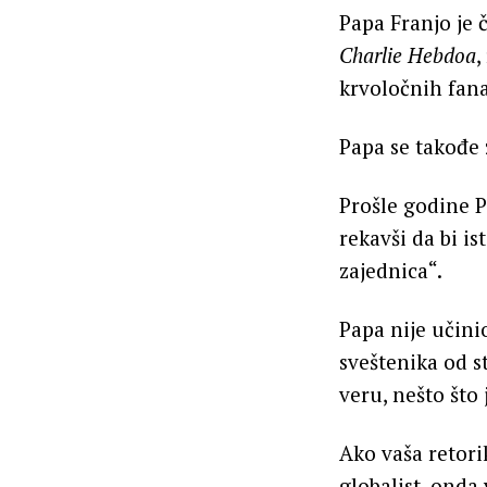
Papa Franjo je 
Charlie Hebdoa
,
krvoločnih fana
Papa se takođe
Prošle godine 
rekavši da bi i
zajednica“.
Papa nije učini
sveštenika od s
veru, nešto što
Ako vaša retorik
globalist, onda 