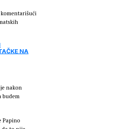
, komentarišući
imatskih
I
 TAČKE NA
 je nakon
 ja budem
e Papino
 da to nije