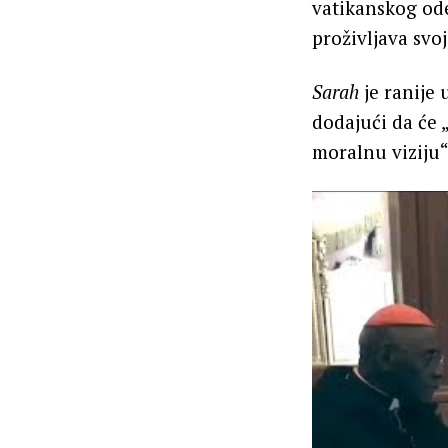
vatikanskog ode
proživljava svoj
Sarah
je ranije 
dodajući da će 
moralnu viziju“