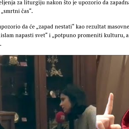
ljenja za liturgiju nakon što je upozorio da zapadna
 „smrtni čas“.
upozorio da će „zapad nestati“ kao rezultat masovne
„islam napasti svet“ i „potpuno promeniti kulturu, a
.