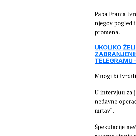
Papa Franja tvr
njegov pogled i
promena.
UKOLIKO ŽEL
ZABRANJENIH
TELEGRAMU – 
Mnogi bi tvrdil
U intervjuu za j
nedavne operacij
mrtav“.
Špekulacije međ
stvarno stanje 