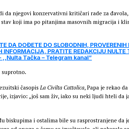
di da njegovi konzervativni kritičari rade za đavola
 stav koji ima po pitanjima masovnih migracija i kl
ITE DA DOĐETE DO SLOBODNIH, PROVERENIH 
 INFORMACIJA, PRATITE REDAKCIJU NULTE
,,Nulta Tačka – Telegram kanal”
i suprotno.
ezuitski časopis
La Civilta Cattolica
, Papa je rekao da
e, izjavio: „još sam živ, iako su neki ljudi hteli da
u biskupima i ostalima bile su rasprostranjene da j
gore od onoga o čemu se izveštavalo, ali pokazalo se