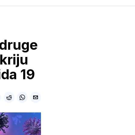
 druge
kriju
ida 19