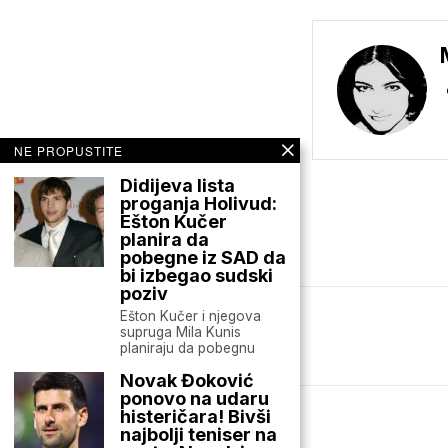
NE PROPUSTITE
Didijeva lista
proganja Holivud:
Ešton Kučer
planira da
pobegne iz SAD da
bi izbegao sudski
poziv
Ešton Kučer i njegova
supruga Mila Kunis
Mario zna Youtube
planiraju da pobegnu
Novak Đoković
ponovo na udaru
histeričara! Bivši
najbolji teniser na