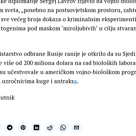
uske diplomatije Sergej Lavrov izjavio da vojno-biolo
 sveta, „posebno na postsovjetskom prostoru, zahte
 sve većeg broja dokaza o kriminalnim eksperiment
togenima pod maskom ‘miroljubivih’ u cilju stvaran
starstvo odbrane Rusije ranije je otkrilo da su Sje
e više od 200 miliona dolara na rad bioloških labora
e su učestvovale u američkom vojno-biološkom progr
 uzročnicima kuge i antraks
a
.
putnik