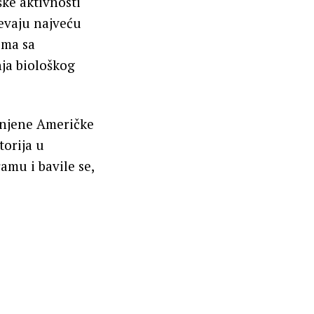
ške aktivnosti
vaju najveću
ima sa
ja biološkog
dinjene Američke
torija u
amu i bavile se,