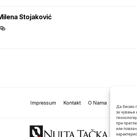
Milena Stojaković
Impressum
Kontakt
O Nama
Да бисмо п
за чување 
технологиј
при прегле
или повлач
карактерис