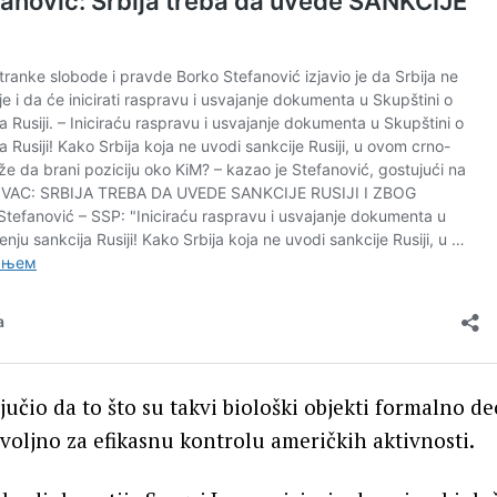
ljučio da to što su takvi biološki objekti formalno d
voljno za efikasnu kontrolu američkih aktivnosti.