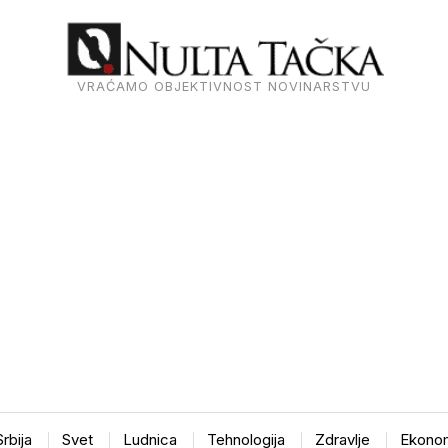
VRAĆAMO OBJEKTIVNOST NOVINARSTVU
Srbija
Svet
Ludnica
Tehnologija
Zdravlje
Ekonom