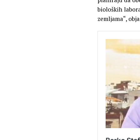
bioloških labor
zemljama“, obja