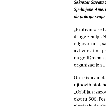
Sekretar Saveta z
Sjedinjene Ameri
da prikriju svoju
„Protivimo se t
druge zemlje. N
odgovornost, sa
aktivnosti na p
na godišnjem s
organizacije za
On je istakao d
njihovih biolab
„Ozbiljan izazo
okviru ŠOS. Pos
planiraju da ob