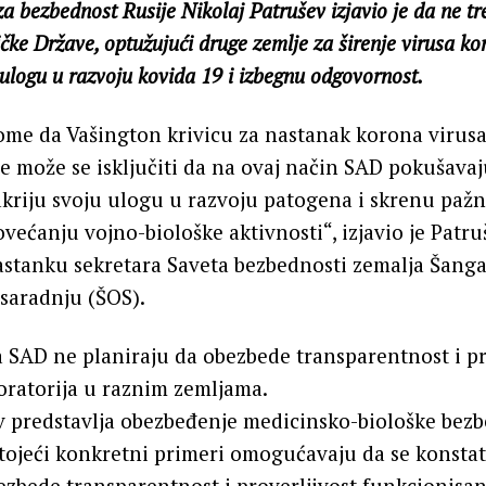
a bezbednost Rusije Nikolaj Patrušev izjavio je da ne tre
čke Države, optužujući druge zemlje za širenje virusa k
 ulogu u razvoju kovida 19 i izbegnu odgovornost.
ome da Vašington krivicu za nastanak korona virusa
e može se isključiti da na ovaj način SAD pokušava
kriju svoju ulogu u razvoju patogena i skrenu pažnj
ovećanju vojno-biološke aktivnosti“, izjavio je Patr
astanku sekretara Saveta bezbednosti zemalja Šanga
 saradnju (ŠOS).
a SAD ne planiraju da obezbede transparentnost i pr
oratorija u raznim zemljama.
v predstavlja obezbeđenje medicinsko-biološke bezb
tojeći konkretni primeri omogućavaju da se konsta
ezbede transparentnost i proverljivost funkcionisan