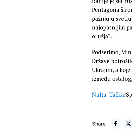
Ranije je šef r
Pentagona širom
pažnju u svetlu
najopasnijim pa
oružja“.
Podsetimo, Mini
Države potrošil
Ukrajini, a koj
između ostalog,
Nulta Tačka
/S
Share