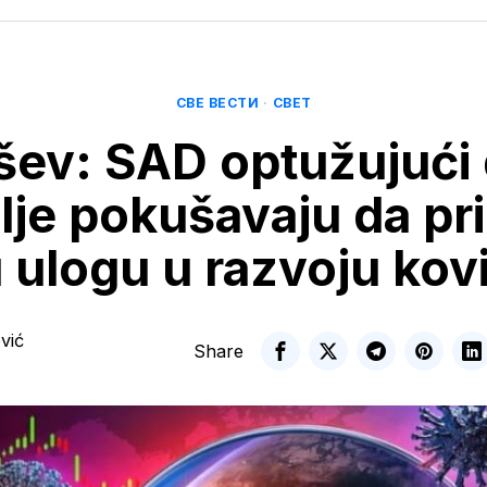
СВЕ ВЕСТИ
·
СВЕТ
šev: SAD optužujući
je pokušavaju da pri
 ulogu u razvoju kov
vić
Share