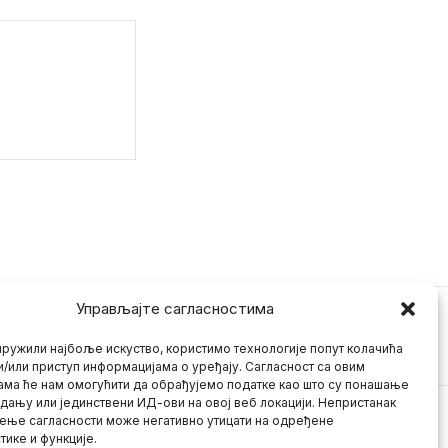
Управљајте сагласностима
ружили најбоље искуство, користимо технологије попут колачића
и/или приступ информацијама о уређају. Сагласност са овим
ама ће нам омогућити да обрађујемо податке као што су понашање
дању или јединствени ИД-ови на овој веб локацији. Непристанак
ење сагласности може негативно утицати на одређене
тике и функције.