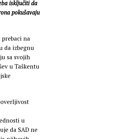
ba isključiti da
orona pokušavaju
 prebaci na
ju da izbegnu
u sa svojih
ušev u Taškentu
jske
overljivost
ednosti u
tuje da SAD ne
ja njihovih