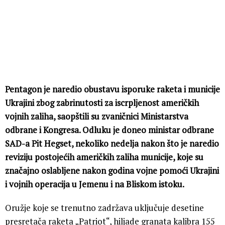
Pentagon je naredio obustavu isporuke raketa i municije
Ukrajini zbog zabrinutosti za iscrpljenost američkih
vojnih zaliha, saopštili su zvaničnici Ministarstva
odbrane i Kongresa. Odluku je doneo ministar odbrane
SAD-a Pit Hegset, nekoliko nedelja nakon što je naredio
reviziju postojećih američkih zaliha municije, koje su
značajno oslabljene nakon godina vojne pomoći Ukrajini
i vojnih operacija u Jemenu i na Bliskom istoku.
Oružje koje se trenutno zadržava uključuje desetine
presretača raketa „Patriot“, hiljade granata kalibra 155