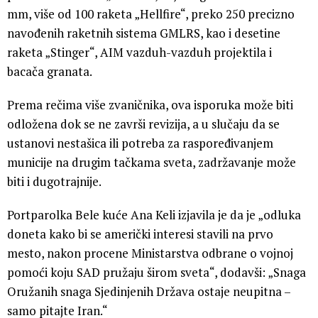
mm, više od 100 raketa „Hellfire“, preko 250 precizno
navođenih raketnih sistema GMLRS, kao i desetine
raketa „Stinger“, AIM vazduh-vazduh projektila i
bacača granata.
Prema rečima više zvaničnika, ova isporuka može biti
odložena dok se ne završi revizija, a u slučaju da se
ustanovi nestašica ili potreba za raspoređivanjem
municije na drugim tačkama sveta, zadržavanje može
biti i dugotrajnije.
Portparolka Bele kuće Ana Keli izjavila je da je „odluka
doneta kako bi se američki interesi stavili na prvo
mesto, nakon procene Ministarstva odbrane o vojnoj
pomoći koju SAD pružaju širom sveta“, dodavši: „Snaga
Oružanih snaga Sjedinjenih Država ostaje neupitna –
samo pitajte Iran.“