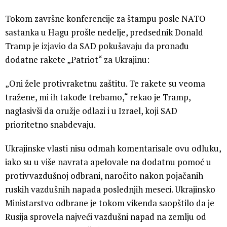
Tokom završne konferencije za štampu posle NATO
sastanka u Hagu prošle nedelje, predsednik Donald
Tramp je izjavio da SAD pokušavaju da pronađu
dodatne rakete „Patriot“ za Ukrajinu:
„Oni žele protivraketnu zaštitu. Te rakete su veoma
tražene, mi ih takođe trebamo,“ rekao je Tramp,
naglasivši da oružje odlazi i u Izrael, koji SAD
prioritetno snabdevaju.
Ukrajinske vlasti nisu odmah komentarisale ovu odluku,
iako su u više navrata apelovale na dodatnu pomoć u
protivvazdušnoj odbrani, naročito nakon pojačanih
ruskih vazdušnih napada poslednjih meseci. Ukrajinsko
Ministarstvo odbrane je tokom vikenda saopštilo da je
Rusija sprovela najveći vazdušni napad na zemlju od