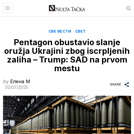
СВЕ ВЕСТИ
·
СВЕТ
Pentagon obustavio slanje
oružja Ukrajini zbog iscrpljenih
zaliha – Trump: SAD na prvom
mestu
by
Елена M
SHARE
02/07/2025