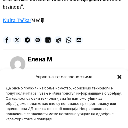
brzinom“.
Nulta Tačka
/
Mediji
Елена M
Управљајте сагласностима
NE PROPUSTITE
Да бисмо пружили најбоље искуство, користимо технологије
Farmaceutu 3 godine
попут колачића за чување и/или приступ информацијама о уређају.
zatvora zbog
Сагласност са овим технологијама ће нам омогућити да
uništavanja vakcina!
обрађујемо податке као што су понашање при прегледању или
Farmaceut iz Vinskonsina
јединствени ИД-ови на овој веб локацији. Непристанак или
Mario zna Youtube
provešće tri godine iza
повлачење сагласности може негативно утицати на одређене
rešetaka nakon što
карактеристике и функције.
Impressum
Kontakt
O Nama
Migrant uhapšen u