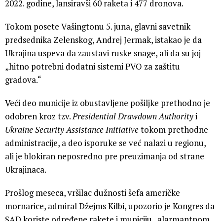
2022. godine, lansiravši 60 raketa i 477 dronova.
Tokom posete Vašingtonu 5. juna, glavni savetnik
predsednika Zelenskog, Andrej Jermak, istakao je da
Ukrajina uspeva da zaustavi ruske snage, ali da su joj
„hitno potrebni dodatni sistemi PVO za zaštitu
gradova.“
Veći deo municije iz obustavljene pošiljke prethodno je
odobren kroz tzv.
Presidential Drawdown Authority
i
Ukraine Security Assistance Initiative
tokom prethodne
administracije, a deo isporuke se već nalazi u regionu,
ali je blokiran neposredno pre preuzimanja od strane
Ukrajinaca.
Prošlog meseca, vršilac dužnosti šefa američke
mornarice, admiral Džejms Kilbi, upozorio je Kongres da
SAD koriste određene rakete i municiju „alarmantnom