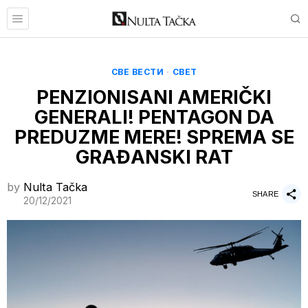
СВЕ ВЕСТИ
·
СВЕТ
PENZIONISANI AMERIČKI
GENERALI! PENTAGON DA
PREDUZME MERE! SPREMA SE
GRAĐANSKI RAT
by
Nulta Tačka
SHARE
20/12/2021