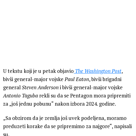
U tekstu koji je u petak objavio
The Washington Post
,
bivši general-major vojske
Paul Eaton
, bivši brigadni
general
Steven Anderson
i bivši general-major vojske
Antonio Taguba
rekli su da se Pentagon mora pripremiti
za „još jednu pobunu“ nakon izbora 2024. godine.
„Sa obzirom da je zemlja još uvek podeljena, moramo
preduzeti korake da se pripremimo za najgore“, napisali
su.