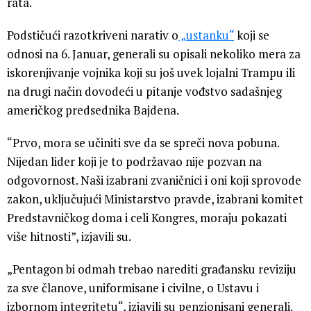
rata.“
Podstičući razotkriveni narativ o
„ustanku“
koji se
odnosi na 6. Januar, generali su opisali nekoliko mera za
iskorenjivanje vojnika koji su još uvek lojalni Trampu ili
na drugi način dovodeći u pitanje vođstvo sadašnjeg
američkog predsednika Bajdena.
“Prvo, mora se učiniti sve da se spreči nova pobuna.
Nijedan lider koji je to podržavao nije pozvan na
odgovornost. Naši izabrani zvaničnici i oni koji sprovode
zakon, uključujući Ministarstvo pravde, izabrani komitet
Predstavničkog doma i celi Kongres, moraju pokazati
više hitnosti”, izjavili su.
„Pentagon bi odmah trebao narediti građansku reviziju
za sve članove, uniformisane i civilne, o Ustavu i
izbornom integritetu“, izjavili su penzionisani generali.