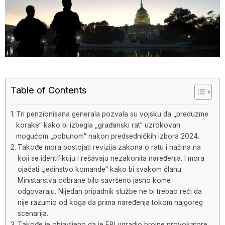
Table of Contents
Tri penzionisana generala pozvala su vojsku da „preduzme
korake“ kako bi izbegla „građanski rat“ uzrokovan
mogućom „pobunom“ nakon predsedničkih izbora 2024.
Takođe mora postojati revizija zakona o ratu i načina na
koji se identifikuju i rešavaju nezakonita naređenja. I mora
ojačati „jedinstvo komande“ kako bi svakom članu
Ministarstva odbrane bilo savršeno jasno kome
odgovaraju. Nijedan pripadnik službe ne bi trebao reći da
nije razumio od koga da prima naređenja tokom najgoreg
scenarija.
Takođe je objavljeno da je FBI ugradio brojne provokatore