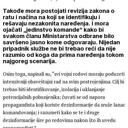
Takođe mora postojati revizija zakona o
ratu i načina na koji se identifikuju i
rešavaju nezakonita naređenja. I mora
ojačati „jedinstvo komande“ kako bi
svakom članu Ministarstva odbrane bilo
savršeno jasno kome odgovaraju. Nijedan
pripadnik službe ne bi trebao reći da nije
razumio od koga da prima naređenja tokom
najgoreg scenarija.
Osim toga, napisali su, “svi vojni rodovi moraju poduzeti
intenzivniji obaveštajni rad na svim postrojenjima. Cilj bi
trebao biti identifikovanje, izolacija i uklanjanje
potencijalnih pobunjenika; čuvati se od napora
propagandista koji koriste dezinformacije da sruše lanac
komandovanja; i razumeti kako se te i druge
dezinformacije šire po redovima nakon što ih uvedu
propagandisti.”