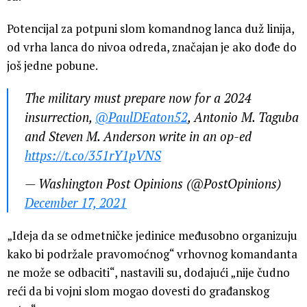
Potencijal za potpuni slom komandnog lanca duž linija,
od vrha lanca do nivoa odreda, značajan je ako dođe do
još jedne pobune.
The military must prepare now for a 2024
insurrection,
@PaulDEaton52
, Antonio M. Taguba
and Steven M. Anderson write in an op-ed
https://t.co/351rY1pVNS
— Washington Post Opinions (@PostOpinions)
December 17, 2021
„Ideja da se odmetničke jedinice međusobno organizuju
kako bi podržale pravomoćnog“ vrhovnog komandanta
ne može se odbaciti“, nastavili su, dodajući „nije čudno
reći da bi vojni slom mogao dovesti do građanskog