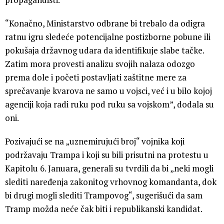
“Konačno, Ministarstvo odbrane bi trebalo da odigra
ratnu igru ​​sledeće potencijalne postizborne pobune ili
pokušaja državnog udara da identifikuje slabe tačke.
Zatim mora provesti analizu svojih nalaza odozgo
prema dole i početi postavljati zaštitne mere za
sprečavanje kvarova ne samo u vojsci, već i u bilo kojoj
agenciji koja radi ruku pod ruku sa vojskom”, dodala su
oni.
Pozivajući se na „uznemirujući broj“ vojnika koji
podržavaju Trampa i koji su bili prisutni na protestu u
Kapitolu 6. Januara, generali su tvrdili da bi „neki mogli
slediti naređenja zakonitog vrhovnog komandanta, dok
bi drugi mogli slediti Trampovog“, sugerišući da sam
Tramp možda neće čak biti i republikanski kandidat.