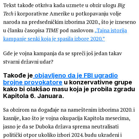
Tekst takođe otkriva kada uzmete u obzir ulogu
Big
Tech
i korporativne Amerike u potkopavanju volje
naroda na predsedničkim izborima 2020., što je izneseno
u članku časopisa
TIME
pod naslovom
„Tajna istorija
kampanje senki koja je spasila izbore 2020.”
Gde je vojna kampanja da se spreči još jedan takav
stvarni državni udar?
Takođe je
objavljeno da je FBI ugradio
brojne provokatore
u konzervativne grupe
kako bi olakšao masu koja je probila zgradu
Kapitola 6. Januara.
Sa obzirom na događaje na nameštenim izborima 2020. i
kasnije, kao što je vojna okupacija Kapitola mesecima,
jasno je da se Duboka država sprema neutralisati
politički otpor ukoliko izbori 2024. budu ukradeni i