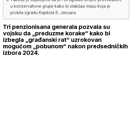
u konzervativne grupe kako bi olakšao masu koja je
probila zgradu Kapitola 6. Januara.
Tri penzionisana generala pozvala su
vojsku da „preduzme korake“ kako bi
izbegla „građanski rat“ uzrokovan
mogućom „pobunom“ nakon predsedničkih
izbora 2024.